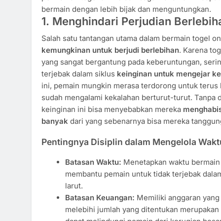
bermain dengan lebih bijak dan menguntungkan.
1. Menghindari Perjudian Berlebih
Salah satu tantangan utama dalam bermain togel on
kemungkinan untuk berjudi berlebihan
. Karena to
yang sangat bergantung pada keberuntungan, serin
terjebak dalam siklus
keinginan untuk mengejar ke
ini, pemain mungkin merasa terdorong untuk teru
sudah mengalami kekalahan berturut-turut. Tanpa di
keinginan ini bisa menyebabkan mereka
menghabis
banyak
dari yang sebenarnya bisa mereka tanggun
Pentingnya Disiplin dalam Mengelola Wakt
Batasan Waktu:
Menetapkan waktu bermain 
membantu pemain untuk tidak terjebak dalam
larut.
Batasan Keuangan:
Memiliki anggaran yang j
melebihi jumlah yang ditentukan merupakan 