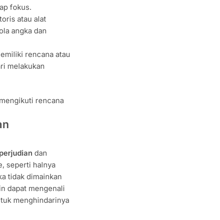
ap fokus.
oris atau alat
la angka dan
miliki rencana atau
ari melakukan
 mengikuti rencana
an
perjudian
dan
, seperti halnya
ka tidak dimainkan
ain dapat mengenali
ntuk menghindarinya