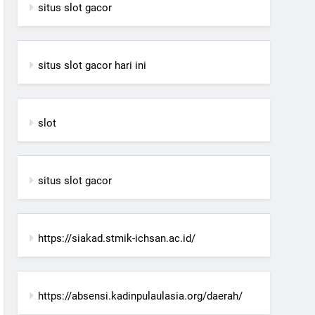
situs slot gacor
situs slot gacor hari ini
slot
situs slot gacor
https://siakad.stmik-ichsan.ac.id/
https://absensi.kadinpulaulasia.org/daerah/