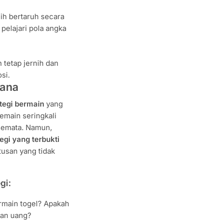
lih bertaruh secara
 pelajari pola angka
 tetap jernih dan
si.
cana
ategi bermain
yang
emain seringkali
 semata. Namun,
tegi yang terbukti
usan yang tidak
gi:
rmain togel? Apakah
kan uang?