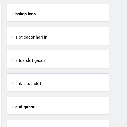
bokep indo
slot gacor hari ini
situs slot gacor
link situs slot
slot gacor