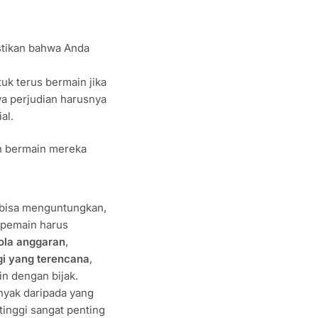
stikan bahwa Anda
uk terus bermain jika
a perjudian harusnya
al.
n bermain mereka
isa menguntungkan,
 pemain harus
ola anggaran
,
gi yang terencana
,
n dengan bijak.
anyak daripada yang
 tinggi sangat penting