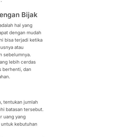
.
engan Bijak
dalah hal yang
dapat dengan mudah
 bisa terjadi ketika
rusnya atau
n sebelumnya.
ang lebih cerdas
s berhenti, dan
ahan.
, tentukan jumlah
hi batasan tersebut.
 uang yang
 untuk kebutuhan