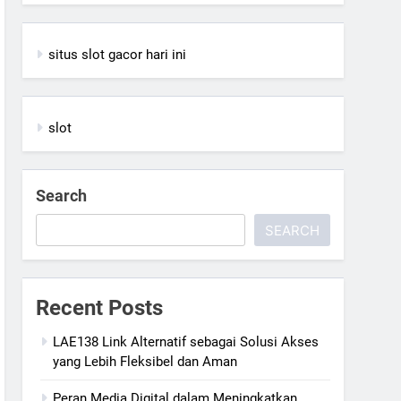
situs slot gacor hari ini
slot
Search
SEARCH
Recent Posts
LAE138 Link Alternatif sebagai Solusi Akses
yang Lebih Fleksibel dan Aman
Peran Media Digital dalam Meningkatkan