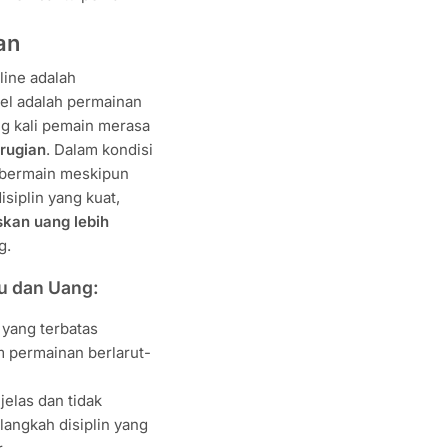
an
line adalah
gel adalah permainan
g kali pemain merasa
rugian
. Dalam kondisi
s bermain meskipun
siplin yang kuat,
kan uang lebih
g.
u dan Uang:
yang terbatas
 permainan berlarut-
elas dan tidak
langkah disiplin yang