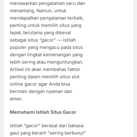
menawarkan pengalaman seru dan
menantang. Namun, untuk
mendapatkan pengalaman terbaik,
penting untuk memilih situs yang
tepat, terutama yang dikenal
sebagai situs “gacor” — istilah
populer yang mengacu pada situs
dengan tingkat kemenangan yang
lebih sering atau menguntungkan.
Artikel ini akan membahas faktor
penting dalam memilih situs slot
online gacor agar Anda bisa
bermain dengan nyaman dan
aman.
Memahami Istilah Situs Gacor
Istilah “gacor” berasal dari bahasa
gaul yang berarti “sering berbunyi”