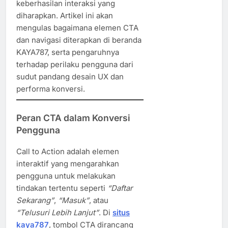
keberhasilan interaksi yang
diharapkan. Artikel ini akan
mengulas bagaimana elemen CTA
dan navigasi diterapkan di beranda
KAYA787, serta pengaruhnya
terhadap perilaku pengguna dari
sudut pandang desain UX dan
performa konversi.
Peran CTA dalam Konversi
Pengguna
Call to Action adalah elemen
interaktif yang mengarahkan
pengguna untuk melakukan
tindakan tertentu seperti
“Daftar
Sekarang”
,
“Masuk”
, atau
“Telusuri Lebih Lanjut”
. Di
situs
kaya787
, tombol CTA dirancang