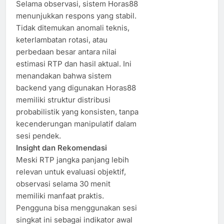
Selama observasi, sistem Horas88
menunjukkan respons yang stabil.
Tidak ditemukan anomali teknis,
keterlambatan rotasi, atau
perbedaan besar antara nilai
estimasi RTP dan hasil aktual. Ini
menandakan bahwa sistem
backend yang digunakan Horas88
memiliki struktur distribusi
probabilistik yang konsisten, tanpa
kecenderungan manipulatif dalam
sesi pendek.
Insight dan Rekomendasi
Meski RTP jangka panjang lebih
relevan untuk evaluasi objektif,
observasi selama 30 menit
memiliki manfaat praktis.
Pengguna bisa menggunakan sesi
singkat ini sebagai indikator awal