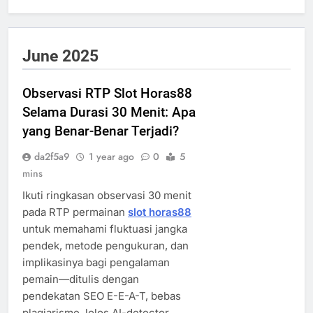
June 2025
Observasi RTP Slot Horas88
Selama Durasi 30 Menit: Apa
yang Benar-Benar Terjadi?
da2f5a9
1 year ago
0
5
mins
Ikuti ringkasan observasi 30 menit
pada RTP permainan
slot horas88
untuk memahami fluktuasi jangka
pendek, metode pengukuran, dan
implikasinya bagi pengalaman
pemain—ditulis dengan
pendekatan SEO E-E-A-T, bebas
plagiarisme, lolos AI-detector.