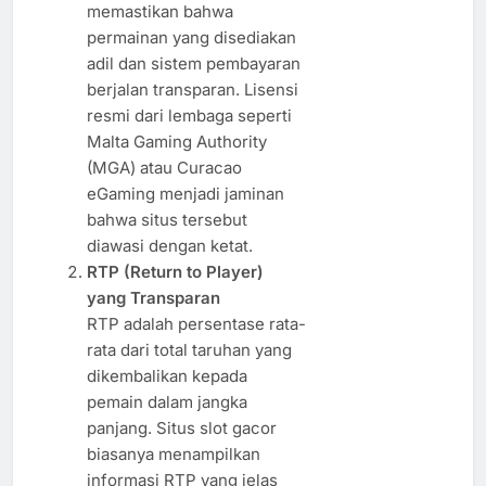
memastikan bahwa
permainan yang disediakan
adil dan sistem pembayaran
berjalan transparan. Lisensi
resmi dari lembaga seperti
Malta Gaming Authority
(MGA) atau Curacao
eGaming menjadi jaminan
bahwa situs tersebut
diawasi dengan ketat.
RTP (Return to Player)
yang Transparan
RTP adalah persentase rata-
rata dari total taruhan yang
dikembalikan kepada
pemain dalam jangka
panjang. Situs slot gacor
biasanya menampilkan
informasi RTP yang jelas