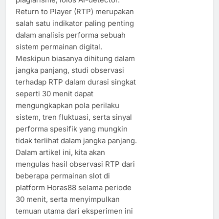
Return to Player (RTP) merupakan
salah satu indikator paling penting
dalam analisis performa sebuah
sistem permainan digital.
Meskipun biasanya dihitung dalam
jangka panjang, studi observasi
terhadap RTP dalam durasi singkat
seperti 30 menit dapat
mengungkapkan pola perilaku
sistem, tren fluktuasi, serta sinyal
performa spesifik yang mungkin
tidak terlihat dalam jangka panjang.
Dalam artikel ini, kita akan
mengulas hasil observasi RTP dari
beberapa permainan slot di
platform Horas88 selama periode
30 menit, serta menyimpulkan
temuan utama dari eksperimen ini