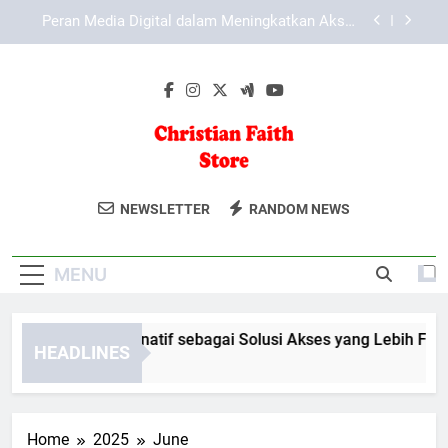
Skip
Login Tiara4D dan Cara Mengatasi Kendala Akses
to
Akun Pengguna
content
Sistem Monitoring Performa pada Lebah4D:
Strategi Menjaga Stabilitas dan Keandalan
Platform
LAE138 Link Alternatif sebagai Solusi Akses yang
Lebih Fleksibel dan Aman
Peran Media Digital dalam Meningkatkan Akses
Informasi Global
Christian Faith
Temukan Berbagai Produk Inspiratif
Login Tiara4D dan Cara Mengatasi Kendala Akses
NEWSLETTER
RANDOM NEWS
Akun Pengguna
Store
Yang Mendukung Iman Kristen Anda Di
Sistem Monitoring Performa pada Lebah4D:
Christian Faith Store.
Strategi Menjaga Stabilitas dan Keandalan
MENU
Platform
E138 Link Alternatif sebagai Solusi Akses yang Lebih Fleksib
HEADLINES
Months Ago
Home
2025
June