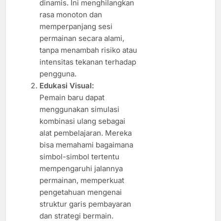
dinamis. Ini menghilangkan
rasa monoton dan
memperpanjang sesi
permainan secara alami,
tanpa menambah risiko atau
intensitas tekanan terhadap
pengguna.
Edukasi Visual:
Pemain baru dapat
menggunakan simulasi
kombinasi ulang sebagai
alat pembelajaran. Mereka
bisa memahami bagaimana
simbol-simbol tertentu
mempengaruhi jalannya
permainan, memperkuat
pengetahuan mengenai
struktur garis pembayaran
dan strategi bermain.