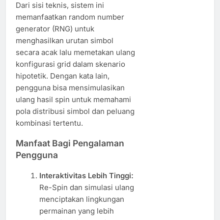
Dari sisi teknis, sistem ini
memanfaatkan random number
generator (RNG) untuk
menghasilkan urutan simbol
secara acak lalu memetakan ulang
konfigurasi grid dalam skenario
hipotetik. Dengan kata lain,
pengguna bisa mensimulasikan
ulang hasil spin untuk memahami
pola distribusi simbol dan peluang
kombinasi tertentu.
Manfaat Bagi Pengalaman
Pengguna
Interaktivitas Lebih Tinggi:
Re-Spin dan simulasi ulang
menciptakan lingkungan
permainan yang lebih