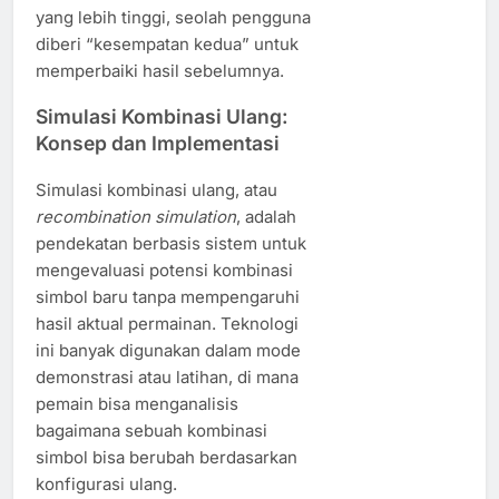
yang lebih tinggi, seolah pengguna
diberi “kesempatan kedua” untuk
memperbaiki hasil sebelumnya.
Simulasi Kombinasi Ulang:
Konsep dan Implementasi
Simulasi kombinasi ulang, atau
recombination simulation
, adalah
pendekatan berbasis sistem untuk
mengevaluasi potensi kombinasi
simbol baru tanpa mempengaruhi
hasil aktual permainan. Teknologi
ini banyak digunakan dalam mode
demonstrasi atau latihan, di mana
pemain bisa menganalisis
bagaimana sebuah kombinasi
simbol bisa berubah berdasarkan
konfigurasi ulang.