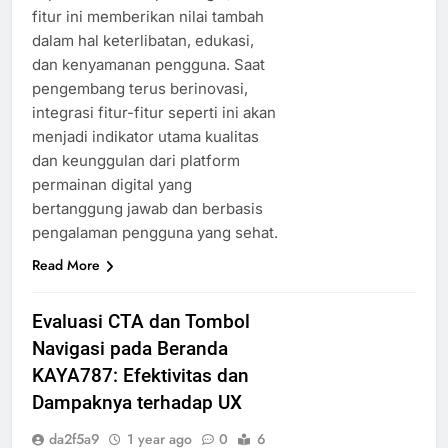
fitur ini memberikan nilai tambah
dalam hal keterlibatan, edukasi,
dan kenyamanan pengguna. Saat
pengembang terus berinovasi,
integrasi fitur-fitur seperti ini akan
menjadi indikator utama kualitas
dan keunggulan dari platform
permainan digital yang
bertanggung jawab dan berbasis
pengalaman pengguna yang sehat.
Read More
Evaluasi CTA dan Tombol
Navigasi pada Beranda
KAYA787: Efektivitas dan
Dampaknya terhadap UX
da2f5a9
1 year ago
0
6