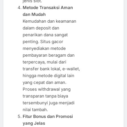
jenis slot.
Metode Transaksi Aman
dan Mudah
Kemudahan dan keamanan
dalam deposit dan
penarikan dana sangat
penting. Situs gacor
menyediakan metode
pembayaran beragam dan
terpercaya, mulai dari
transfer bank lokal, e-wallet,
hingga metode digital lain
yang cepat dan aman.
Proses withdrawal yang
transparan tanpa biaya
tersembunyi juga menjadi
nilai tambah.
Fitur Bonus dan Promosi
yang Jelas