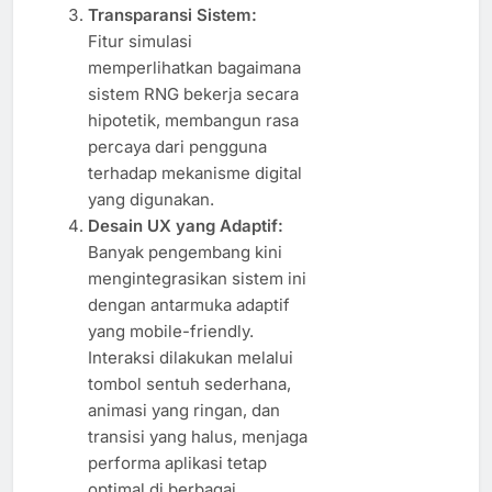
Transparansi Sistem:
Fitur simulasi
memperlihatkan bagaimana
sistem RNG bekerja secara
hipotetik, membangun rasa
percaya dari pengguna
terhadap mekanisme digital
yang digunakan.
Desain UX yang Adaptif:
Banyak pengembang kini
mengintegrasikan sistem ini
dengan antarmuka adaptif
yang mobile-friendly.
Interaksi dilakukan melalui
tombol sentuh sederhana,
animasi yang ringan, dan
transisi yang halus, menjaga
performa aplikasi tetap
optimal di berbagai