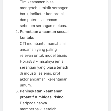
Tim keamanan bisa
mengetahui taktik serangan
baru, indikator kompromi,
dan potensi ancaman
sebelum serangan meluas.
Pemetaan ancaman sesuai
konteks
CTI membantu memahami
ancaman yang paling
relevan untuk model bisnis
Horas88 – misalnya jenis
serangan yang biasa terjadi
di industri sejenis, profil
aktor ancaman, kerentanan
umum.
Peningkatan keamanan
proaktif & mitigasi risiko
Daripada hanya
memperbaiki setelah