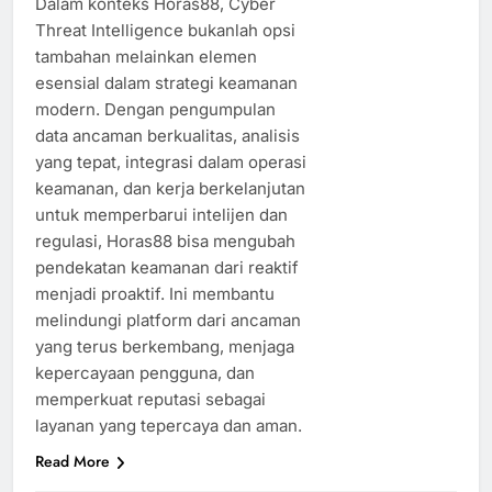
Dalam konteks Horas88, Cyber
Threat Intelligence bukanlah opsi
tambahan melainkan elemen
esensial dalam strategi keamanan
modern. Dengan pengumpulan
data ancaman berkualitas, analisis
yang tepat, integrasi dalam operasi
keamanan, dan kerja berkelanjutan
untuk memperbarui intelijen dan
regulasi, Horas88 bisa mengubah
pendekatan keamanan dari reaktif
menjadi proaktif. Ini membantu
melindungi platform dari ancaman
yang terus berkembang, menjaga
kepercayaan pengguna, dan
memperkuat reputasi sebagai
layanan yang tepercaya dan aman.
Read More