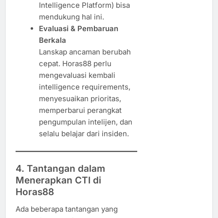
Intelligence Platform) bisa
mendukung hal ini.
Evaluasi & Pembaruan
Berkala
Lanskap ancaman berubah
cepat. Horas88 perlu
mengevaluasi kembali
intelligence requirements,
menyesuaikan prioritas,
memperbarui perangkat
pengumpulan intelijen, dan
selalu belajar dari insiden.
4. Tantangan dalam
Menerapkan CTI di
Horas88
Ada beberapa tantangan yang