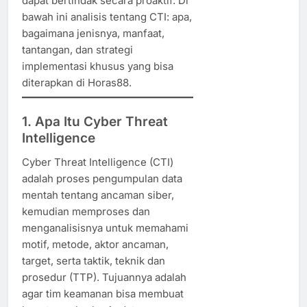
dapat bertindak secara proaktif. Di
bawah ini analisis tentang CTI: apa,
bagaimana jenisnya, manfaat,
tantangan, dan strategi
implementasi khusus yang bisa
diterapkan di Horas88.
1. Apa Itu Cyber Threat
Intelligence
Cyber Threat Intelligence (CTI)
adalah proses pengumpulan data
mentah tentang ancaman siber,
kemudian memproses dan
menganalisisnya untuk memahami
motif, metode, aktor ancaman,
target, serta taktik, teknik dan
prosedur (TTP). Tujuannya adalah
agar tim keamanan bisa membuat