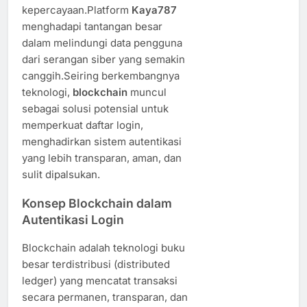
kepercayaan.Platform
Kaya787
menghadapi tantangan besar
dalam melindungi data pengguna
dari serangan siber yang semakin
canggih.Seiring berkembangnya
teknologi,
blockchain
muncul
sebagai solusi potensial untuk
memperkuat daftar login,
menghadirkan sistem autentikasi
yang lebih transparan, aman, dan
sulit dipalsukan.
Konsep Blockchain dalam
Autentikasi Login
Blockchain adalah teknologi buku
besar terdistribusi (distributed
ledger) yang mencatat transaksi
secara permanen, transparan, dan