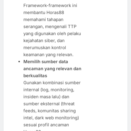
Framework-framework ini
membantu Horas88
memahami tahapan
serangan, mengenali TTP
yang digunakan oleh pelaku
kejahatan siber, dan
merumuskan kontrol
keamanan yang relevan.
Memilih sumber data
ancaman yang relevan dan
berkualitas
Gunakan kombinasi sumber
internal (log, monitoring,
insiden masa lalu) dan
sumber eksternal (threat
feeds, komunitas sharing
intel, dark web monitoring)
sesuai profil ancaman