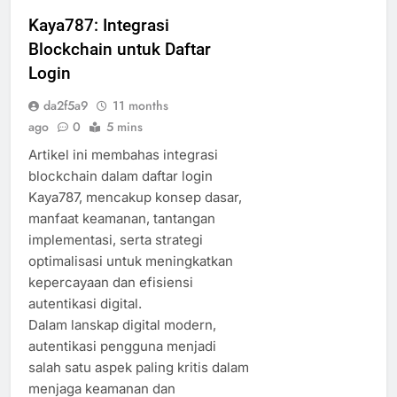
Kaya787: Integrasi
Blockchain untuk Daftar
Login
da2f5a9
11 months
ago
0
5 mins
Artikel ini membahas integrasi
blockchain dalam daftar login
Kaya787, mencakup konsep dasar,
manfaat keamanan, tantangan
implementasi, serta strategi
optimalisasi untuk meningkatkan
kepercayaan dan efisiensi
autentikasi digital.
Dalam lanskap digital modern,
autentikasi pengguna menjadi
salah satu aspek paling kritis dalam
menjaga keamanan dan