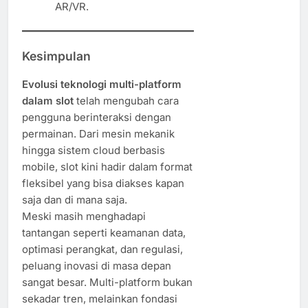
AR/VR.
Kesimpulan
Evolusi teknologi multi-platform
dalam slot
telah mengubah cara
pengguna berinteraksi dengan
permainan. Dari mesin mekanik
hingga sistem cloud berbasis
mobile, slot kini hadir dalam format
fleksibel yang bisa diakses kapan
saja dan di mana saja.
Meski masih menghadapi
tantangan seperti keamanan data,
optimasi perangkat, dan regulasi,
peluang inovasi di masa depan
sangat besar. Multi-platform bukan
sekadar tren, melainkan fondasi