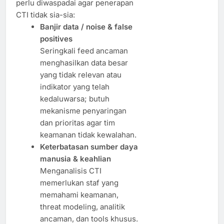
perlu diwaspadai agar penerapan
CTI tidak sia-sia:
Banjir data / noise & false
positives
Seringkali feed ancaman
menghasilkan data besar
yang tidak relevan atau
indikator yang telah
kedaluwarsa; butuh
mekanisme penyaringan
dan prioritas agar tim
keamanan tidak kewalahan.
Keterbatasan sumber daya
manusia & keahlian
Menganalisis CTI
memerlukan staf yang
memahami keamanan,
threat modeling, analitik
ancaman, dan tools khusus.