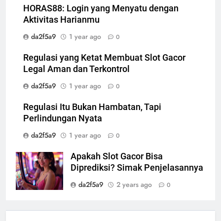
HORAS88: Login yang Menyatu dengan
Aktivitas Harianmu
da2f5a9
1 year ago
0
Regulasi yang Ketat Membuat Slot Gacor
Legal Aman dan Terkontrol
da2f5a9
1 year ago
0
Regulasi Itu Bukan Hambatan, Tapi
Perlindungan Nyata
da2f5a9
1 year ago
0
Apakah Slot Gacor Bisa
Diprediksi? Simak Penjelasannya
da2f5a9
2 years ago
0