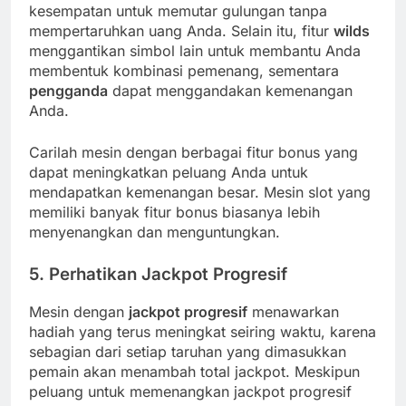
kesempatan untuk memutar gulungan tanpa
mempertaruhkan uang Anda. Selain itu, fitur
wilds
menggantikan simbol lain untuk membantu Anda
membentuk kombinasi pemenang, sementara
pengganda
dapat menggandakan kemenangan
Anda.
Carilah mesin dengan berbagai fitur bonus yang
dapat meningkatkan peluang Anda untuk
mendapatkan kemenangan besar. Mesin slot yang
memiliki banyak fitur bonus biasanya lebih
menyenangkan dan menguntungkan.
5.
Perhatikan Jackpot Progresif
Mesin dengan
jackpot progresif
menawarkan
hadiah yang terus meningkat seiring waktu, karena
sebagian dari setiap taruhan yang dimasukkan
pemain akan menambah total jackpot. Meskipun
peluang untuk memenangkan jackpot progresif