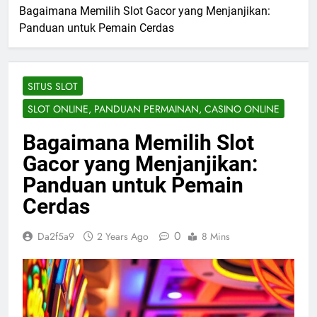
Bagaimana Memilih Slot Gacor yang Menjanjikan:
Panduan untuk Pemain Cerdas
SITUS SLOT
SLOT ONLINE, PANDUAN PERMAINAN, CASINO ONLINE
Bagaimana Memilih Slot
Gacor yang Menjanjikan:
Panduan untuk Pemain
Cerdas
0
Da2f5a9
2 Years Ago
8 Mins