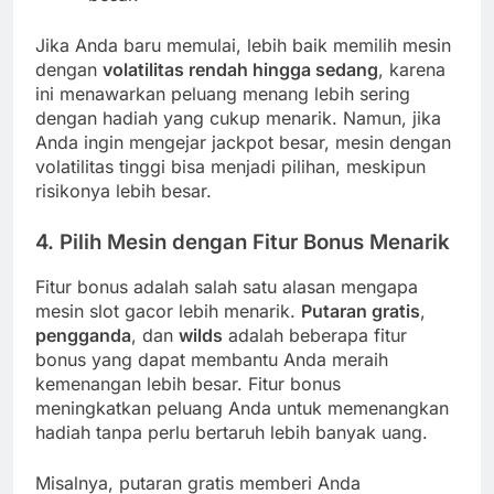
Jika Anda baru memulai, lebih baik memilih mesin
dengan
volatilitas rendah hingga sedang
, karena
ini menawarkan peluang menang lebih sering
dengan hadiah yang cukup menarik. Namun, jika
Anda ingin mengejar jackpot besar, mesin dengan
volatilitas tinggi bisa menjadi pilihan, meskipun
risikonya lebih besar.
4.
Pilih Mesin dengan Fitur Bonus Menarik
Fitur bonus adalah salah satu alasan mengapa
mesin slot gacor lebih menarik.
Putaran gratis
,
pengganda
, dan
wilds
adalah beberapa fitur
bonus yang dapat membantu Anda meraih
kemenangan lebih besar. Fitur bonus
meningkatkan peluang Anda untuk memenangkan
hadiah tanpa perlu bertaruh lebih banyak uang.
Misalnya, putaran gratis memberi Anda