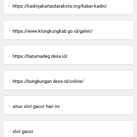
https://kadinjakartautarakota.org/kabar-kadin/
https://www.klungkungkab.go.id/galeri/
https://batumadeg.desa.id/
https://bungbungan.desa.id/online/
situs slot gacor hari ini
slot gacor