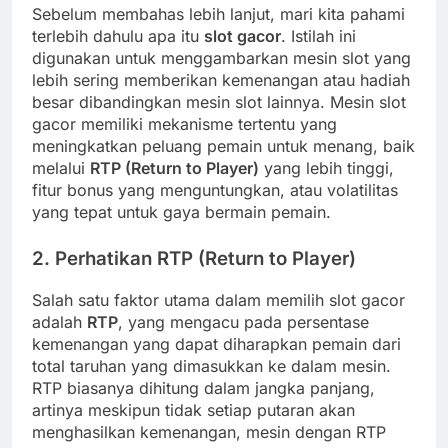
Sebelum membahas lebih lanjut, mari kita pahami
terlebih dahulu apa itu
slot gacor
. Istilah ini
digunakan untuk menggambarkan mesin slot yang
lebih sering memberikan kemenangan atau hadiah
besar dibandingkan mesin slot lainnya. Mesin slot
gacor memiliki mekanisme tertentu yang
meningkatkan peluang pemain untuk menang, baik
melalui
RTP (Return to Player)
yang lebih tinggi,
fitur bonus yang menguntungkan, atau volatilitas
yang tepat untuk gaya bermain pemain.
2.
Perhatikan RTP (Return to Player)
Salah satu faktor utama dalam memilih slot gacor
adalah
RTP
, yang mengacu pada persentase
kemenangan yang dapat diharapkan pemain dari
total taruhan yang dimasukkan ke dalam mesin.
RTP biasanya dihitung dalam jangka panjang,
artinya meskipun tidak setiap putaran akan
menghasilkan kemenangan, mesin dengan RTP