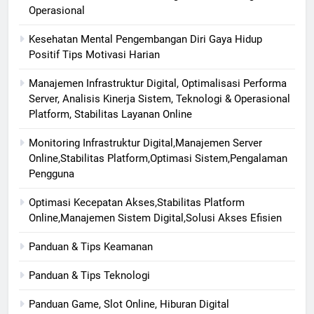
Operasional
Kesehatan Mental Pengembangan Diri Gaya Hidup
Positif Tips Motivasi Harian
Manajemen Infrastruktur Digital, Optimalisasi Performa
Server, Analisis Kinerja Sistem, Teknologi & Operasional
Platform, Stabilitas Layanan Online
Monitoring Infrastruktur Digital,Manajemen Server
Online,Stabilitas Platform,Optimasi Sistem,Pengalaman
Pengguna
Optimasi Kecepatan Akses,Stabilitas Platform
Online,Manajemen Sistem Digital,Solusi Akses Efisien
Panduan & Tips Keamanan
Panduan & Tips Teknologi
Panduan Game, Slot Online, Hiburan Digital