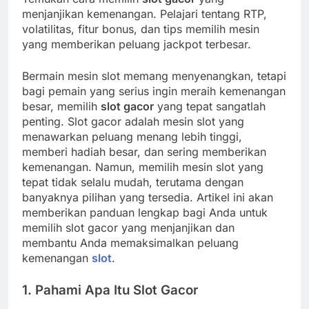
menjanjikan kemenangan. Pelajari tentang RTP,
volatilitas, fitur bonus, dan tips memilih mesin
yang memberikan peluang jackpot terbesar.
Bermain mesin slot memang menyenangkan, tetapi
bagi pemain yang serius ingin meraih kemenangan
besar, memilih
slot gacor
yang tepat sangatlah
penting. Slot gacor adalah mesin slot yang
menawarkan peluang menang lebih tinggi,
memberi hadiah besar, dan sering memberikan
kemenangan. Namun, memilih mesin slot yang
tepat tidak selalu mudah, terutama dengan
banyaknya pilihan yang tersedia. Artikel ini akan
memberikan panduan lengkap bagi Anda untuk
memilih slot gacor yang menjanjikan dan
membantu Anda memaksimalkan peluang
kemenangan
slot
.
1.
Pahami Apa Itu Slot Gacor