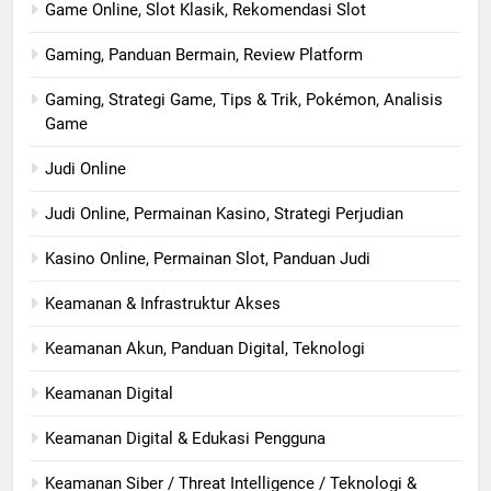
Game Online, Slot Klasik, Rekomendasi Slot
Gaming, Panduan Bermain, Review Platform
Gaming, Strategi Game, Tips & Trik, Pokémon, Analisis
Game
Judi Online
Judi Online, Permainan Kasino, Strategi Perjudian
Kasino Online, Permainan Slot, Panduan Judi
Keamanan & Infrastruktur Akses
Keamanan Akun, Panduan Digital, Teknologi
Keamanan Digital
Keamanan Digital & Edukasi Pengguna
Keamanan Siber / Threat Intelligence / Teknologi &