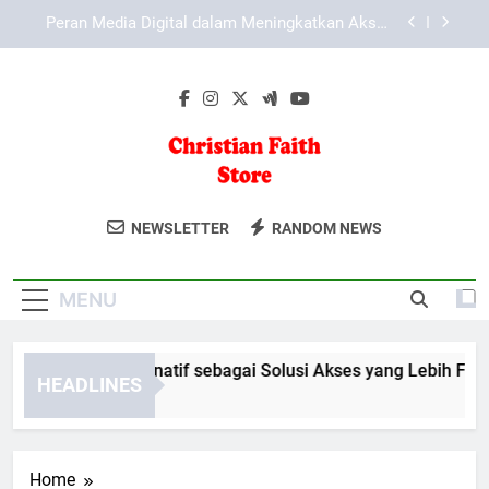
Skip
Login Tiara4D dan Cara Mengatasi Kendala Akses
to
Akun Pengguna
content
Sistem Monitoring Performa pada Lebah4D:
Strategi Menjaga Stabilitas dan Keandalan
Platform
LAE138 Link Alternatif sebagai Solusi Akses yang
Lebih Fleksibel dan Aman
Peran Media Digital dalam Meningkatkan Akses
Informasi Global
Christian Faith
Temukan Berbagai Produk Inspiratif
Login Tiara4D dan Cara Mengatasi Kendala Akses
NEWSLETTER
RANDOM NEWS
Akun Pengguna
Store
Yang Mendukung Iman Kristen Anda Di
Sistem Monitoring Performa pada Lebah4D:
Christian Faith Store.
Strategi Menjaga Stabilitas dan Keandalan
MENU
Platform
E138 Link Alternatif sebagai Solusi Akses yang Lebih Fleksib
HEADLINES
Months Ago
Home