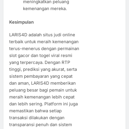
meningkatkan peluang
kemenangan mereka.
Kesimpulan
LARIS4D adalah situs judi online
terbaik untuk meraih kemenangan
terus-menerus dengan permainan
slot gacor dan togel viral resmi
yang terpercaya. Dengan RTP
tinggi, prediksi yang akurat, serta
sistem pembayaran yang cepat
dan aman, LARIS4D memberikan
peluang besar bagi pemain untuk
meraih kemenangan lebih cepat
dan lebih sering. Platform ini juga
memastikan bahwa setiap
transaksi dilakukan dengan
transparansi penuh dan sistem