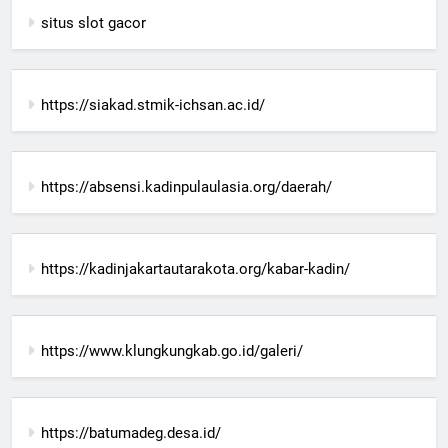
situs slot gacor
https://siakad.stmik-ichsan.ac.id/
https://absensi.kadinpulaulasia.org/daerah/
https://kadinjakartautarakota.org/kabar-kadin/
https://www.klungkungkab.go.id/galeri/
https://batumadeg.desa.id/