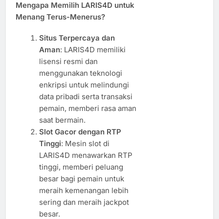
Mengapa Memilih LARIS4D untuk
Menang Terus-Menerus?
Situs Terpercaya dan
Aman
: LARIS4D memiliki
lisensi resmi dan
menggunakan teknologi
enkripsi untuk melindungi
data pribadi serta transaksi
pemain, memberi rasa aman
saat bermain.
Slot Gacor dengan RTP
Tinggi
: Mesin slot di
LARIS4D menawarkan RTP
tinggi, memberi peluang
besar bagi pemain untuk
meraih kemenangan lebih
sering dan meraih jackpot
besar.