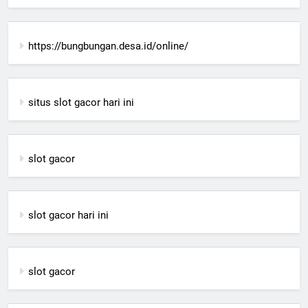
https://bungbungan.desa.id/online/
situs slot gacor hari ini
slot gacor
slot gacor hari ini
slot gacor