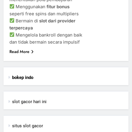
Menggunakan
fitur bonus
seperti free spins dan multipliers
Bermain di
slot dari provider
terpercaya
Mengelola bankroll dengan baik
dan tidak bermain secara impulsif
Read More
bokep indo
slot gacor hari ini
situs slot gacor