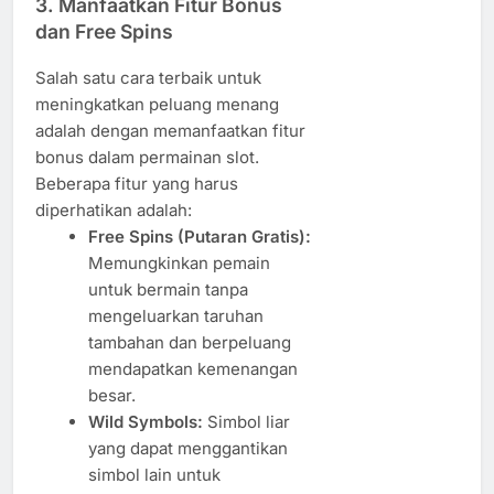
3. Manfaatkan Fitur Bonus
dan Free Spins
Salah satu cara terbaik untuk
meningkatkan peluang menang
adalah dengan memanfaatkan fitur
bonus dalam permainan slot.
Beberapa fitur yang harus
diperhatikan adalah:
Free Spins (Putaran Gratis):
Memungkinkan pemain
untuk bermain tanpa
mengeluarkan taruhan
tambahan dan berpeluang
mendapatkan kemenangan
besar.
Wild Symbols:
Simbol liar
yang dapat menggantikan
simbol lain untuk