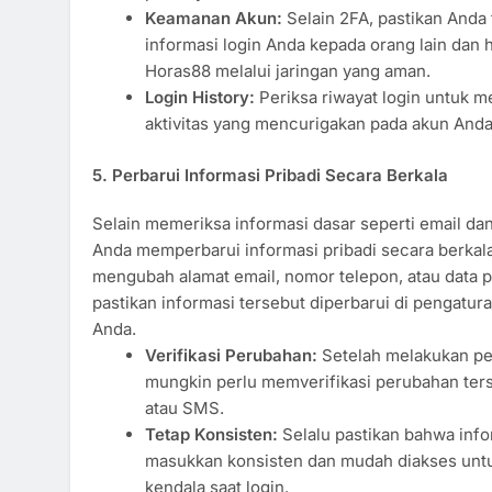
Keamanan Akun:
Selain 2FA, pastikan Anda
informasi login Anda kepada orang lain dan
Horas88 melalui jaringan yang aman.
Login History:
Periksa riwayat login untuk m
aktivitas yang mencurigakan pada akun Anda
5.
Perbarui Informasi Pribadi Secara Berkala
Selain memeriksa informasi dasar seperti email da
Anda memperbarui informasi pribadi secara berkala
mengubah alamat email, nomor telepon, atau data p
pastikan informasi tersebut diperbarui di pengatu
Anda.
Verifikasi Perubahan:
Setelah melakukan p
mungkin perlu memverifikasi perubahan ters
atau SMS.
Tetap Konsisten:
Selalu pastikan bahwa inf
masukkan konsisten dan mudah diakses unt
kendala saat login.