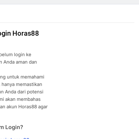
ogin Horas88
belum login ke
un Anda aman dan
ting untuk memahami
k hanya memastikan
un Anda dari potensi
kami akan membahas
uran akun Horas88 agar
m Login?