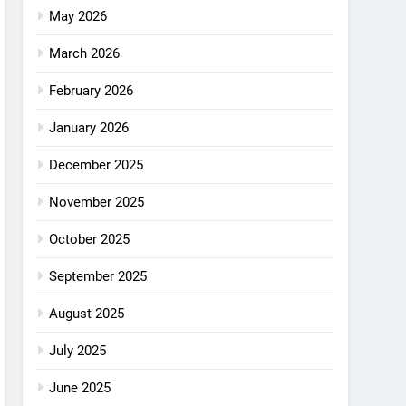
May 2026
March 2026
February 2026
January 2026
December 2025
November 2025
October 2025
September 2025
August 2025
July 2025
June 2025