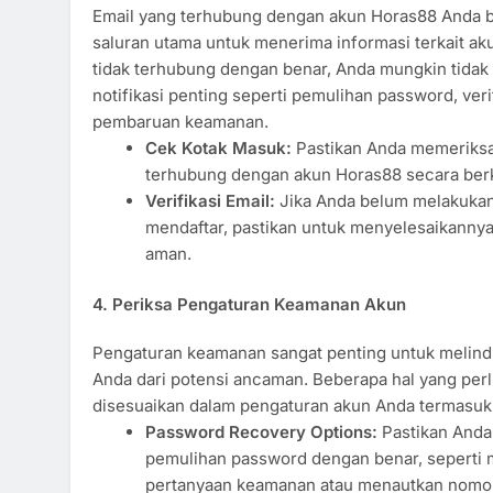
Email yang terhubung dengan akun Horas88 Anda b
saluran utama untuk menerima informasi terkait aku
tidak terhubung dengan benar, Anda mungkin tida
notifikasi penting seperti pemulihan password, veri
pembaruan keamanan.
Cek Kotak Masuk:
Pastikan Anda memeriksa
terhubung dengan akun Horas88 secara berk
Verifikasi Email:
Jika Anda belum melakukan v
mendaftar, pastikan untuk menyelesaikannya
aman.
4.
Periksa Pengaturan Keamanan Akun
Pengaturan keamanan sangat penting untuk melin
Anda dari potensi ancaman. Beberapa hal yang perl
disesuaikan dalam pengaturan akun Anda termasuk
Password Recovery Options:
Pastikan Anda
pemulihan password dengan benar, sepert
pertanyaan keamanan atau menautkan nomor 