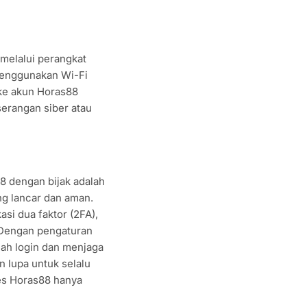
melalui perangkat
menggunakan Wi-Fi
 ke akun Horas88
serangan siber atau
 dengan bijak adalah
ng lancar dan aman.
asi dua faktor (2FA),
 Dengan pengaturan
lah login dan menjaga
 lupa untuk selalu
es Horas88 hanya