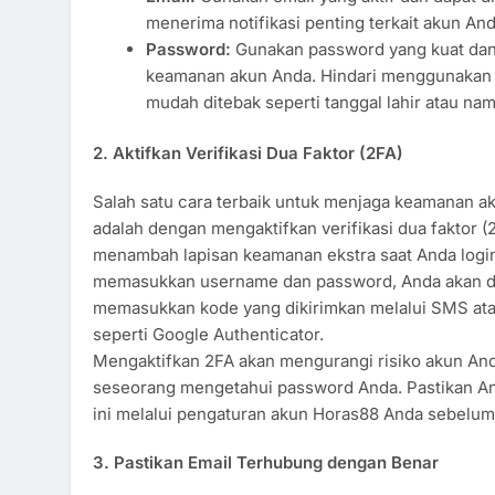
menerima notifikasi penting terkait akun And
Password:
Gunakan password yang kuat dan
keamanan akun Anda. Hindari menggunakan
mudah ditebak seperti tanggal lahir atau n
2.
Aktifkan Verifikasi Dua Faktor (2FA)
Salah satu cara terbaik untuk menjaga keamanan 
adalah dengan mengaktifkan verifikasi dua faktor (2F
menambah lapisan keamanan ekstra saat Anda login
memasukkan username dan password, Anda akan d
memasukkan kode yang dikirimkan melalui SMS atau 
seperti Google Authenticator.
Mengaktifkan 2FA akan mengurangi risiko akun Anda
seseorang mengetahui password Anda. Pastikan An
ini melalui pengaturan akun Horas88 Anda sebelum 
3.
Pastikan Email Terhubung dengan Benar