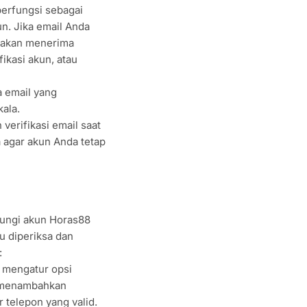
erfungsi sebagai
n. Jika email Anda
k akan menerima
fikasi akun, atau
 email yang
ala.
erifikasi email saat
 agar akun Anda tetap
dungi akun Horas88
u diperiksa dan
:
 mengatur opsi
i menambahkan
telepon yang valid.