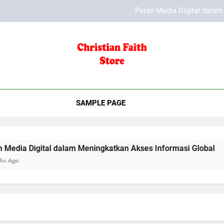
Peran Media Digital dalam
Login Tiara4D dan Cara Me
Sistem Monitoring Performa pada Lebah4D: Strategi Menj
istian Faith Store
LAE138 Link Alternatif sebagai Solus
rbagai Produk Inspiratif Yang Mendukung Iman Kristen Anda Di
Peran Media Digital dalam
SAMPLE PAGE
Login Tiara4D dan Cara Me
Sistem Monitoring Performa pada Lebah4D: Strategi Menj
tal dalam Meningkatkan Akses Informasi Global
Login T
5 Months