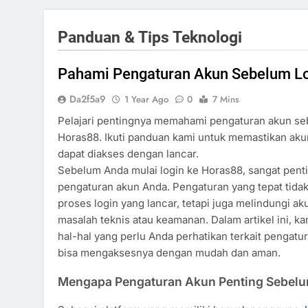
Panduan & Tips Teknologi
Pahami Pengaturan Akun Sebelum L
Da2f5a9
1 Year Ago
0
7 Mins
Pelajari pentingnya memahami pengaturan akun se
Horas88. Ikuti panduan kami untuk memastikan ak
dapat diakses dengan lancar.
Sebelum Anda mulai login ke Horas88, sangat pen
pengaturan akun Anda. Pengaturan yang tepat tida
proses login yang lancar, tetapi juga melindungi ak
masalah teknis atau keamanan. Dalam artikel ini, 
hal-hal yang perlu Anda perhatikan terkait pengat
bisa mengaksesnya dengan mudah dan aman.
Mengapa Pengaturan Akun Penting Sebelu