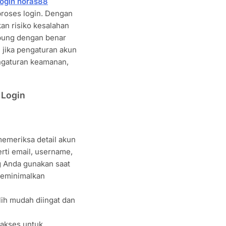
login horas88
oses login. Dengan
n risiko kesalahan
bung dengan benar
 jika pengaturan akun
pengaturan keamanan,
 Login
emeriksa detail akun
rti email, username,
 Anda gunakan saat
 meminimalkan
ih mudah diingat dan
iakses untuk