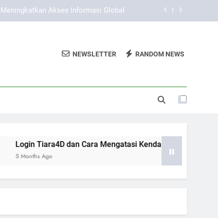
 Meningkatkan Akses Informasi Global
ngatasi Kendala Akses Akun Pengguna
aga Stabilitas dan Keandalan Platform
NEWSLETTER
RANDOM NEWS
i Akses yang Lebih Fleksibel dan Aman
 Christian Faith Store.
 Meningkatkan Akses Informasi Global
ngatasi Kendala Akses Akun Pengguna
aga Stabilitas dan Keandalan Platform
iara4D dan Cara Mengatasi Kendala Akses Akun Pengguna
 Ago