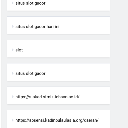
situs slot gacor
situs slot gacor hari ini
slot
situs slot gacor
https://siakad.stmik-ichsan.ac.id/
https://absensi.kadinpulaulasia.org/daerah/