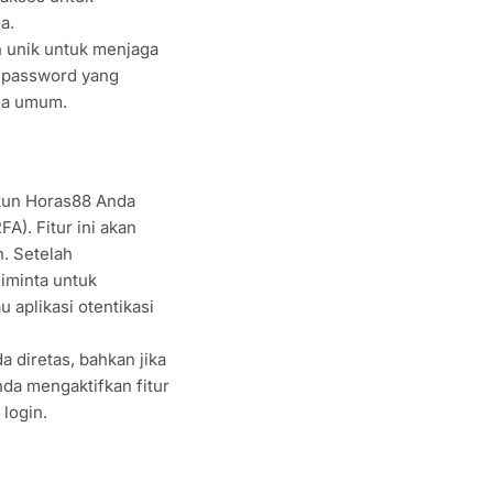
a.
 unik untuk menjaga
 password yang
ama umum.
akun Horas88 Anda
A). Fitur ini akan
. Setelah
iminta untuk
aplikasi otentikasi
 diretas, bahkan jika
da mengaktifkan fitur
login.