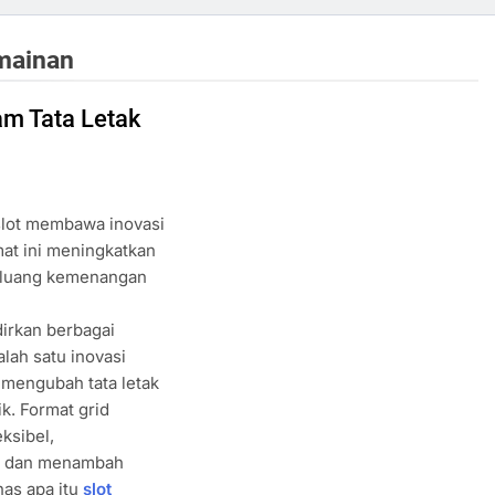
rmainan
am Tata Letak
slot membawa inovasi
mat ini meningkatkan
peluang kemenangan
irkan berbagai
lah satu inovasi
g mengubah tata letak
k. Format grid
ksibel,
g dan menambah
has apa itu
slot