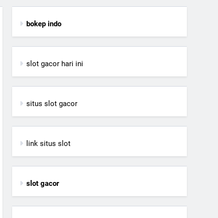
bokep indo
slot gacor hari ini
situs slot gacor
link situs slot
slot gacor