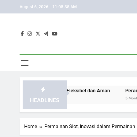
Skip
August 6, 2026
11:08:36 AM
to
content
Chr
Temukan Be
 Akses yang Lebih Fleksibel dan Aman
Peran Media Digi
5 Months Ago
HEADLINES
Home
Permainan Slot, Inovasi dalam Permainan