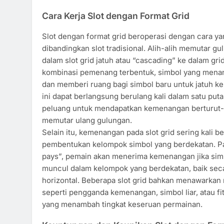
Cara Kerja Slot dengan Format Grid
Slot dengan format grid beroperasi dengan cara y
dibandingkan slot tradisional. Alih-alih memutar g
dalam slot grid jatuh atau “cascading” ke dalam grid
kombinasi pemenang terbentuk, simbol yang mena
dan memberi ruang bagi simbol baru untuk jatuh k
ini dapat berlangsung berulang kali dalam satu pu
peluang untuk mendapatkan kemenangan berturut-t
memutar ulang gulungan.
Selain itu, kemenangan pada slot grid sering kali 
pembentukan kelompok simbol yang berdekatan. Pa
pays”, pemain akan menerima kemenangan jika sim
muncul dalam kelompok yang berdekatan, baik secar
horizontal. Beberapa slot grid bahkan menawarka
seperti pengganda kemenangan, simbol liar, atau fi
yang menambah tingkat keseruan permainan.