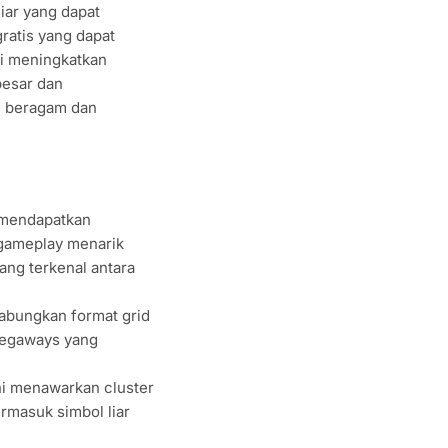
iar yang dapat
gratis yang dapat
ini meningkatkan
esar dan
h beragam dan
 mendapatkan
 gameplay menarik
ang terkenal antara
gabungkan format grid
Megaways yang
ini menawarkan cluster
rmasuk simbol liar