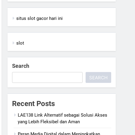
situs slot gacor hari ini
slot
Search
SEARCH
Recent Posts
LAE138 Link Alternatif sebagai Solusi Akses
yang Lebih Fleksibel dan Aman
Peran Media Digital dalam Meningkatkan