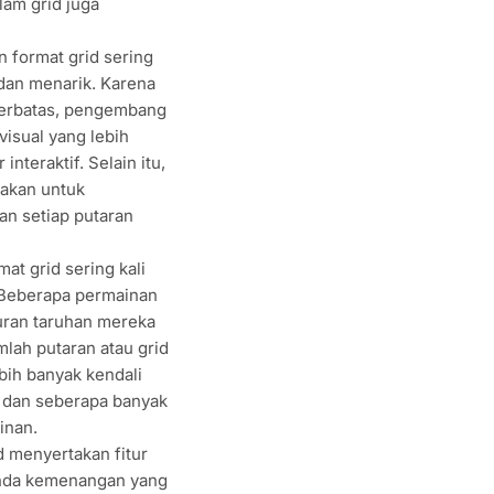
lam grid juga
 format grid sering
 dan menarik. Karena
 terbatas, pengembang
visual yang lebih
interaktif. Selain itu,
nakan untuk
n setiap putaran
at grid sering kali
. Beberapa permainan
uran taruhan mereka
lah putaran atau grid
bih banyak kendali
h dan seberapa banyak
inan.
d menyertakan fitur
anda kemenangan yang