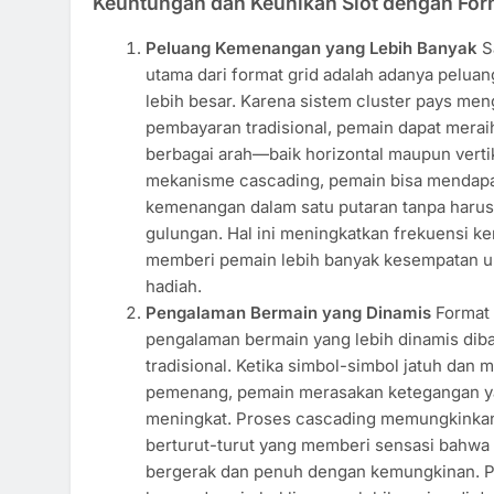
Keuntungan dan Keunikan Slot dengan For
Peluang Kemenangan yang Lebih Banyak
S
utama dari format grid adalah adanya pelu
lebih besar. Karena sistem cluster pays men
pembayaran tradisional, pemain dapat mera
berbagai arah—baik horizontal maupun vertik
mekanisme cascading, pemain bisa mendap
kemenangan dalam satu putaran tanpa haru
gulungan. Hal ini meningkatkan frekuensi 
memberi pemain lebih banyak kesempatan 
hadiah.
Pengalaman Bermain yang Dinamis
Format 
pengalaman bermain yang lebih dinamis dib
tradisional. Ketika simbol-simbol jatuh dan
pemenang, pemain merasakan ketegangan y
meningkat. Proses cascading memungkink
berturut-turut yang memberi sensasi bahwa 
bergerak dan penuh dengan kemungkinan. P