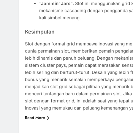
“Jammin’ Jars”
: Slot ini menggunakan gri
mekanisme cascading dengan pengganda ya
kali simbol menang.
Kesimpulan
Slot dengan format grid membawa inovasi yang m
dunia permainan slot, memberikan pemain pengal
lebih dinamis dan penuh peluang. Dengan mekani
sistem cluster pays, pemain dapat merasakan sen
lebih sering dan berturut-turut. Desain yang lebih fl
bonus yang menarik semakin memperkaya pengala
menjadikan slot grid sebagai pilihan yang menarik b
mencari tantangan baru dalam permainan slot. Ji
slot dengan format grid, ini adalah saat yang tepat
inovasi yang memukau dan peluang kemenangan yan
Read More