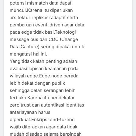
potensi mismatch data dapat
muncul.Karena itu diperlukan
arsitektur replikasi adaptif serta
pembaruan event-driven agar data
pada edge tidak basi.Teknologi
message bus dan CDC (Change
Data Capture) sering dipakai untuk
mengatasi hal ini.
Yang tidak kalah penting adalah
evaluasi lapisan keamanan pada
wilayah edge.Edge node berada
lebih dekat dengan publik
sehingga celah serangan lebih
terbuka.Karena itu pendekatan
zero trust dan autentikasi identitas
antarlayanan harus
diperkuat.Enkripsi end-to-end
wajib diterapkan agar data tidak
mudah disadap selama berpindah