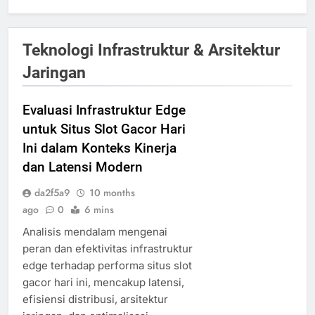
Teknologi Infrastruktur & Arsitektur
Jaringan
Evaluasi Infrastruktur Edge
untuk Situs Slot Gacor Hari
Ini dalam Konteks Kinerja
dan Latensi Modern
da2f5a9
10 months
ago
0
6 mins
Analisis mendalam mengenai
peran dan efektivitas infrastruktur
edge terhadap performa situs slot
gacor hari ini, mencakup latensi,
efisiensi distribusi, arsitektur