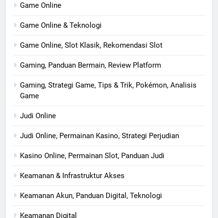
Game Online
Game Online & Teknologi
Game Online, Slot Klasik, Rekomendasi Slot
Gaming, Panduan Bermain, Review Platform
Gaming, Strategi Game, Tips & Trik, Pokémon, Analisis
Game
Judi Online
Judi Online, Permainan Kasino, Strategi Perjudian
Kasino Online, Permainan Slot, Panduan Judi
Keamanan & Infrastruktur Akses
Keamanan Akun, Panduan Digital, Teknologi
Keamanan Digital