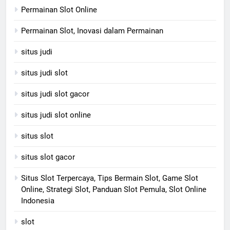
Permainan Slot Online
Permainan Slot, Inovasi dalam Permainan
situs judi
situs judi slot
situs judi slot gacor
situs judi slot online
situs slot
situs slot gacor
Situs Slot Terpercaya, Tips Bermain Slot, Game Slot
Online, Strategi Slot, Panduan Slot Pemula, Slot Online
Indonesia
slot