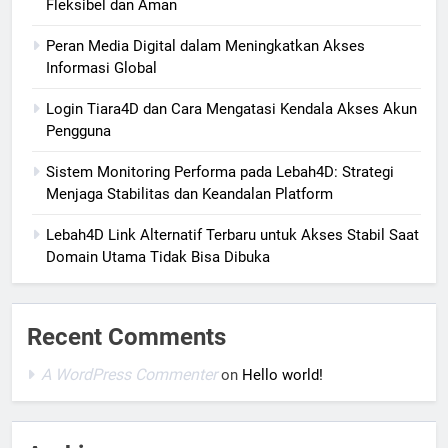
Fleksibel dan Aman
Peran Media Digital dalam Meningkatkan Akses
Informasi Global
Login Tiara4D dan Cara Mengatasi Kendala Akses Akun
Pengguna
Sistem Monitoring Performa pada Lebah4D: Strategi
Menjaga Stabilitas dan Keandalan Platform
Lebah4D Link Alternatif Terbaru untuk Akses Stabil Saat
Domain Utama Tidak Bisa Dibuka
Recent Comments
A WordPress Commenter
on
Hello world!