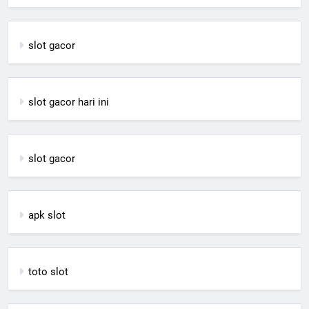
slot gacor
slot gacor hari ini
slot gacor
apk slot
toto slot