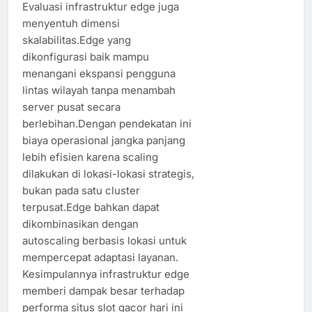
Evaluasi infrastruktur edge juga
menyentuh dimensi
skalabilitas.Edge yang
dikonfigurasi baik mampu
menangani ekspansi pengguna
lintas wilayah tanpa menambah
server pusat secara
berlebihan.Dengan pendekatan ini
biaya operasional jangka panjang
lebih efisien karena scaling
dilakukan di lokasi-lokasi strategis,
bukan pada satu cluster
terpusat.Edge bahkan dapat
dikombinasikan dengan
autoscaling berbasis lokasi untuk
mempercepat adaptasi layanan.
Kesimpulannya infrastruktur edge
memberi dampak besar terhadap
performa situs slot gacor hari ini