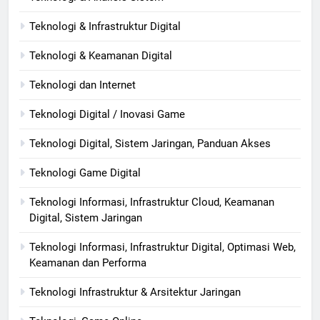
Teknologi & Infrastruktur Digital
Teknologi & Keamanan Digital
Teknologi dan Internet
Teknologi Digital / Inovasi Game
Teknologi Digital, Sistem Jaringan, Panduan Akses
Teknologi Game Digital
Teknologi Informasi, Infrastruktur Cloud, Keamanan
Digital, Sistem Jaringan
Teknologi Informasi, Infrastruktur Digital, Optimasi Web,
Keamanan dan Performa
Teknologi Infrastruktur & Arsitektur Jaringan