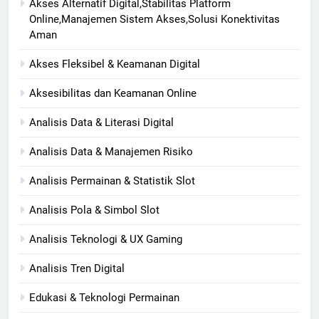
Akses Alternatif Digital,Stabilitas Platform
Online,Manajemen Sistem Akses,Solusi Konektivitas
Aman
Akses Fleksibel & Keamanan Digital
Aksesibilitas dan Keamanan Online
Analisis Data & Literasi Digital
Analisis Data & Manajemen Risiko
Analisis Permainan & Statistik Slot
Analisis Pola & Simbol Slot
Analisis Teknologi & UX Gaming
Analisis Tren Digital
Edukasi & Teknologi Permainan