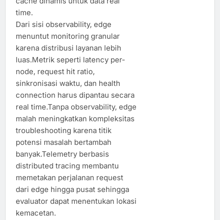
cache dinamis untuk data real
time.
Dari sisi observability, edge
menuntut monitoring granular
karena distribusi layanan lebih
luas.Metrik seperti latency per-
node, request hit ratio,
sinkronisasi waktu, dan health
connection harus dipantau secara
real time.Tanpa observability, edge
malah meningkatkan kompleksitas
troubleshooting karena titik
potensi masalah bertambah
banyak.Telemetry berbasis
distributed tracing membantu
memetakan perjalanan request
dari edge hingga pusat sehingga
evaluator dapat menentukan lokasi
kemacetan.