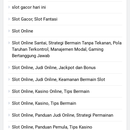
slot gacor hari ini
Slot Gacor, Slot Fantasi
Slot Online
Slot Online Santai, Strategi Bermain Tanpa Tekanan, Pola
Taruhan Terkontrol, Manajemen Modal, Gaming
Bertanggung Jawab
Slot Online, Judi Online, Jackpot dan Bonus
Slot Online, Judi Online, Keamanan Bermain Slot
Slot Online, Kasino Online, Tips Bermain
Slot Online, Kasino, Tips Bermain
Slot Online, Panduan Judi Online, Strategi Permainan
Slot Online, Panduan Pemula, Tips Kasino