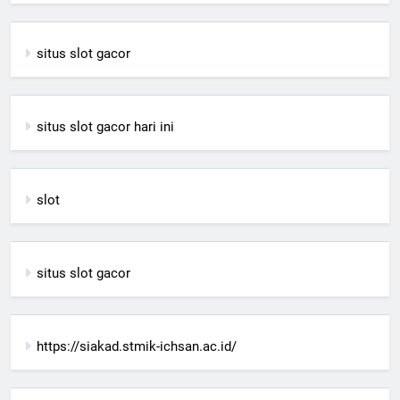
situs slot gacor
situs slot gacor hari ini
slot
situs slot gacor
https://siakad.stmik-ichsan.ac.id/