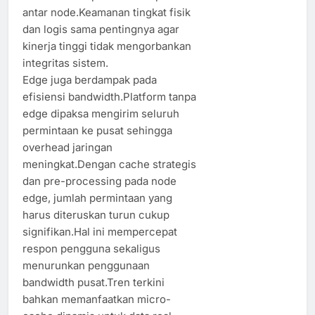
antar node.Keamanan tingkat fisik
dan logis sama pentingnya agar
kinerja tinggi tidak mengorbankan
integritas sistem.
Edge juga berdampak pada
efisiensi bandwidth.Platform tanpa
edge dipaksa mengirim seluruh
permintaan ke pusat sehingga
overhead jaringan
meningkat.Dengan cache strategis
dan pre-processing pada node
edge, jumlah permintaan yang
harus diteruskan turun cukup
signifikan.Hal ini mempercepat
respon pengguna sekaligus
menurunkan penggunaan
bandwidth pusat.Tren terkini
bahkan memanfaatkan micro-