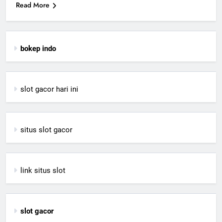
Read More
bokep indo
slot gacor hari ini
situs slot gacor
link situs slot
slot gacor