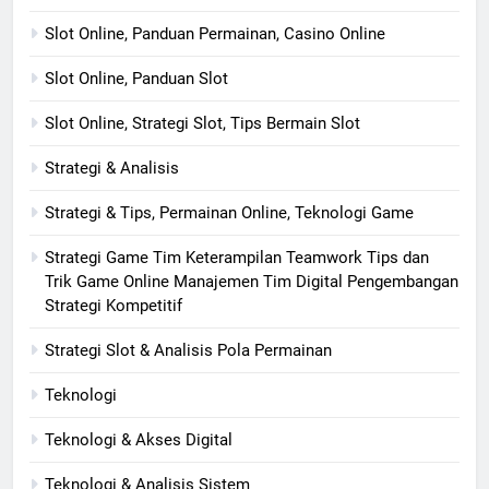
Slot Online, Panduan Permainan, Casino Online
Slot Online, Panduan Slot
Slot Online, Strategi Slot, Tips Bermain Slot
Strategi & Analisis
Strategi & Tips, Permainan Online, Teknologi Game
Strategi Game Tim Keterampilan Teamwork Tips dan
Trik Game Online Manajemen Tim Digital Pengembangan
Strategi Kompetitif
Strategi Slot & Analisis Pola Permainan
Teknologi
Teknologi & Akses Digital
Teknologi & Analisis Sistem