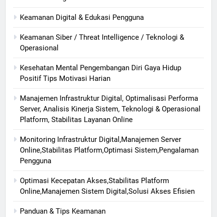
Keamanan Digital & Edukasi Pengguna
Keamanan Siber / Threat Intelligence / Teknologi &
Operasional
Kesehatan Mental Pengembangan Diri Gaya Hidup
Positif Tips Motivasi Harian
Manajemen Infrastruktur Digital, Optimalisasi Performa
Server, Analisis Kinerja Sistem, Teknologi & Operasional
Platform, Stabilitas Layanan Online
Monitoring Infrastruktur Digital,Manajemen Server
Online,Stabilitas Platform,Optimasi Sistem,Pengalaman
Pengguna
Optimasi Kecepatan Akses,Stabilitas Platform
Online,Manajemen Sistem Digital,Solusi Akses Efisien
Panduan & Tips Keamanan