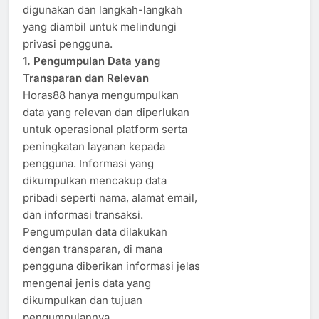
digunakan dan langkah-langkah
yang diambil untuk melindungi
privasi pengguna.
1. Pengumpulan Data yang
Transparan dan Relevan
Horas88 hanya mengumpulkan
data yang relevan dan diperlukan
untuk operasional platform serta
peningkatan layanan kepada
pengguna. Informasi yang
dikumpulkan mencakup data
pribadi seperti nama, alamat email,
dan informasi transaksi.
Pengumpulan data dilakukan
dengan transparan, di mana
pengguna diberikan informasi jelas
mengenai jenis data yang
dikumpulkan dan tujuan
pengumpulannya.