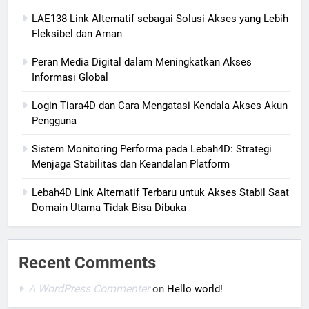
LAE138 Link Alternatif sebagai Solusi Akses yang Lebih
Fleksibel dan Aman
Peran Media Digital dalam Meningkatkan Akses
Informasi Global
Login Tiara4D dan Cara Mengatasi Kendala Akses Akun
Pengguna
Sistem Monitoring Performa pada Lebah4D: Strategi
Menjaga Stabilitas dan Keandalan Platform
Lebah4D Link Alternatif Terbaru untuk Akses Stabil Saat
Domain Utama Tidak Bisa Dibuka
Recent Comments
A WordPress Commenter
on
Hello world!