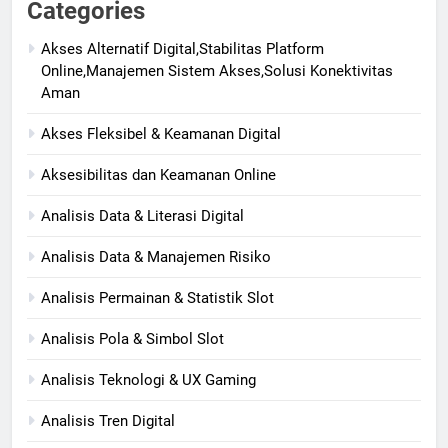
Categories
Akses Alternatif Digital,Stabilitas Platform
Online,Manajemen Sistem Akses,Solusi Konektivitas
Aman
Akses Fleksibel & Keamanan Digital
Aksesibilitas dan Keamanan Online
Analisis Data & Literasi Digital
Analisis Data & Manajemen Risiko
Analisis Permainan & Statistik Slot
Analisis Pola & Simbol Slot
Analisis Teknologi & UX Gaming
Analisis Tren Digital