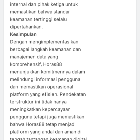
internal dan pihak ketiga untuk
memastikan bahwa standar
keamanan tertinggi selalu
dipertahankan.
Kesimpulan
Dengan mengimplementasikan
berbagai langkah keamanan dan
manajemen data yang
komprehensif, Horas88
menunjukkan komitmennya dalam
melindungi informasi pengguna
dan memastikan operasional
platform yang efisien. Pendekatan
terstruktur ini tidak hanya
meningkatkan kepercayaan
pengguna tetapi juga memastikan
bahwa Horas88 tetap menjadi
platform yang andal dan aman di
tengah tantangan keamanan digital