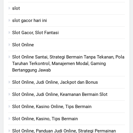
slot
slot gacor hari ini
Slot Gacor, Slot Fantasi
Slot Online
Slot Online Santai, Strategi Bermain Tanpa Tekanan, Pola
Taruhan Terkontrol, Manajemen Modal, Gaming
Bertanggung Jawab
Slot Online, Judi Online, Jackpot dan Bonus
Slot Online, Judi Online, Keamanan Bermain Slot
Slot Online, Kasino Online, Tips Bermain
Slot Online, Kasino, Tips Bermain
Slot Online, Panduan Judi Online, Strategi Permainan