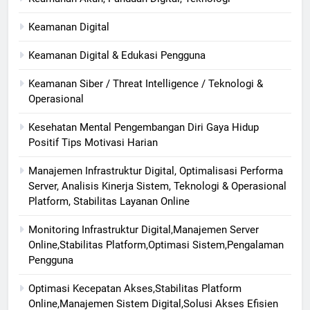
Keamanan Digital
Keamanan Digital & Edukasi Pengguna
Keamanan Siber / Threat Intelligence / Teknologi &
Operasional
Kesehatan Mental Pengembangan Diri Gaya Hidup
Positif Tips Motivasi Harian
Manajemen Infrastruktur Digital, Optimalisasi Performa
Server, Analisis Kinerja Sistem, Teknologi & Operasional
Platform, Stabilitas Layanan Online
Monitoring Infrastruktur Digital,Manajemen Server
Online,Stabilitas Platform,Optimasi Sistem,Pengalaman
Pengguna
Optimasi Kecepatan Akses,Stabilitas Platform
Online,Manajemen Sistem Digital,Solusi Akses Efisien