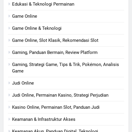
Edukasi & Teknologi Permainan
Game Online
Game Online & Teknologi
Game Online, Slot Klasik, Rekomendasi Slot
Gaming, Panduan Bermain, Review Platform
Gaming, Strategi Game, Tips & Trik, Pokémon, Analisis
Game
Judi Online
Judi Online, Permainan Kasino, Strategi Perjudian
Kasino Online, Permainan Slot, Panduan Judi
Keamanan & Infrastruktur Akses
Keamanan Akun, Panduan Digital, Teknologi