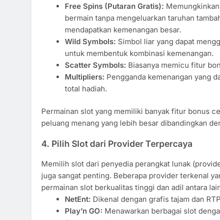
Free Spins (Putaran Gratis):
Memungkinkan 
bermain tanpa mengeluarkan taruhan tamba
mendapatkan kemenangan besar.
Wild Symbols:
Simbol liar yang dapat mengga
untuk membentuk kombinasi kemenangan.
Scatter Symbols:
Biasanya memicu fitur bonu
Multipliers:
Pengganda kemenangan yang da
total hadiah.
Permainan slot yang memiliki banyak fitur bonus
peluang menang yang lebih besar dibandingkan den
4. Pilih Slot dari Provider Terpercaya
Memilih slot dari penyedia perangkat lunak (provid
juga sangat penting. Beberapa provider terkenal y
permainan slot berkualitas tinggi dan adil antara lai
NetEnt:
Dikenal dengan grafis tajam dan RTP 
Play’n GO:
Menawarkan berbagai slot dengan 