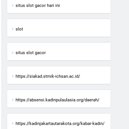
situs slot gacor hari ini
slot
situs slot gacor
https://siakad.stmik-ichsan.ac.id/
https://absensi.kadinpulaulasia.org/daerah/
https://kadinjakartautarakota.org/kabar-kadin/