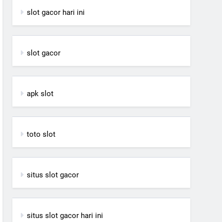
slot gacor hari ini
slot gacor
apk slot
toto slot
situs slot gacor
situs slot gacor hari ini