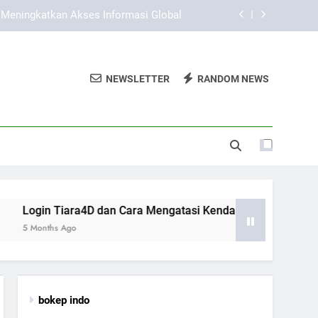
 Meningkatkan Akses Informasi Global
ngatasi Kendala Akses Akun Pengguna
aga Stabilitas dan Keandalan Platform
NEWSLETTER
RANDOM NEWS
i Akses yang Lebih Fleksibel dan Aman
 Christian Faith Store.
 Meningkatkan Akses Informasi Global
ngatasi Kendala Akses Akun Pengguna
aga Stabilitas dan Keandalan Platform
 Tiara4D dan Cara Mengatasi Kendala Akses Akun Pengguna
hs Ago
bokep indo