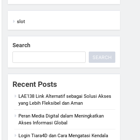
slot
Search
SEARCH
Recent Posts
LAE138 Link Alternatif sebagai Solusi Akses
yang Lebih Fleksibel dan Aman
Peran Media Digital dalam Meningkatkan
Akses Informasi Global
Login Tiara4D dan Cara Mengatasi Kendala