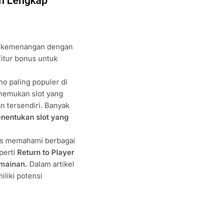
n Lengkap
an kemenangan dengan
 fitur bonus untuk
no paling populer di
enemukan slot yang
 tersendiri. Banyak
nentukan slot yang
us memahami berbagai
perti
Return to Player
rmainan.
Dalam artikel
iliki potensi