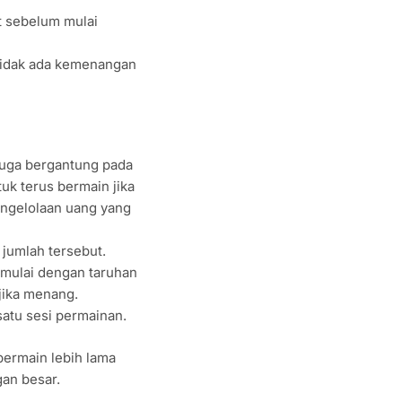
t sebelum mulai
 tidak ada kemenangan
uga bergantung pada
uk terus bermain jika
engelolaan uang yang
jumlah tersebut.
 mulai dengan taruhan
jika menang.
atu sesi permainan.
bermain lebih lama
an besar.