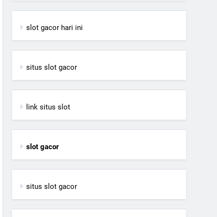
slot gacor hari ini
situs slot gacor
link situs slot
slot gacor
situs slot gacor