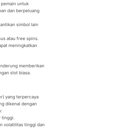
pemain untuk
han dan berpeluang
ntikan simbol lain
s atau free spins.
pat meningkatkan
 cenderung memberikan
gan slot biasa.
er) yang terpercaya
ang dikenal dengan
n:
tinggi.
volatilitas tinggi dan