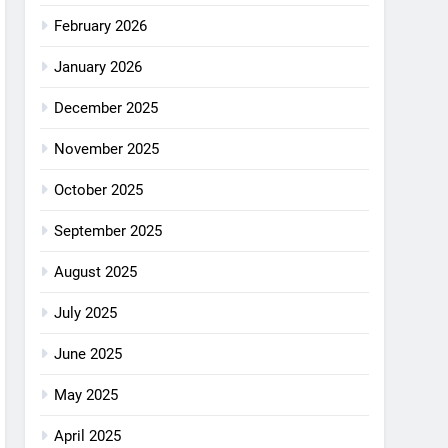
February 2026
January 2026
December 2025
November 2025
October 2025
September 2025
August 2025
July 2025
June 2025
May 2025
April 2025