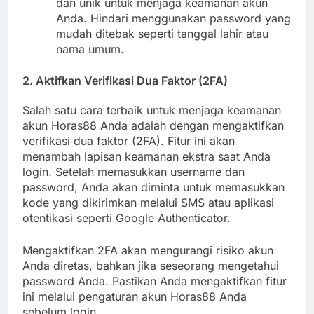
dan unik untuk menjaga keamanan akun
Anda. Hindari menggunakan password yang
mudah ditebak seperti tanggal lahir atau
nama umum.
2.
Aktifkan Verifikasi Dua Faktor (2FA)
Salah satu cara terbaik untuk menjaga keamanan
akun Horas88 Anda adalah dengan mengaktifkan
verifikasi dua faktor (2FA). Fitur ini akan
menambah lapisan keamanan ekstra saat Anda
login. Setelah memasukkan username dan
password, Anda akan diminta untuk memasukkan
kode yang dikirimkan melalui SMS atau aplikasi
otentikasi seperti Google Authenticator.
Mengaktifkan 2FA akan mengurangi risiko akun
Anda diretas, bahkan jika seseorang mengetahui
password Anda. Pastikan Anda mengaktifkan fitur
ini melalui pengaturan akun Horas88 Anda
sebelum login.