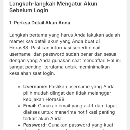
Langkah-langkah Mengatur Akun
Sebelum Login
1.
Periksa Detail Akun Anda
Langkah pertama yang harus Anda lakukan adalah
memeriksa detail akun yang Anda buat di
Horas88. Pastikan informasi seperti email,
username, dan password sudah benar dan sesuai
dengan yang Anda gunakan saat mendaftar. Hal ini
sangat penting, terutama untuk meminimalkan
kesalahan saat login.
Username:
Pastikan username yang Anda
pilih mudah diingat dan tidak melanggar
kebijakan Horas88.
Email:
Gunakan email yang aktif dan dapat
diakses untuk menerima notifikasi penting
terkait akun Anda.
Password:
Gunakan password yang kuat