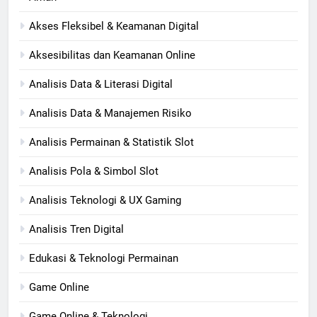
Akses Fleksibel & Keamanan Digital
Aksesibilitas dan Keamanan Online
Analisis Data & Literasi Digital
Analisis Data & Manajemen Risiko
Analisis Permainan & Statistik Slot
Analisis Pola & Simbol Slot
Analisis Teknologi & UX Gaming
Analisis Tren Digital
Edukasi & Teknologi Permainan
Game Online
Game Online & Teknologi