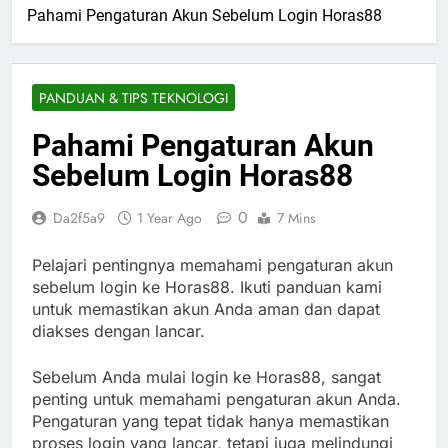
Pahami Pengaturan Akun Sebelum Login Horas88
PANDUAN & TIPS TEKNOLOGI
Pahami Pengaturan Akun
Sebelum Login Horas88
0
Da2f5a9
1 Year Ago
7 Mins
Pelajari pentingnya memahami pengaturan akun
sebelum login ke Horas88. Ikuti panduan kami
untuk memastikan akun Anda aman dan dapat
diakses dengan lancar.
Sebelum Anda mulai login ke Horas88, sangat
penting untuk memahami pengaturan akun Anda.
Pengaturan yang tepat tidak hanya memastikan
proses login yang lancar, tetapi juga melindungi