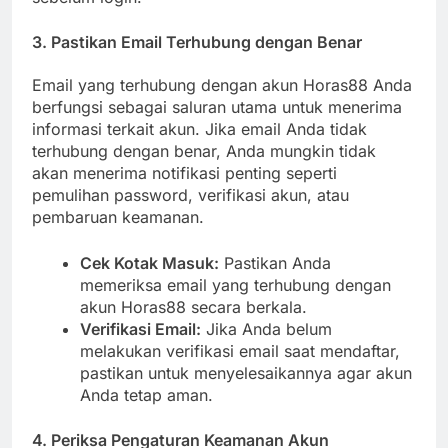
3.
Pastikan Email Terhubung dengan Benar
Email yang terhubung dengan akun Horas88 Anda
berfungsi sebagai saluran utama untuk menerima
informasi terkait akun. Jika email Anda tidak
terhubung dengan benar, Anda mungkin tidak
akan menerima notifikasi penting seperti
pemulihan password, verifikasi akun, atau
pembaruan keamanan.
Cek Kotak Masuk:
Pastikan Anda
memeriksa email yang terhubung dengan
akun Horas88 secara berkala.
Verifikasi Email:
Jika Anda belum
melakukan verifikasi email saat mendaftar,
pastikan untuk menyelesaikannya agar akun
Anda tetap aman.
4.
Periksa Pengaturan Keamanan Akun