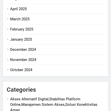
April 2025
March 2025
February 2025
January 2025
December 2024
November 2024
October 2024
Categories
Akses Alternatif Digital,Stabilitas Platform
Online,Manajemen Sistem Akses,Solusi Konektivitas
Aman