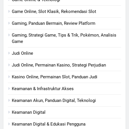
Game Online, Slot Klasik, Rekomendasi Slot
Gaming, Panduan Bermain, Review Platform
Gaming, Strategi Game, Tips & Trik, Pokémon, Analisis
Game
Judi Online
Judi Online, Permainan Kasino, Strategi Perjudian
Kasino Online, Permainan Slot, Panduan Judi
Keamanan & Infrastruktur Akses
Keamanan Akun, Panduan Digital, Teknologi
Keamanan Digital
Keamanan Digital & Edukasi Pengguna