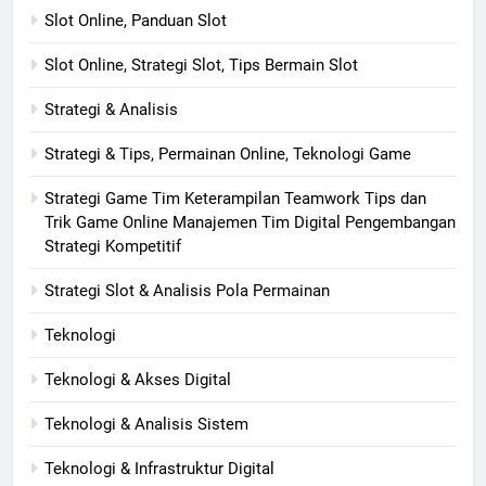
Slot Online, Panduan Slot
Slot Online, Strategi Slot, Tips Bermain Slot
Strategi & Analisis
Strategi & Tips, Permainan Online, Teknologi Game
Strategi Game Tim Keterampilan Teamwork Tips dan
Trik Game Online Manajemen Tim Digital Pengembangan
Strategi Kompetitif
Strategi Slot & Analisis Pola Permainan
Teknologi
Teknologi & Akses Digital
Teknologi & Analisis Sistem
Teknologi & Infrastruktur Digital