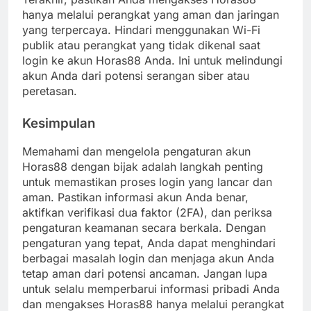
hanya melalui perangkat yang aman dan jaringan
yang terpercaya. Hindari menggunakan Wi-Fi
publik atau perangkat yang tidak dikenal saat
login ke akun Horas88 Anda. Ini untuk melindungi
akun Anda dari potensi serangan siber atau
peretasan.
Kesimpulan
Memahami dan mengelola pengaturan akun
Horas88 dengan bijak adalah langkah penting
untuk memastikan proses login yang lancar dan
aman. Pastikan informasi akun Anda benar,
aktifkan verifikasi dua faktor (2FA), dan periksa
pengaturan keamanan secara berkala. Dengan
pengaturan yang tepat, Anda dapat menghindari
berbagai masalah login dan menjaga akun Anda
tetap aman dari potensi ancaman. Jangan lupa
untuk selalu memperbarui informasi pribadi Anda
dan mengakses Horas88 hanya melalui perangkat