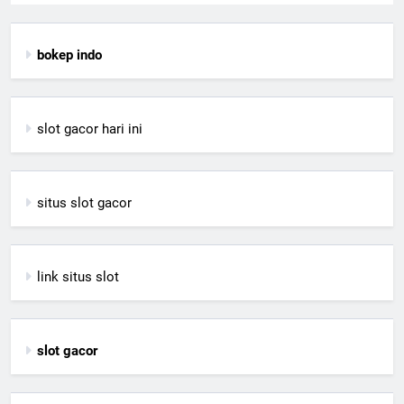
bokep indo
slot gacor hari ini
situs slot gacor
link situs slot
slot gacor