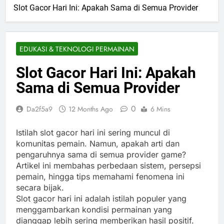
Slot Gacor Hari Ini: Apakah Sama di Semua Provider
EDUKASI & TEKNOLOGI PERMAINAN
Slot Gacor Hari Ini: Apakah
Sama di Semua Provider
0
Da2f5a9
12 Months Ago
6 Mins
Istilah slot gacor hari ini sering muncul di
komunitas pemain. Namun, apakah arti dan
pengaruhnya sama di semua provider game?
Artikel ini membahas perbedaan sistem, persepsi
pemain, hingga tips memahami fenomena ini
secara bijak.
Slot gacor hari ini adalah istilah populer yang
menggambarkan kondisi permainan yang
dianggap lebih sering memberikan hasil positif.