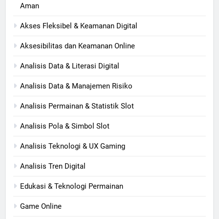
Aman
Akses Fleksibel & Keamanan Digital
Aksesibilitas dan Keamanan Online
Analisis Data & Literasi Digital
Analisis Data & Manajemen Risiko
Analisis Permainan & Statistik Slot
Analisis Pola & Simbol Slot
Analisis Teknologi & UX Gaming
Analisis Tren Digital
Edukasi & Teknologi Permainan
Game Online