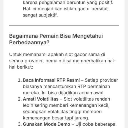
karena pengalaman beruntun yang positif.
Hal ini menjadikan istilah gacor bersifat
sangat subjektif.
Bagaimana Pemain Bisa Mengetahui
Perbedaannya?
Untuk memahami apakah slot gacor sama di
semua provider, pemain bisa memperhatikan hal-
hal berikut:
Baca Informasi RTP Resmi
– Setiap provider
biasanya mencantumkan RTP permainan
mereka. Ini bisa dijadikan acuan awal.
Amati Volatilitas
– Slot volatilitas rendah
lebih sering memberi kemenangan kecil,
sedangkan volatilitas tinggi memberi
kemenangan besar tapi jarang.
Gunakan Mode Demo
– Uji coba beberapa