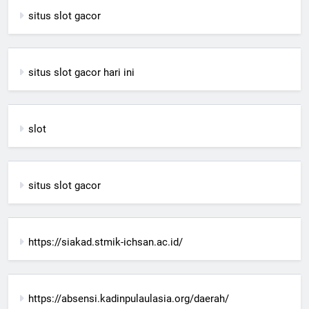
situs slot gacor
situs slot gacor hari ini
slot
situs slot gacor
https://siakad.stmik-ichsan.ac.id/
https://absensi.kadinpulaulasia.org/daerah/