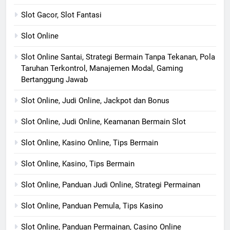
Slot Gacor, Slot Fantasi
Slot Online
Slot Online Santai, Strategi Bermain Tanpa Tekanan, Pola
Taruhan Terkontrol, Manajemen Modal, Gaming
Bertanggung Jawab
Slot Online, Judi Online, Jackpot dan Bonus
Slot Online, Judi Online, Keamanan Bermain Slot
Slot Online, Kasino Online, Tips Bermain
Slot Online, Kasino, Tips Bermain
Slot Online, Panduan Judi Online, Strategi Permainan
Slot Online, Panduan Pemula, Tips Kasino
Slot Online, Panduan Permainan, Casino Online