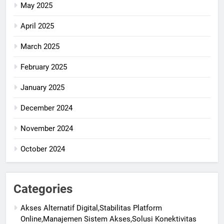
May 2025
April 2025
March 2025
February 2025
January 2025
December 2024
November 2024
October 2024
Categories
Akses Alternatif Digital,Stabilitas Platform
Online,Manajemen Sistem Akses,Solusi Konektivitas