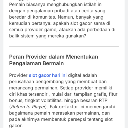
Pemain biasanya menghubungkan istilah ini
dengan pengalaman pribadi atau cerita yang
beredar di komunitas. Namun, banyak yang
kemudian bertanya: apakah slot gacor sama di
semua provider game, ataukah ada perbedaan di
balik sistem yang mereka gunakan?
Peran Provider dalam Menentukan
Pengalaman Bermain
Provider
slot gacor hari ini
digital adalah
perusahaan pengembang yang membuat dan
merancang permainan. Setiap provider memiliki
ciri khas tersendiri, mulai dari tampilan grafis, fitur
bonus, tingkat volatilitas, hingga besaran RTP
(
Return to Player
). Faktor-faktor ini memengaruhi
bagaimana pemain merasakan permainan, dan
pada akhirnya membentuk persepsi tentang slot
gacor.