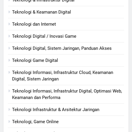
Teknologi & Keamanan Digital
Teknologi dan Internet
Teknologi Digital / Inovasi Game
Teknologi Digital, Sistem Jaringan, Panduan Akses
Teknologi Game Digital
Teknologi Informasi, Infrastruktur Cloud, Keamanan
Digital, Sistem Jaringan
Teknologi Informasi, Infrastruktur Digital, Optimasi Web,
Keamanan dan Performa
Teknologi Infrastruktur & Arsitektur Jaringan
Teknologi, Game Online