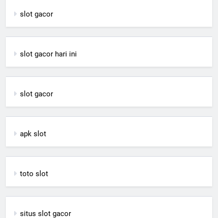
slot gacor
slot gacor hari ini
slot gacor
apk slot
toto slot
situs slot gacor