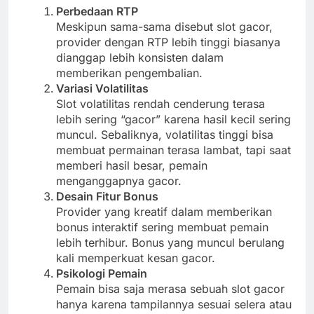
Perbedaan RTP
Meskipun sama-sama disebut slot gacor,
provider dengan RTP lebih tinggi biasanya
dianggap lebih konsisten dalam
memberikan pengembalian.
Variasi Volatilitas
Slot volatilitas rendah cenderung terasa
lebih sering “gacor” karena hasil kecil sering
muncul. Sebaliknya, volatilitas tinggi bisa
membuat permainan terasa lambat, tapi saat
memberi hasil besar, pemain
menganggapnya gacor.
Desain Fitur Bonus
Provider yang kreatif dalam memberikan
bonus interaktif sering membuat pemain
lebih terhibur. Bonus yang muncul berulang
kali memperkuat kesan gacor.
Psikologi Pemain
Pemain bisa saja merasa sebuah slot gacor
hanya karena tampilannya sesuai selera atau