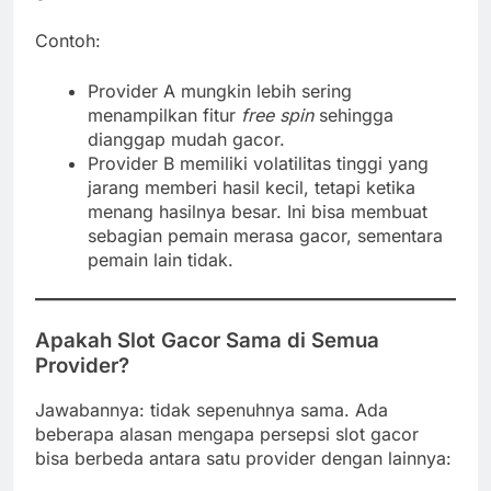
Contoh:
Provider A mungkin lebih sering
menampilkan fitur
free spin
sehingga
dianggap mudah gacor.
Provider B memiliki volatilitas tinggi yang
jarang memberi hasil kecil, tetapi ketika
menang hasilnya besar. Ini bisa membuat
sebagian pemain merasa gacor, sementara
pemain lain tidak.
Apakah Slot Gacor Sama di Semua
Provider?
Jawabannya: tidak sepenuhnya sama. Ada
beberapa alasan mengapa persepsi slot gacor
bisa berbeda antara satu provider dengan lainnya: