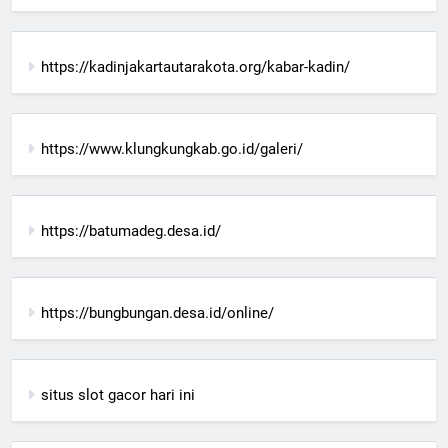
https://kadinjakartautarakota.org/kabar-kadin/
https://www.klungkungkab.go.id/galeri/
https://batumadeg.desa.id/
https://bungbungan.desa.id/online/
situs slot gacor hari ini