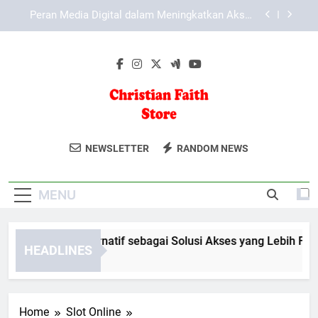
Skip
Login Tiara4D dan Cara Mengatasi Kendala Akses
to
Akun Pengguna
content
Sistem Monitoring Performa pada Lebah4D:
Strategi Menjaga Stabilitas dan Keandalan
Platform
LAE138 Link Alternatif sebagai Solusi Akses yang
Lebih Fleksibel dan Aman
Peran Media Digital dalam Meningkatkan Akses
Informasi Global
Christian Faith
Temukan Berbagai Produk Inspiratif
Login Tiara4D dan Cara Mengatasi Kendala Akses
NEWSLETTER
RANDOM NEWS
Akun Pengguna
Store
Yang Mendukung Iman Kristen Anda Di
Sistem Monitoring Performa pada Lebah4D:
Christian Faith Store.
Strategi Menjaga Stabilitas dan Keandalan
MENU
Platform
AE138 Link Alternatif sebagai Solusi Akses yang Lebih Fleksi
HEADLINES
Months Ago
Home
Slot Online