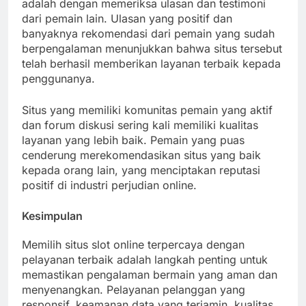
adalah dengan memeriksa ulasan dan testimoni
dari pemain lain. Ulasan yang positif dan
banyaknya rekomendasi dari pemain yang sudah
berpengalaman menunjukkan bahwa situs tersebut
telah berhasil memberikan layanan terbaik kepada
penggunanya.
Situs yang memiliki komunitas pemain yang aktif
dan forum diskusi sering kali memiliki kualitas
layanan yang lebih baik. Pemain yang puas
cenderung merekomendasikan situs yang baik
kepada orang lain, yang menciptakan reputasi
positif di industri perjudian online.
Kesimpulan
Memilih situs slot online terpercaya dengan
pelayanan terbaik adalah langkah penting untuk
memastikan pengalaman bermain yang aman dan
menyenangkan. Pelayanan pelanggan yang
responsif, keamanan data yang terjamin, kualitas