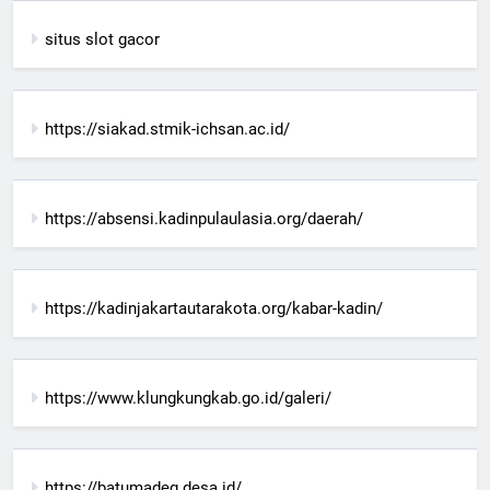
situs slot gacor
https://siakad.stmik-ichsan.ac.id/
https://absensi.kadinpulaulasia.org/daerah/
https://kadinjakartautarakota.org/kabar-kadin/
https://www.klungkungkab.go.id/galeri/
https://batumadeg.desa.id/