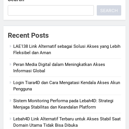
SEARCH
Recent Posts
LAE138 Link Alternatif sebagai Solusi Akses yang Lebih
Fleksibel dan Aman
Peran Media Digital dalam Meningkatkan Akses
Informasi Global
Login Tiara4D dan Cara Mengatasi Kendala Akses Akun
Pengguna
Sistem Monitoring Performa pada Lebah4D: Strategi
Menjaga Stabilitas dan Keandalan Platform
Lebah4D Link Alternatif Terbaru untuk Akses Stabil Saat
Domain Utama Tidak Bisa Dibuka