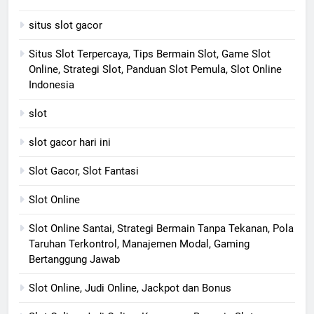
situs slot gacor
Situs Slot Terpercaya, Tips Bermain Slot, Game Slot
Online, Strategi Slot, Panduan Slot Pemula, Slot Online
Indonesia
slot
slot gacor hari ini
Slot Gacor, Slot Fantasi
Slot Online
Slot Online Santai, Strategi Bermain Tanpa Tekanan, Pola
Taruhan Terkontrol, Manajemen Modal, Gaming
Bertanggung Jawab
Slot Online, Judi Online, Jackpot dan Bonus