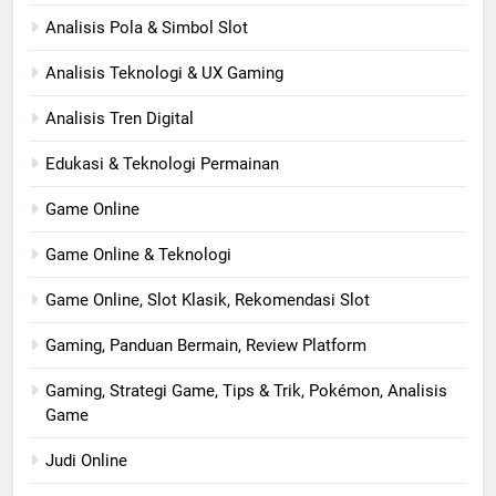
Analisis Pola & Simbol Slot
Analisis Teknologi & UX Gaming
Analisis Tren Digital
Edukasi & Teknologi Permainan
Game Online
Game Online & Teknologi
Game Online, Slot Klasik, Rekomendasi Slot
Gaming, Panduan Bermain, Review Platform
Gaming, Strategi Game, Tips & Trik, Pokémon, Analisis
Game
Judi Online