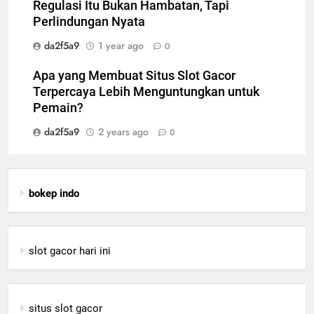
Regulasi Itu Bukan Hambatan, Tapi
Perlindungan Nyata
da2f5a9
1 year ago
0
Apa yang Membuat Situs Slot Gacor
Terpercaya Lebih Menguntungkan untuk
Pemain?
da2f5a9
2 years ago
0
bokep indo
slot gacor hari ini
situs slot gacor