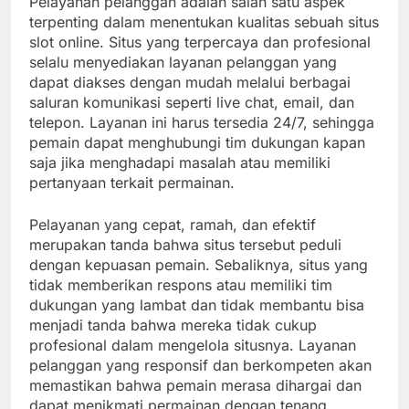
Pelayanan pelanggan adalah salah satu aspek
terpenting dalam menentukan kualitas sebuah situs
slot online. Situs yang terpercaya dan profesional
selalu menyediakan layanan pelanggan yang
dapat diakses dengan mudah melalui berbagai
saluran komunikasi seperti live chat, email, dan
telepon. Layanan ini harus tersedia 24/7, sehingga
pemain dapat menghubungi tim dukungan kapan
saja jika menghadapi masalah atau memiliki
pertanyaan terkait permainan.
Pelayanan yang cepat, ramah, dan efektif
merupakan tanda bahwa situs tersebut peduli
dengan kepuasan pemain. Sebaliknya, situs yang
tidak memberikan respons atau memiliki tim
dukungan yang lambat dan tidak membantu bisa
menjadi tanda bahwa mereka tidak cukup
profesional dalam mengelola situsnya. Layanan
pelanggan yang responsif dan berkompeten akan
memastikan bahwa pemain merasa dihargai dan
dapat menikmati permainan dengan tenang.