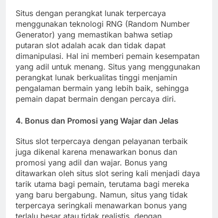
Situs dengan perangkat lunak terpercaya
menggunakan teknologi RNG (Random Number
Generator) yang memastikan bahwa setiap
putaran slot adalah acak dan tidak dapat
dimanipulasi. Hal ini memberi pemain kesempatan
yang adil untuk menang. Situs yang menggunakan
perangkat lunak berkualitas tinggi menjamin
pengalaman bermain yang lebih baik, sehingga
pemain dapat bermain dengan percaya diri.
4.
Bonus dan Promosi yang Wajar dan Jelas
Situs slot terpercaya dengan pelayanan terbaik
juga dikenal karena menawarkan bonus dan
promosi yang adil dan wajar. Bonus yang
ditawarkan oleh situs slot sering kali menjadi daya
tarik utama bagi pemain, terutama bagi mereka
yang baru bergabung. Namun, situs yang tidak
terpercaya seringkali menawarkan bonus yang
terlalu besar atau tidak realistis, dengan