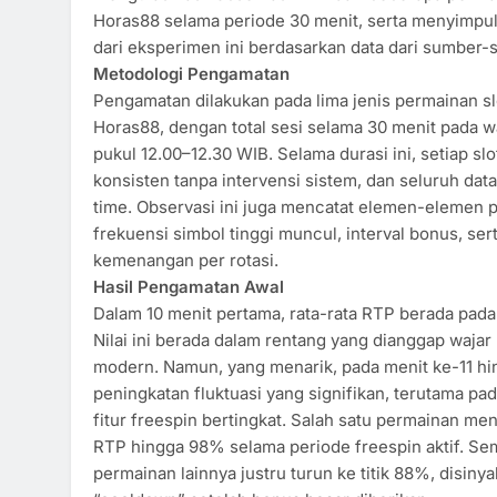
Horas88 selama periode 30 menit, serta menyimpu
dari eksperimen ini berdasarkan data dari sumber-
Metodologi Pengamatan
Pengamatan dilakukan pada lima jenis permainan sl
Horas88, dengan total sesi selama 30 menit pada wa
pukul 12.00–12.30 WIB. Selama durasi ini, setiap slo
konsisten tanpa intervensi sistem, dan seluruh data
time. Observasi ini juga mencatat elemen-elemen 
frekuensi simbol tinggi muncul, interval bonus, serta
kemenangan per rotasi.
Hasil Pengamatan Awal
Dalam 10 menit pertama, rata-rata RTP berada pad
Nilai ini berada dalam rentang yang dianggap wajar u
modern. Namun, yang menarik, pada menit ke-11 hin
peningkatan fluktuasi yang signifikan, terutama p
fitur freespin bertingkat. Salah satu permainan me
RTP hingga 98% selama periode freespin aktif. Sem
permainan lainnya justru turun ke titik 88%, disinya