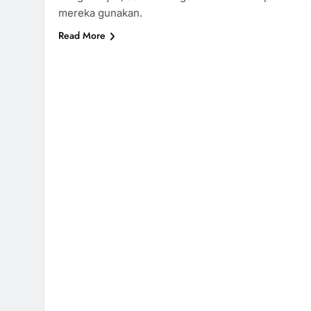
mereka gunakan.
Read More