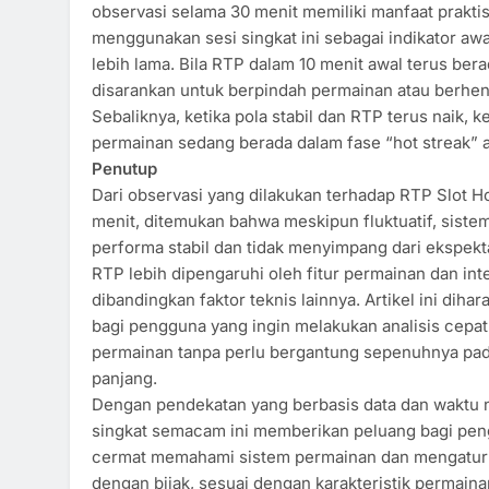
observasi selama 30 menit memiliki manfaat prakti
menggunakan sesi singkat ini sebagai indikator aw
lebih lama. Bila RTP dalam 10 menit awal terus ber
disarankan untuk berpindah permainan atau berhent
Sebaliknya, ketika pola stabil dan RTP terus naik,
permainan sedang berada dalam fase “hot streak” at
Penutup
Dari observasi yang dilakukan terhadap RTP Slot 
menit, ditemukan bahwa meskipun fluktuatif, sist
performa stabil dan tidak menyimpang dari ekspekta
RTP lebih dipengaruhi oleh fitur permainan dan int
dibandingkan faktor teknis lainnya. Artikel ini dih
bagi pengguna yang ingin melakukan analisis cepa
permainan tanpa perlu bergantung sepenuhnya pad
panjang.
Dengan pendekatan yang berbasis data dan waktu n
singkat semacam ini memberikan peluang bagi pen
cermat memahami sistem permainan dan mengatur 
dengan bijak, sesuai dengan karakteristik permain