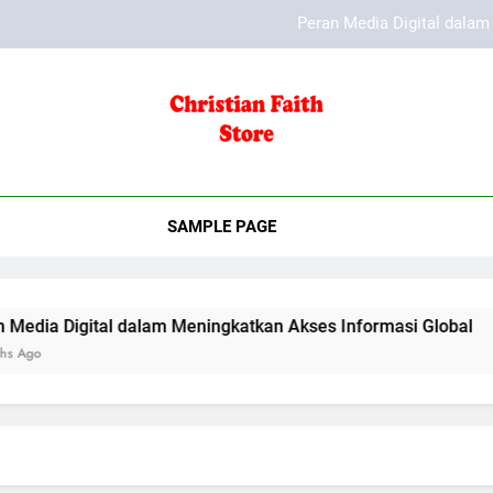
Peran Media Digital dalam
Login Tiara4D dan Cara Me
Sistem Monitoring Performa pada Lebah4D: Strategi Menj
istian Faith Store
LAE138 Link Alternatif sebagai Solus
rbagai Produk Inspiratif Yang Mendukung Iman Kristen Anda Di
Peran Media Digital dalam
SAMPLE PAGE
Login Tiara4D dan Cara Me
Sistem Monitoring Performa pada Lebah4D: Strategi Menj
tal dalam Meningkatkan Akses Informasi Global
Login T
5 Months