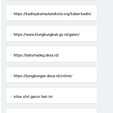
https://kadinjakartautarakota.org/kabar-kadin/
https://www.klungkungkab.go.id/galeri/
https://batumadeg.desa.id/
https://bungbungan.desa.id/online/
situs slot gacor hari ini