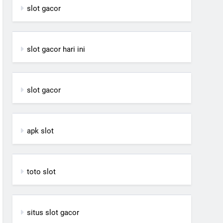
slot gacor
slot gacor hari ini
slot gacor
apk slot
toto slot
situs slot gacor