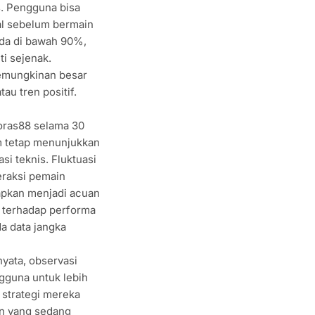
s. Pengguna bisa
al sebelum bermain
ada di bawah 90%,
i sejenak.
 kemungkinan besar
au tren positif.
Horas88 selama 30
em tetap menunjukkan
si teknis. Fluktuasi
eraksi pemain
arapkan menjadi acuan
t terhadap performa
a data jangka
yata, observasi
gguna untuk lebih
strategi mereka
an yang sedang