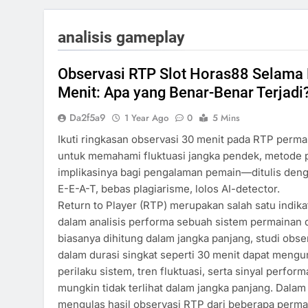
analisis gameplay
Observasi RTP Slot Horas88 Selama 
Menit: Apa yang Benar-Benar Terjadi
Da2f5a9
1 Year Ago
0
5 Mins
Ikuti ringkasan observasi 30 menit pada RTP perm
untuk memahami fluktuasi jangka pendek, metode 
implikasinya bagi pengalaman pemain—ditulis den
E-E-A-T, bebas plagiarisme, lolos AI-detector.
Return to Player (RTP) merupakan salah satu indika
dalam analisis performa sebuah sistem permainan d
biasanya dihitung dalam jangka panjang, studi obs
dalam durasi singkat seperti 30 menit dapat meng
perilaku sistem, tren fluktuasi, serta sinyal perform
mungkin tidak terlihat dalam jangka panjang. Dalam ar
mengulas hasil observasi RTP dari beberapa permai