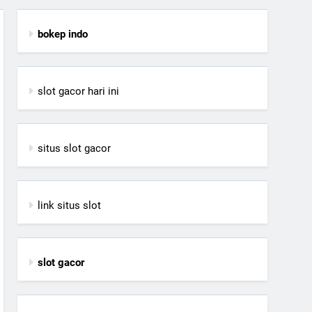
bokep indo
slot gacor hari ini
situs slot gacor
link situs slot
slot gacor