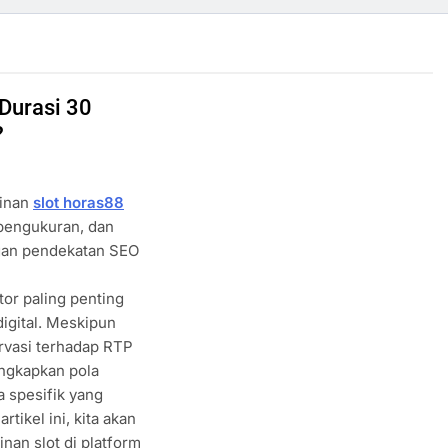
Durasi 30
?
ainan
slot horas88
pengukuran, dan
gan pendekatan SEO
tor paling penting
igital. Meskipun
ervasi terhadap RTP
ungkapkan pola
a spesifik yang
tikel ini, kita akan
nan slot di platform