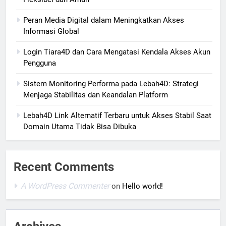
Peran Media Digital dalam Meningkatkan Akses
Informasi Global
Login Tiara4D dan Cara Mengatasi Kendala Akses Akun
Pengguna
Sistem Monitoring Performa pada Lebah4D: Strategi
Menjaga Stabilitas dan Keandalan Platform
Lebah4D Link Alternatif Terbaru untuk Akses Stabil Saat
Domain Utama Tidak Bisa Dibuka
Recent Comments
A WordPress Commenter
on
Hello world!