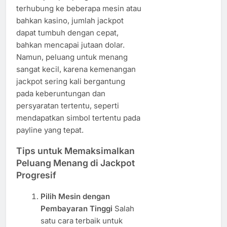
terhubung ke beberapa mesin atau
bahkan kasino, jumlah jackpot
dapat tumbuh dengan cepat,
bahkan mencapai jutaan dolar.
Namun, peluang untuk menang
sangat kecil, karena kemenangan
jackpot sering kali bergantung
pada keberuntungan dan
persyaratan tertentu, seperti
mendapatkan simbol tertentu pada
payline yang tepat.
Tips untuk Memaksimalkan
Peluang Menang di Jackpot
Progresif
Pilih Mesin dengan
Pembayaran Tinggi
Salah
satu cara terbaik untuk