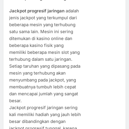
Jackpot progresif jaringan
adalah
jenis jackpot yang terkumpul dari
beberapa mesin yang terhubung
satu sama lain. Mesin ini sering
ditemukan di kasino online dan
beberapa kasino fisik yang
memiliki beberapa mesin slot yang
terhubung dalam satu jaringan.
Setiap taruhan yang dipasang pada
mesin yang terhubung akan
menyumbang pada jackpot, yang
membuatnya tumbuh lebih cepat
dan mencapai jumlah yang sangat
besar.
Jackpot progresif jaringan sering
kali memiliki hadiah yang jauh lebih
besar dibandingkan dengan
jackpot progresif tunggal, karena