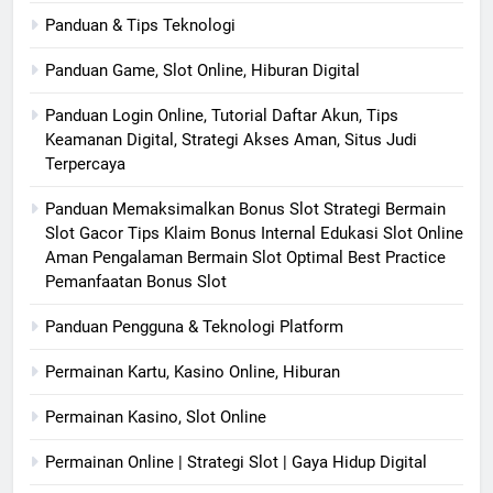
Panduan & Tips Teknologi
Panduan Game, Slot Online, Hiburan Digital
Panduan Login Online, Tutorial Daftar Akun, Tips
Keamanan Digital, Strategi Akses Aman, Situs Judi
Terpercaya
Panduan Memaksimalkan Bonus Slot Strategi Bermain
Slot Gacor Tips Klaim Bonus Internal Edukasi Slot Online
Aman Pengalaman Bermain Slot Optimal Best Practice
Pemanfaatan Bonus Slot
Panduan Pengguna & Teknologi Platform
Permainan Kartu, Kasino Online, Hiburan
Permainan Kasino, Slot Online
Permainan Online | Strategi Slot | Gaya Hidup Digital