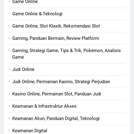
Game Online
Game Online & Teknologi
Game Online, Slot Klasik, Rekomendasi Slot
Gaming, Panduan Bermain, Review Platform
Gaming, Strategi Game, Tips & Trik, Pokémon, Analisis
Game
Judi Online
Judi Online, Permainan Kasino, Strategi Perjudian
Kasino Online, Permainan Slot, Panduan Judi
Keamanan & Infrastruktur Akses
Keamanan Akun, Panduan Digital, Teknologi
Keamanan Digital