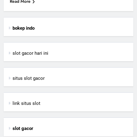
Read More
bokep indo
slot gacor hari ini
situs slot gacor
link situs slot
slot gacor