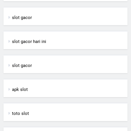
slot gacor
slot gacor hari ini
slot gacor
apk slot
toto slot