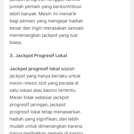
jumlah pemain yang berkontribusi
lebih banyak. Mesin ini menarik
bagi pemain yang mengejar hadiah
besar dan ingin merasakan sensasi
memenangkan jackpot yang luar
biasa.
3.
Jackpot Progresif Lokal
Jackpot progresif lokal
adalah
jackpot yang hanya berlaku untuk
mesin-mesin slot yang berada di
satu lokasi atau kasino tertentu.
Meski tidak sebesar jackpot
progresif jaringan, jackpot
progresif lokal tetap menawarkan
hadiah yang signifikan, dan lebih
mudah untuk dimenangkan karena
hanya melibatkan pemain di kasino