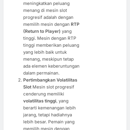
meningkatkan peluang
menang di mesin slot
progresif adalah dengan
memilih mesin dengan
RTP
(Return to Player)
yang
tinggi. Mesin dengan RTP
tinggi memberikan peluang
yang lebih baik untuk
menang, meskipun tetap
ada elemen keberuntungan
dalam permainan.
Pertimbangkan Volatilitas
Slot
Mesin slot progresif
cenderung memiliki
volatilitas tinggi
, yang
berarti kemenangan lebih
jarang, tetapi hadiahnya
lebih besar. Pemain yang
memilih mesin dengan