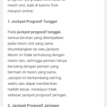
mesin slot, baik di kasino fisik
maupun online:
1.
Jackpot Progresif Tunggal
Pada
jackpot progresif tunggal
,
semua taruhan yang ditempatkan
pada mesin slot yang sama
disumbangkan ke satu jackpot.
Mesin ini tidak terhubung dengan
mesin lain, sehingga pemain hanya
bersaing dengan pemain yang
bermain di mesin yang sama.
Jackpot ini berkembang seiring
waktu dan dapat memberikan
hadiah besar, meskipun tidak
sebesar jackpot progresif jaringan.
2.
Jackpot Progresif Jaringan