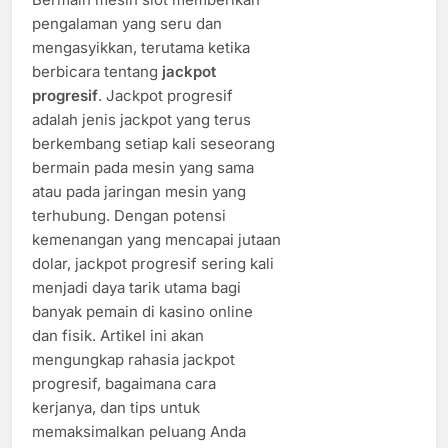
pengalaman yang seru dan
mengasyikkan, terutama ketika
berbicara tentang
jackpot
progresif
. Jackpot progresif
adalah jenis jackpot yang terus
berkembang setiap kali seseorang
bermain pada mesin yang sama
atau pada jaringan mesin yang
terhubung. Dengan potensi
kemenangan yang mencapai jutaan
dolar, jackpot progresif sering kali
menjadi daya tarik utama bagi
banyak pemain di kasino online
dan fisik. Artikel ini akan
mengungkap rahasia jackpot
progresif, bagaimana cara
kerjanya, dan tips untuk
memaksimalkan peluang Anda