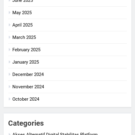
June 2025
May 2025
April 2025
March 2025
February 2025
January 2025
December 2024
November 2024
October 2024
Categories
Akses Alternatif Digital,Stabilitas Platform