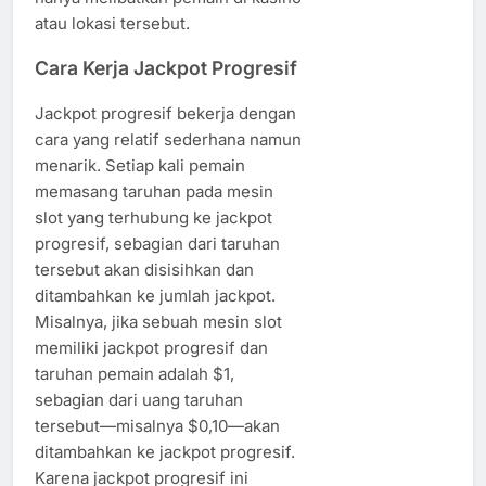
atau lokasi tersebut.
Cara Kerja Jackpot Progresif
Jackpot progresif bekerja dengan
cara yang relatif sederhana namun
menarik. Setiap kali pemain
memasang taruhan pada mesin
slot yang terhubung ke jackpot
progresif, sebagian dari taruhan
tersebut akan disisihkan dan
ditambahkan ke jumlah jackpot.
Misalnya, jika sebuah mesin slot
memiliki jackpot progresif dan
taruhan pemain adalah $1,
sebagian dari uang taruhan
tersebut—misalnya $0,10—akan
ditambahkan ke jackpot progresif.
Karena jackpot progresif ini