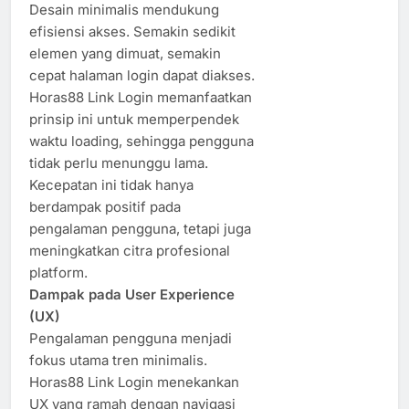
Desain minimalis mendukung
efisiensi akses. Semakin sedikit
elemen yang dimuat, semakin
cepat halaman login dapat diakses.
Horas88 Link Login memanfaatkan
prinsip ini untuk memperpendek
waktu loading, sehingga pengguna
tidak perlu menunggu lama.
Kecepatan ini tidak hanya
berdampak positif pada
pengalaman pengguna, tetapi juga
meningkatkan citra profesional
platform.
Dampak pada User Experience
(UX)
Pengalaman pengguna menjadi
fokus utama tren minimalis.
Horas88 Link Login menekankan
UX yang ramah dengan navigasi