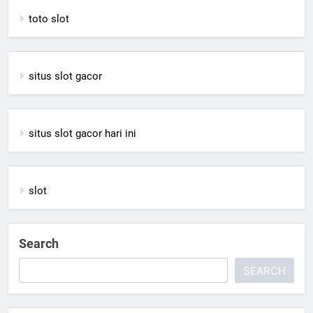
toto slot
situs slot gacor
situs slot gacor hari ini
slot
Search
SEARCH