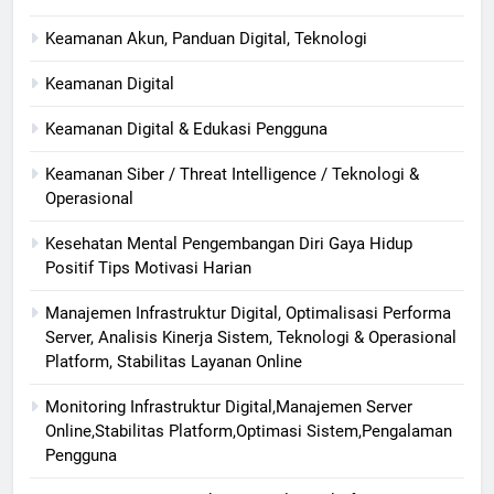
Keamanan Akun, Panduan Digital, Teknologi
Keamanan Digital
Keamanan Digital & Edukasi Pengguna
Keamanan Siber / Threat Intelligence / Teknologi &
Operasional
Kesehatan Mental Pengembangan Diri Gaya Hidup
Positif Tips Motivasi Harian
Manajemen Infrastruktur Digital, Optimalisasi Performa
Server, Analisis Kinerja Sistem, Teknologi & Operasional
Platform, Stabilitas Layanan Online
Monitoring Infrastruktur Digital,Manajemen Server
Online,Stabilitas Platform,Optimasi Sistem,Pengalaman
Pengguna