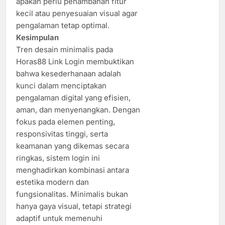
apakah perlu penambahan fitur
kecil atau penyesuaian visual agar
pengalaman tetap optimal.
Kesimpulan
Tren desain minimalis pada
Horas88 Link Login membuktikan
bahwa kesederhanaan adalah
kunci dalam menciptakan
pengalaman digital yang efisien,
aman, dan menyenangkan. Dengan
fokus pada elemen penting,
responsivitas tinggi, serta
keamanan yang dikemas secara
ringkas, sistem login ini
menghadirkan kombinasi antara
estetika modern dan
fungsionalitas. Minimalis bukan
hanya gaya visual, tetapi strategi
adaptif untuk memenuhi