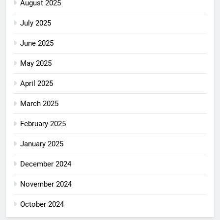
August 2025
July 2025
June 2025
May 2025
April 2025
March 2025
February 2025
January 2025
December 2024
November 2024
October 2024