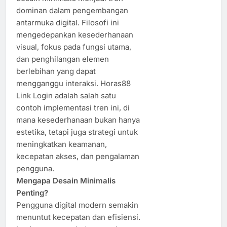
dominan dalam pengembangan
antarmuka digital. Filosofi ini
mengedepankan kesederhanaan
visual, fokus pada fungsi utama,
dan penghilangan elemen
berlebihan yang dapat
mengganggu interaksi. Horas88
Link Login adalah salah satu
contoh implementasi tren ini, di
mana kesederhanaan bukan hanya
estetika, tetapi juga strategi untuk
meningkatkan keamanan,
kecepatan akses, dan pengalaman
pengguna.
Mengapa Desain Minimalis
Penting?
Pengguna digital modern semakin
menuntut kecepatan dan efisiensi.