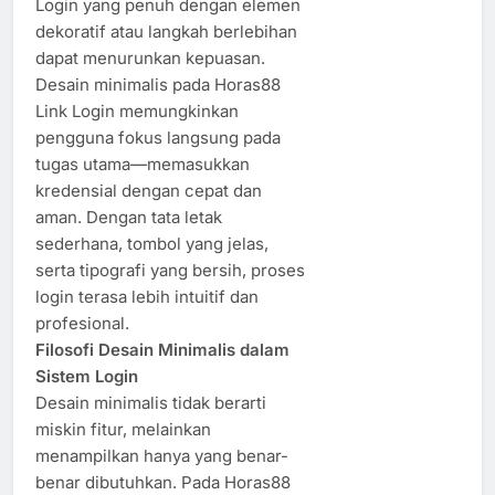
Login yang penuh dengan elemen
dekoratif atau langkah berlebihan
dapat menurunkan kepuasan.
Desain minimalis pada Horas88
Link Login memungkinkan
pengguna fokus langsung pada
tugas utama—memasukkan
kredensial dengan cepat dan
aman. Dengan tata letak
sederhana, tombol yang jelas,
serta tipografi yang bersih, proses
login terasa lebih intuitif dan
profesional.
Filosofi Desain Minimalis dalam
Sistem Login
Desain minimalis tidak berarti
miskin fitur, melainkan
menampilkan hanya yang benar-
benar dibutuhkan. Pada Horas88