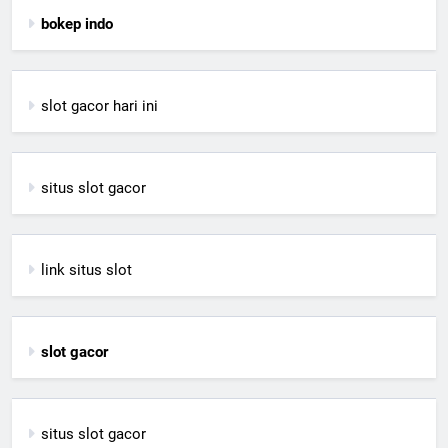
bokep indo
slot gacor hari ini
situs slot gacor
link situs slot
slot gacor
situs slot gacor