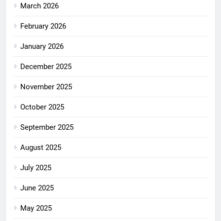
March 2026
February 2026
January 2026
December 2025
November 2025
October 2025
September 2025
August 2025
July 2025
June 2025
May 2025