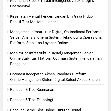
Keamanan Siber / Threat Intelligence / Teknologi &
Operasional
Kesehatan Mental Pengembangan Diri Gaya Hidup
Positif Tips Motivasi Harian
Manajemen Infrastruktur Digital, Optimalisasi Performa
Server, Analisis Kinerja Sistem, Teknologi & Operasional
Platform, Stabilitas Layanan Online
Monitoring Infrastruktur Digital,Manajemen Server
Online,Stabilitas Platform,Optimasi Sistem,Pengalaman
Pengguna
Optimasi Kecepatan Akses,Stabilitas Platform
Online,Manajemen Sistem Digital,Solusi Akses Efisien
Panduan & Tips Keamanan
Panduan & Tips Teknologi
Panduan Game, Slot Online, Hiburan Digital