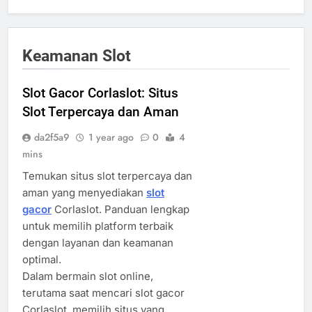
Keamanan Slot
Slot Gacor Corlaslot: Situs
Slot Terpercaya dan Aman
da2f5a9
1 year ago
0
4
mins
Temukan situs slot terpercaya dan
aman yang menyediakan
slot
gacor
Corlaslot. Panduan lengkap
untuk memilih platform terbaik
dengan layanan dan keamanan
optimal.
Dalam bermain slot online,
terutama saat mencari slot gacor
Corlaslot, memilih situs yang