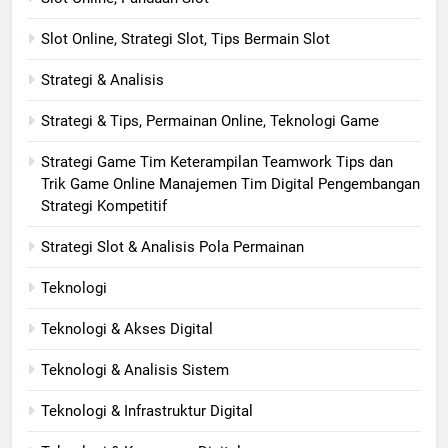
Slot Online, Strategi Slot, Tips Bermain Slot
Strategi & Analisis
Strategi & Tips, Permainan Online, Teknologi Game
Strategi Game Tim Keterampilan Teamwork Tips dan
Trik Game Online Manajemen Tim Digital Pengembangan
Strategi Kompetitif
Strategi Slot & Analisis Pola Permainan
Teknologi
Teknologi & Akses Digital
Teknologi & Analisis Sistem
Teknologi & Infrastruktur Digital