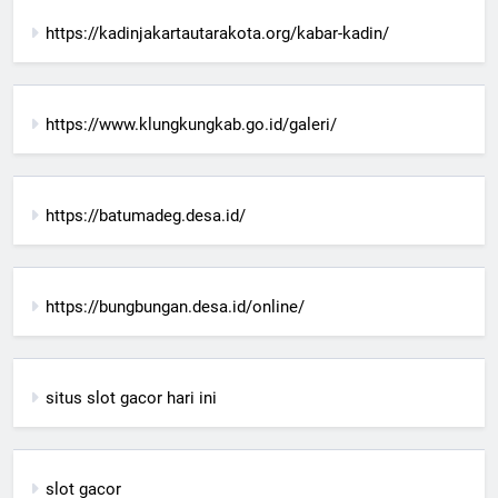
https://kadinjakartautarakota.org/kabar-kadin/
https://www.klungkungkab.go.id/galeri/
https://batumadeg.desa.id/
https://bungbungan.desa.id/online/
situs slot gacor hari ini
slot gacor