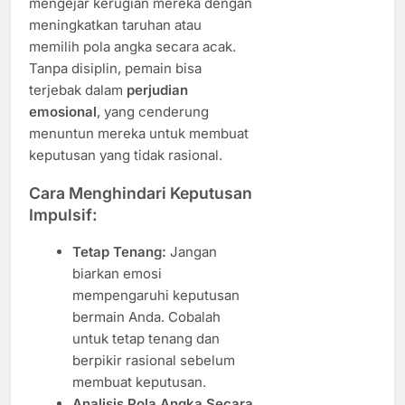
mengejar kerugian mereka dengan
meningkatkan taruhan atau
memilih pola angka secara acak.
Tanpa disiplin, pemain bisa
terjebak dalam
perjudian
emosional
, yang cenderung
menuntun mereka untuk membuat
keputusan yang tidak rasional.
Cara Menghindari Keputusan
Impulsif:
Tetap Tenang:
Jangan
biarkan emosi
mempengaruhi keputusan
bermain Anda. Cobalah
untuk tetap tenang dan
berpikir rasional sebelum
membuat keputusan.
Analisis Pola Angka Secara