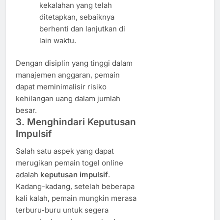
kekalahan yang telah
ditetapkan, sebaiknya
berhenti dan lanjutkan di
lain waktu.
Dengan disiplin yang tinggi dalam
manajemen anggaran, pemain
dapat meminimalisir risiko
kehilangan uang dalam jumlah
besar.
3. Menghindari Keputusan
Impulsif
Salah satu aspek yang dapat
merugikan pemain togel online
adalah
keputusan impulsif
.
Kadang-kadang, setelah beberapa
kali kalah, pemain mungkin merasa
terburu-buru untuk segera