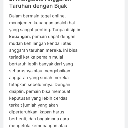
Taruhan dengan Bijak
Dalam bermain togel online,
manajemen keuangan adalah hal
yang sangat penting. Tanpa
disiplin
keuangan
, pemain dapat dengan
mudah kehilangan kendali atas
anggaran taruhan mereka. Ini bisa
terjadi ketika pemain mulai
bertaruh lebih banyak dari yang
seharusnya atau mengabaikan
anggaran yang sudah mereka
tetapkan sebelumnya. Dengan
disiplin, pemain bisa membuat
keputusan yang lebih cerdas
terkait jumlah yang akan
dipertaruhkan, kapan harus
berhenti, dan bagaimana cara
mengelola kemenangan atau