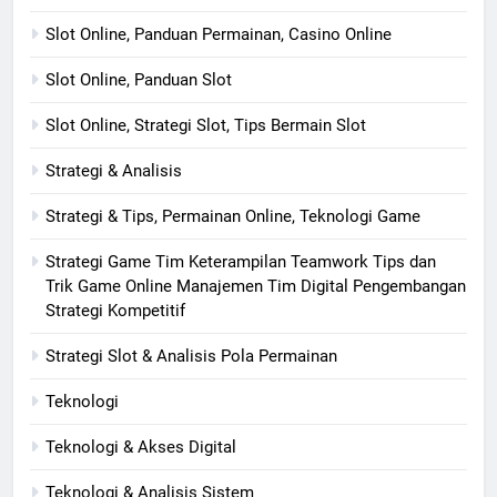
Slot Online, Panduan Permainan, Casino Online
Slot Online, Panduan Slot
Slot Online, Strategi Slot, Tips Bermain Slot
Strategi & Analisis
Strategi & Tips, Permainan Online, Teknologi Game
Strategi Game Tim Keterampilan Teamwork Tips dan
Trik Game Online Manajemen Tim Digital Pengembangan
Strategi Kompetitif
Strategi Slot & Analisis Pola Permainan
Teknologi
Teknologi & Akses Digital
Teknologi & Analisis Sistem