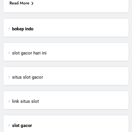
Read More
bokep indo
slot gacor hari ini
situs slot gacor
link situs slot
slot gacor