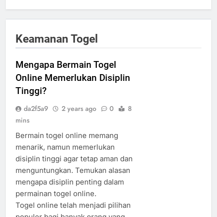
Keamanan Togel
Mengapa Bermain Togel
Online Memerlukan Disiplin
Tinggi?
da2f5a9
2 years ago
0
8
mins
Bermain togel online memang
menarik, namun memerlukan
disiplin tinggi agar tetap aman dan
menguntungkan. Temukan alasan
mengapa disiplin penting dalam
permainan togel online.
Togel online telah menjadi pilihan
populer bagi banyak orang yang