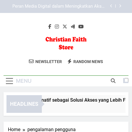
Skip
Login Tiara4D dan Cara Mengatasi Kendala Akses
to
Akun Pengguna
content
Sistem Monitoring Performa pada Lebah4D:
Strategi Menjaga Stabilitas dan Keandalan
Platform
LAE138 Link Alternatif sebagai Solusi Akses yang
Lebih Fleksibel dan Aman
Peran Media Digital dalam Meningkatkan Akses
Informasi Global
Christian Faith
Temukan Berbagai Produk Inspiratif
Login Tiara4D dan Cara Mengatasi Kendala Akses
NEWSLETTER
RANDOM NEWS
Akun Pengguna
Store
Yang Mendukung Iman Kristen Anda Di
Sistem Monitoring Performa pada Lebah4D:
Christian Faith Store.
Strategi Menjaga Stabilitas dan Keandalan
MENU
Platform
E138 Link Alternatif sebagai Solusi Akses yang Lebih Fleksib
HEADLINES
Months Ago
Home
pengalaman pengguna