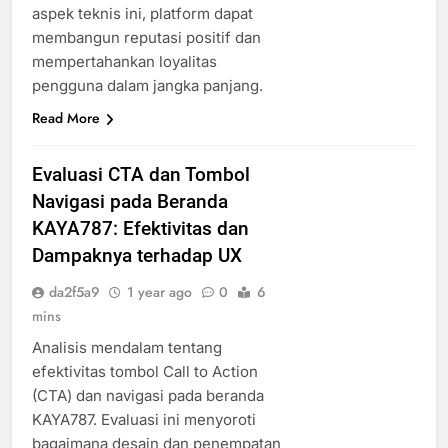
aspek teknis ini, platform dapat
membangun reputasi positif dan
mempertahankan loyalitas
pengguna dalam jangka panjang.
Read More
Evaluasi CTA dan Tombol
Navigasi pada Beranda
KAYA787: Efektivitas dan
Dampaknya terhadap UX
da2f5a9
1 year ago
0
6
mins
Analisis mendalam tentang
efektivitas tombol Call to Action
(CTA) dan navigasi pada beranda
KAYA787. Evaluasi ini menyoroti
bagaimana desain dan penempatan