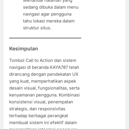
Menandai halaman yang
sedang dibuka dalam menu
navigasi agar pengguna
tahu lokasi mereka dalam
struktur situs.
Kesimpulan
Tombol Call to Action dan sistem
navigasi di beranda KAYA787 telah
dirancang dengan pendekatan UX
yang kuat, memperhatikan aspek
desain visual, fungsionalitas, serta
kenyamanan pengguna. Kombinasi
konsistensi visual, penempatan
strategis, dan responsivitas
terhadap berbagai perangkat
membuat sistem ini efektif dalam