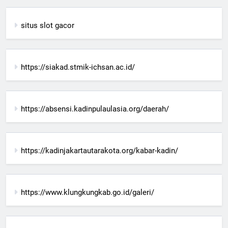
situs slot gacor
https://siakad.stmik-ichsan.ac.id/
https://absensi.kadinpulaulasia.org/daerah/
https://kadinjakartautarakota.org/kabar-kadin/
https://www.klungkungkab.go.id/galeri/