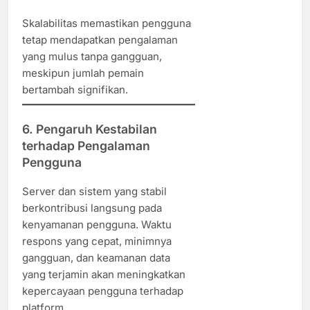
Skalabilitas memastikan pengguna
tetap mendapatkan pengalaman
yang mulus tanpa gangguan,
meskipun jumlah pemain
bertambah signifikan.
6. Pengaruh Kestabilan
terhadap Pengalaman
Pengguna
Server dan sistem yang stabil
berkontribusi langsung pada
kenyamanan pengguna. Waktu
respons yang cepat, minimnya
gangguan, dan keamanan data
yang terjamin akan meningkatkan
kepercayaan pengguna terhadap
platform.