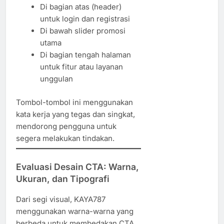
Di bagian atas (header)
untuk login dan registrasi
Di bawah slider promosi
utama
Di bagian tengah halaman
untuk fitur atau layanan
unggulan
Tombol-tombol ini menggunakan
kata kerja yang tegas dan singkat,
mendorong pengguna untuk
segera melakukan tindakan.
Evaluasi Desain CTA: Warna,
Ukuran, dan Tipografi
Dari segi visual, KAYA787
menggunakan warna-warna yang
berbeda untuk membedakan CTA