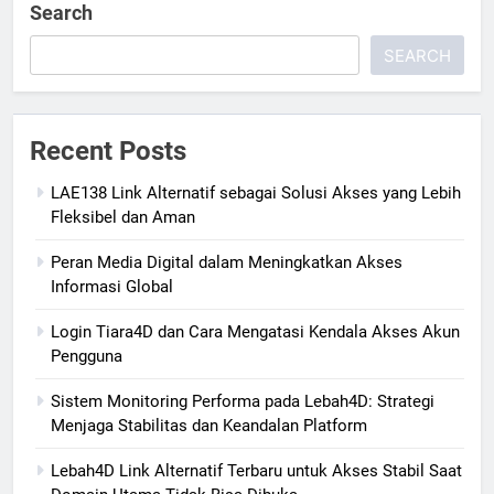
Search
SEARCH
Recent Posts
LAE138 Link Alternatif sebagai Solusi Akses yang Lebih
Fleksibel dan Aman
Peran Media Digital dalam Meningkatkan Akses
Informasi Global
Login Tiara4D dan Cara Mengatasi Kendala Akses Akun
Pengguna
Sistem Monitoring Performa pada Lebah4D: Strategi
Menjaga Stabilitas dan Keandalan Platform
Lebah4D Link Alternatif Terbaru untuk Akses Stabil Saat