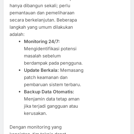
hanya dibangun sekali; perlu
pemantauan dan pemeliharaan
secara berkelanjutan. Beberapa
langkah yang umum dilakukan
adalah:
Monitoring 24/7:
Mengidentifikasi potensi
masalah sebelum
berdampak pada pengguna.
Update Berkala:
Memasang
patch keamanan dan
pembaruan sistem terbaru.
Backup Data Otomatis:
Menjamin data tetap aman
jika terjadi gangguan atau
kerusakan.
Dengan monitoring yang