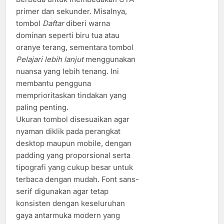
primer dan sekunder. Misalnya,
tombol
Daftar
diberi warna
dominan seperti biru tua atau
oranye terang, sementara tombol
Pelajari lebih lanjut
menggunakan
nuansa yang lebih tenang. Ini
membantu pengguna
memprioritaskan tindakan yang
paling penting.
Ukuran tombol disesuaikan agar
nyaman diklik pada perangkat
desktop maupun mobile, dengan
padding yang proporsional serta
tipografi yang cukup besar untuk
terbaca dengan mudah. Font sans-
serif digunakan agar tetap
konsisten dengan keseluruhan
gaya antarmuka modern yang