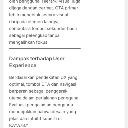
oleh pengguna. Hierarki visual juga
dijaga dengan cermat. CTA primer
lebih mencolok secara visual
daripada elemen lainnya,
sementara tombol sekunder hadir
sebagai pelengkap tanpa
mengalihkan fokus.
Dampak terhadap User
Experience
Berdasarkan pendekatan UX yang
optimal, tombol CTA dan navigasi
berperan sebagai penggerak
utama dalam perjalanan pengguna.
Evaluasi pengalaman pengguna
menunjukkan bahwa desain yang
jelas dan intuitif seperti di
KAYA787: