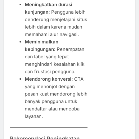
Meningkatkan durasi
kunjungan:
Pengguna lebih
cenderung menjelajahi situs
lebih dalam karena mudah
memahami alur navigasi.
Meminimalkan
kebingungan:
Penempatan
dan label yang tepat
menghindari kesalahan klik
dan frustasi pengguna.
Mendorong konversi:
CTA
yang menonjol dengan
pesan kuat mendorong lebih
banyak pengguna untuk
mendaftar atau mencoba
layanan.
Rekomendasi Peningkatan