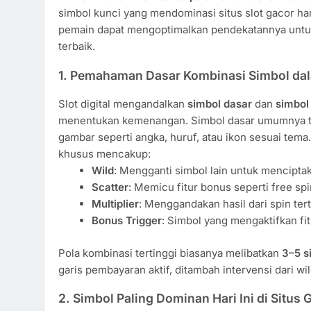
simbol kunci yang mendominasi situs slot gacor har
pemain dapat mengoptimalkan pendekatannya untuk
terbaik.
1. Pemahaman Dasar Kombinasi Simbol dal
Slot digital mengandalkan
simbol dasar
dan
simbol
menentukan kemenangan. Simbol dasar umumnya te
gambar seperti angka, huruf, atau ikon sesuai tem
khusus mencakup:
Wild
: Mengganti simbol lain untuk mencipta
Scatter
: Memicu fitur bonus seperti free sp
Multiplier
: Menggandakan hasil dari spin ter
Bonus Trigger
: Simbol yang mengaktifkan fitu
Pola kombinasi tertinggi biasanya melibatkan
3–5 s
garis pembayaran aktif, ditambah intervensi dari wil
2. Simbol Paling Dominan Hari Ini di Situs 