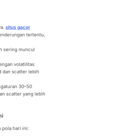
i
ya.
situs gacor
enderungan tertentu,
ih sering muncul
engan volatilitas
dan scatter lebih
ngaturan 30–50
an scatter yang lebih
ni
pola hari ini: