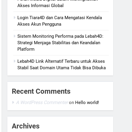
Akses Informasi Global
Login Tiara4D dan Cara Mengatasi Kendala
Akses Akun Pengguna
Sistem Monitoring Performa pada Lebah4D:
Strategi Menjaga Stabilitas dan Keandalan
Platform
Lebah4D Link Alternatif Terbaru untuk Akses
Stabil Saat Domain Utama Tidak Bisa Dibuka
Recent Comments
A WordPress Commenter
on
Hello world!
Archives