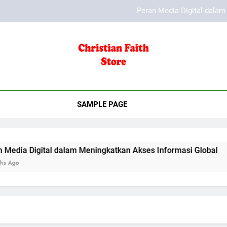
Peran Media Digital dalam
Login Tiara4D dan Cara Me
Sistem Monitoring Performa pada Lebah4D: Strategi Menj
istian Faith Store
LAE138 Link Alternatif sebagai Solus
rbagai Produk Inspiratif Yang Mendukung Iman Kristen Anda Di
Peran Media Digital dalam
SAMPLE PAGE
Login Tiara4D dan Cara Me
Sistem Monitoring Performa pada Lebah4D: Strategi Menj
al dalam Meningkatkan Akses Informasi Global
Login Ti
5 Months A