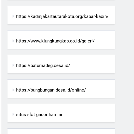
https://kadinjakartautarakota.org/kabar-kadin/
https://www.klungkungkab.go.id/galeri/
https://batumadeg.desa.id/
https://bungbungan.desa.id/online/
situs slot gacor hari ini