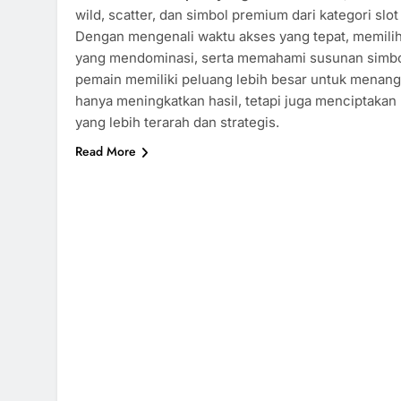
wild, scatter, dan simbol premium dari kategori slot
Dengan mengenali waktu akses yang tepat, memilih
yang mendominasi, serta memahami susunan simbol y
pemain memiliki peluang lebih besar untuk menang.
hanya meningkatkan hasil, tetapi juga menciptaka
yang lebih terarah dan strategis.
Read More