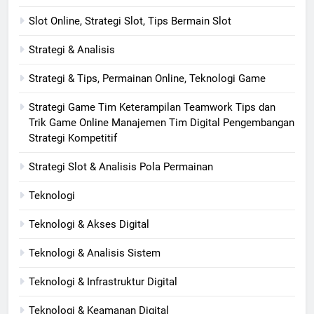
Slot Online, Strategi Slot, Tips Bermain Slot
Strategi & Analisis
Strategi & Tips, Permainan Online, Teknologi Game
Strategi Game Tim Keterampilan Teamwork Tips dan
Trik Game Online Manajemen Tim Digital Pengembangan
Strategi Kompetitif
Strategi Slot & Analisis Pola Permainan
Teknologi
Teknologi & Akses Digital
Teknologi & Analisis Sistem
Teknologi & Infrastruktur Digital
Teknologi & Keamanan Digital