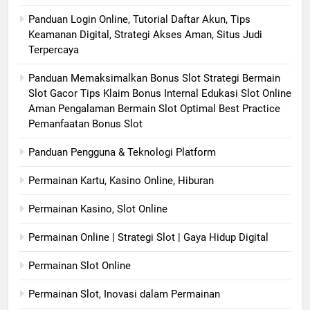
Panduan Login Online, Tutorial Daftar Akun, Tips
Keamanan Digital, Strategi Akses Aman, Situs Judi
Terpercaya
Panduan Memaksimalkan Bonus Slot Strategi Bermain
Slot Gacor Tips Klaim Bonus Internal Edukasi Slot Online
Aman Pengalaman Bermain Slot Optimal Best Practice
Pemanfaatan Bonus Slot
Panduan Pengguna & Teknologi Platform
Permainan Kartu, Kasino Online, Hiburan
Permainan Kasino, Slot Online
Permainan Online | Strategi Slot | Gaya Hidup Digital
Permainan Slot Online
Permainan Slot, Inovasi dalam Permainan