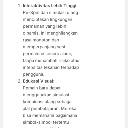
Interaktivitas Lebih Tinggi:
Re-Spin dan simulasi ulang
menciptakan lingkungan
permainan yang lebih
dinamis. Ini menghilangkan
rasa monoton dan
memperpanjang sesi
permainan secara alami,
tanpa menambah risiko atau
intensitas tekanan terhadap
pengguna.
Edukasi Visual:
Pemain baru dapat
menggunakan simulasi
kombinasi ulang sebagai
alat pembelajaran. Mereka
bisa memahami bagaimana
simbol-simbol tertentu