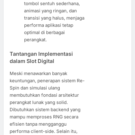
tombol sentuh sederhana,
animasi yang ringan, dan
transisi yang halus, menjaga
performa aplikasi tetap
optimal di berbagai
perangkat.
Tantangan Implementasi
dalam Slot Digital
Meski menawarkan banyak
keuntungan, penerapan sistem Re-
Spin dan simulasi ulang
membutuhkan fondasi arsitektur
perangkat lunak yang solid.
Dibutuhkan sistem backend yang
mampu memproses RNG secara
efisien tanpa mengganggu
performa client-side. Selain itu,