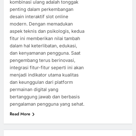
kombinasi ulang adalah tonggak
penting dalam perkembangan
desain interaktif slot online
modern. Dengan memadukan
aspek teknis dan psikologis, kedua
fitur ini memberikan nilai tambah
dalam hal keterlibatan, edukasi,
dan kenyamanan pengguna. Saat
pengembang terus berinovasi,
integrasi fitur-fitur seperti ini akan
menjadi indikator utama kualitas
dan keunggulan dari platform
permainan digital yang
bertanggung jawab dan berbasis
pengalaman pengguna yang sehat.
Read More