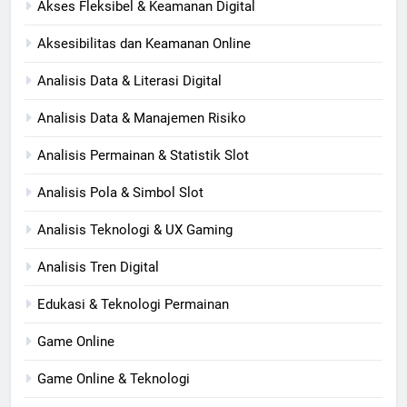
Akses Fleksibel & Keamanan Digital
Aksesibilitas dan Keamanan Online
Analisis Data & Literasi Digital
Analisis Data & Manajemen Risiko
Analisis Permainan & Statistik Slot
Analisis Pola & Simbol Slot
Analisis Teknologi & UX Gaming
Analisis Tren Digital
Edukasi & Teknologi Permainan
Game Online
Game Online & Teknologi