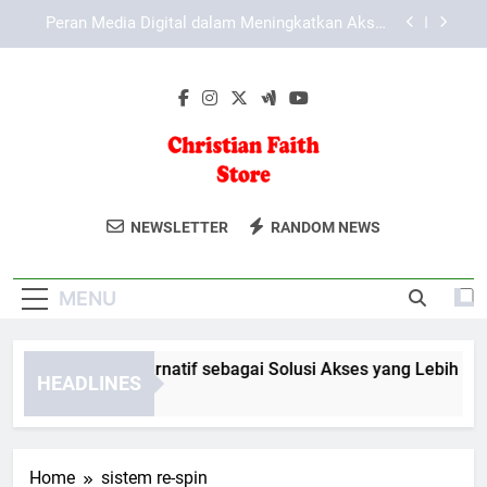
Skip
Login Tiara4D dan Cara Mengatasi Kendala Akses
to
Akun Pengguna
content
Sistem Monitoring Performa pada Lebah4D:
Strategi Menjaga Stabilitas dan Keandalan
Platform
LAE138 Link Alternatif sebagai Solusi Akses yang
Lebih Fleksibel dan Aman
Peran Media Digital dalam Meningkatkan Akses
Informasi Global
Christian Faith
Temukan Berbagai Produk Inspiratif
Login Tiara4D dan Cara Mengatasi Kendala Akses
NEWSLETTER
RANDOM NEWS
Akun Pengguna
Store
Yang Mendukung Iman Kristen Anda Di
Sistem Monitoring Performa pada Lebah4D:
Christian Faith Store.
Strategi Menjaga Stabilitas dan Keandalan
MENU
Platform
LAE138 Link Alternatif sebagai Solusi Akses yang Lebih Fleks
HEADLINES
3 Months Ago
Home
sistem re-spin