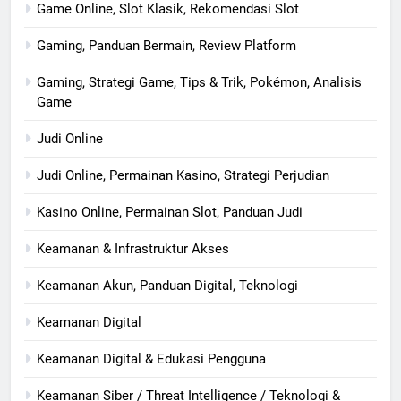
Game Online, Slot Klasik, Rekomendasi Slot
Gaming, Panduan Bermain, Review Platform
Gaming, Strategi Game, Tips & Trik, Pokémon, Analisis
Game
Judi Online
Judi Online, Permainan Kasino, Strategi Perjudian
Kasino Online, Permainan Slot, Panduan Judi
Keamanan & Infrastruktur Akses
Keamanan Akun, Panduan Digital, Teknologi
Keamanan Digital
Keamanan Digital & Edukasi Pengguna
Keamanan Siber / Threat Intelligence / Teknologi &