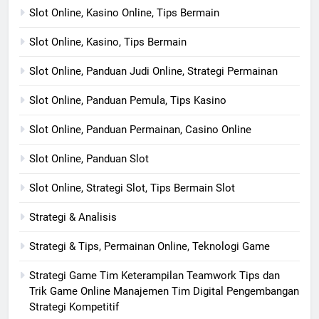
Slot Online, Kasino Online, Tips Bermain
Slot Online, Kasino, Tips Bermain
Slot Online, Panduan Judi Online, Strategi Permainan
Slot Online, Panduan Pemula, Tips Kasino
Slot Online, Panduan Permainan, Casino Online
Slot Online, Panduan Slot
Slot Online, Strategi Slot, Tips Bermain Slot
Strategi & Analisis
Strategi & Tips, Permainan Online, Teknologi Game
Strategi Game Tim Keterampilan Teamwork Tips dan
Trik Game Online Manajemen Tim Digital Pengembangan
Strategi Kompetitif