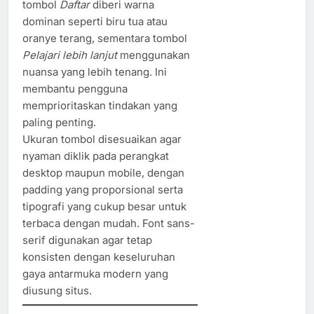
tombol
Daftar
diberi warna
dominan seperti biru tua atau
oranye terang, sementara tombol
Pelajari lebih lanjut
menggunakan
nuansa yang lebih tenang. Ini
membantu pengguna
memprioritaskan tindakan yang
paling penting.
Ukuran tombol disesuaikan agar
nyaman diklik pada perangkat
desktop maupun mobile, dengan
padding yang proporsional serta
tipografi yang cukup besar untuk
terbaca dengan mudah. Font sans-
serif digunakan agar tetap
konsisten dengan keseluruhan
gaya antarmuka modern yang
diusung situs.