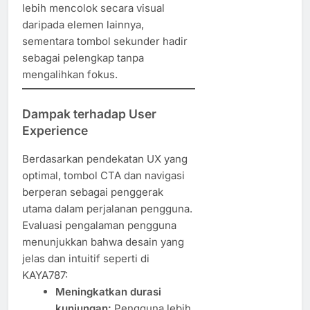
lebih mencolok secara visual
daripada elemen lainnya,
sementara tombol sekunder hadir
sebagai pelengkap tanpa
mengalihkan fokus.
Dampak terhadap User
Experience
Berdasarkan pendekatan UX yang
optimal, tombol CTA dan navigasi
berperan sebagai penggerak
utama dalam perjalanan pengguna.
Evaluasi pengalaman pengguna
menunjukkan bahwa desain yang
jelas dan intuitif seperti di
KAYA787:
Meningkatkan durasi
kunjungan:
Pengguna lebih