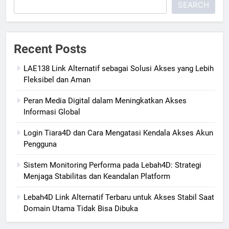
SEARCH
Recent Posts
LAE138 Link Alternatif sebagai Solusi Akses yang Lebih
Fleksibel dan Aman
Peran Media Digital dalam Meningkatkan Akses
Informasi Global
Login Tiara4D dan Cara Mengatasi Kendala Akses Akun
Pengguna
Sistem Monitoring Performa pada Lebah4D: Strategi
Menjaga Stabilitas dan Keandalan Platform
Lebah4D Link Alternatif Terbaru untuk Akses Stabil Saat
Domain Utama Tidak Bisa Dibuka