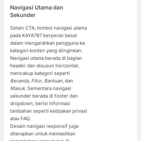
Navigasi Utama dan
Sekunder
Selain CTA, tombol navigasi utama
pada KAYA787 berperan besar
dalam mengarahkan pengguna ke
kategori konten yang diinginkan.
Navigasi utama berada di bagian
header dan disusun horizontal,
mencakup kategori seperti
Beranda
,
Fitur
,
Bantuan
, dan
Masuk
. Sementara navigasi
sekunder berada di footer dan
dropdown, berisi informasi
tambahan seperti kebijakan privasi
atau FAQ.
Desain navigasi responsif juga
diterapkan untuk memastikan