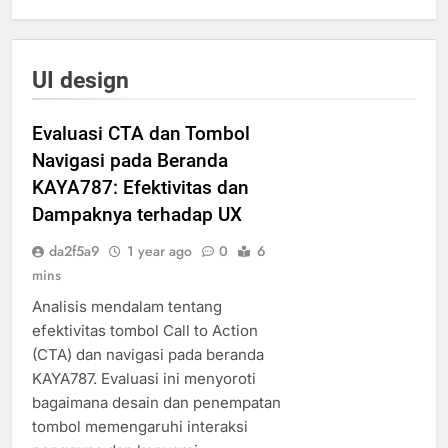
UI design
Evaluasi CTA dan Tombol
Navigasi pada Beranda
KAYA787: Efektivitas dan
Dampaknya terhadap UX
da2f5a9
1 year ago
0
6
mins
Analisis mendalam tentang
efektivitas tombol Call to Action
(CTA) dan navigasi pada beranda
KAYA787. Evaluasi ini menyoroti
bagaimana desain dan penempatan
tombol memengaruhi interaksi