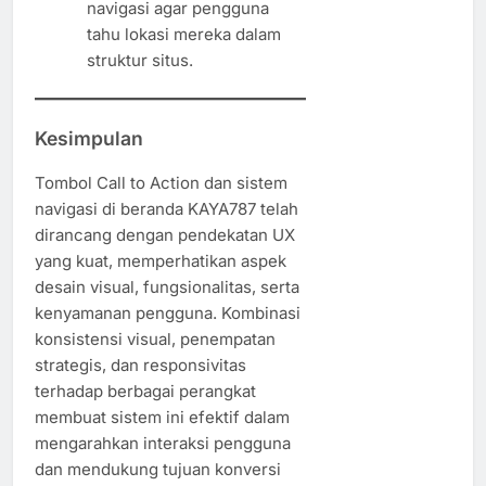
navigasi agar pengguna
tahu lokasi mereka dalam
struktur situs.
Kesimpulan
Tombol Call to Action dan sistem
navigasi di beranda KAYA787 telah
dirancang dengan pendekatan UX
yang kuat, memperhatikan aspek
desain visual, fungsionalitas, serta
kenyamanan pengguna. Kombinasi
konsistensi visual, penempatan
strategis, dan responsivitas
terhadap berbagai perangkat
membuat sistem ini efektif dalam
mengarahkan interaksi pengguna
dan mendukung tujuan konversi