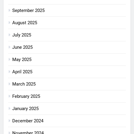
September 2025
August 2025
July 2025
June 2025
May 2025
April 2025
March 2025
February 2025
January 2025
December 2024
November 2024