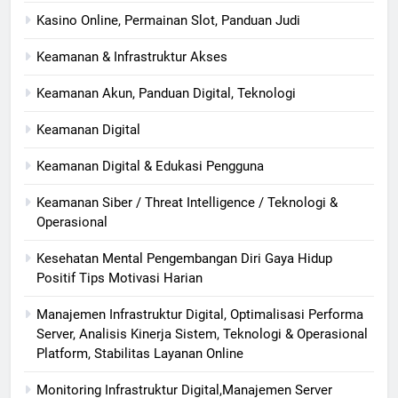
Kasino Online, Permainan Slot, Panduan Judi
Keamanan & Infrastruktur Akses
Keamanan Akun, Panduan Digital, Teknologi
Keamanan Digital
Keamanan Digital & Edukasi Pengguna
Keamanan Siber / Threat Intelligence / Teknologi &
Operasional
Kesehatan Mental Pengembangan Diri Gaya Hidup
Positif Tips Motivasi Harian
Manajemen Infrastruktur Digital, Optimalisasi Performa
Server, Analisis Kinerja Sistem, Teknologi & Operasional
Platform, Stabilitas Layanan Online
Monitoring Infrastruktur Digital,Manajemen Server