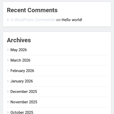
Recent Comments
A WordPress Commenter
on
Hello world!
Archives
May 2026
March 2026
February 2026
January 2026
December 2025
November 2025
October 2025