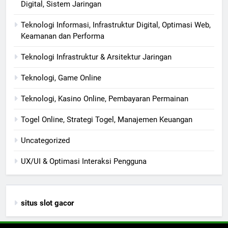
Digital, Sistem Jaringan
Teknologi Informasi, Infrastruktur Digital, Optimasi Web,
Keamanan dan Performa
Teknologi Infrastruktur & Arsitektur Jaringan
Teknologi, Game Online
Teknologi, Kasino Online, Pembayaran Permainan
Togel Online, Strategi Togel, Manajemen Keuangan
Uncategorized
UX/UI & Optimasi Interaksi Pengguna
situs slot gacor