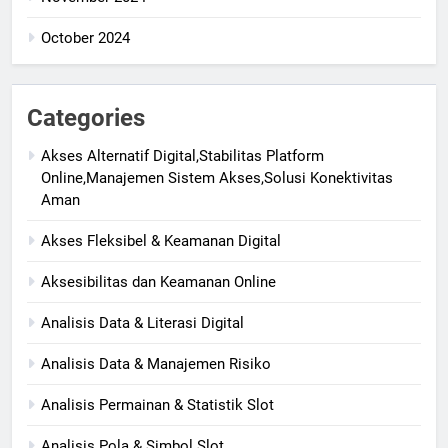
October 2024
Categories
Akses Alternatif Digital,Stabilitas Platform
Online,Manajemen Sistem Akses,Solusi Konektivitas
Aman
Akses Fleksibel & Keamanan Digital
Aksesibilitas dan Keamanan Online
Analisis Data & Literasi Digital
Analisis Data & Manajemen Risiko
Analisis Permainan & Statistik Slot
Analisis Pola & Simbol Slot