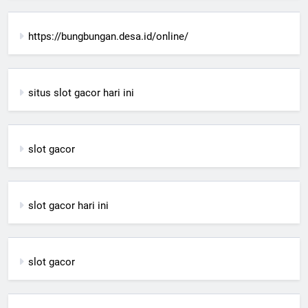
https://bungbungan.desa.id/online/
situs slot gacor hari ini
slot gacor
slot gacor hari ini
slot gacor