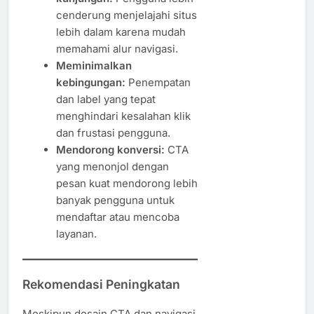
cenderung menjelajahi situs
lebih dalam karena mudah
memahami alur navigasi.
Meminimalkan
kebingungan:
Penempatan
dan label yang tepat
menghindari kesalahan klik
dan frustasi pengguna.
Mendorong konversi:
CTA
yang menonjol dengan
pesan kuat mendorong lebih
banyak pengguna untuk
mendaftar atau mencoba
layanan.
Rekomendasi Peningkatan
Meskipun desain CTA dan navigasi