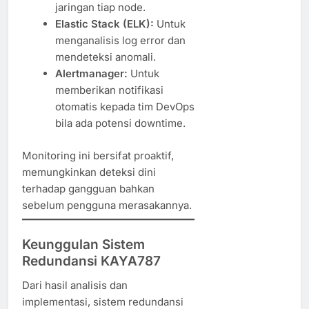
jaringan tiap node.
Elastic Stack (ELK):
Untuk
menganalisis log error dan
mendeteksi anomali.
Alertmanager:
Untuk
memberikan notifikasi
otomatis kepada tim DevOps
bila ada potensi downtime.
Monitoring ini bersifat proaktif,
memungkinkan deteksi dini
terhadap gangguan bahkan
sebelum pengguna merasakannya.
Keunggulan Sistem
Redundansi KAYA787
Dari hasil analisis dan
implementasi, sistem redundansi