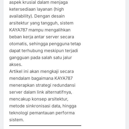
aspek krusial dalam menjaga
ketersediaan layanan (high
availability). Dengan desain
arsitektur yang tangguh, sistem
KAYA787 mampu mengalihkan
beban kerja antar server secara
otomatis, sehingga pengguna tetap
dapat terhubung meskipun terjadi
gangguan pada salah satu jalur
akses.
Artikel ini akan mengkaji secara
mendalam bagaimana KAYA787
menerapkan strategi redundansi
server dalam link alternatifnya,
mencakup konsep arsitektur,
metode sinkronisasi data, hingga
teknologi pemantauan performa
sistem.