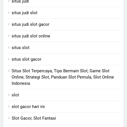
situs judi
situs judi slot
situs judi slot gacor
situs judi slot online
situs slot
situs slot gacor
Situs Slot Terpercaya, Tips Bermain Slot, Game Slot
Online, Strategi Slot, Panduan Slot Pemula, Slot Online
Indonesia
slot
slot gacor hari ini
Slot Gacor, Slot Fantasi