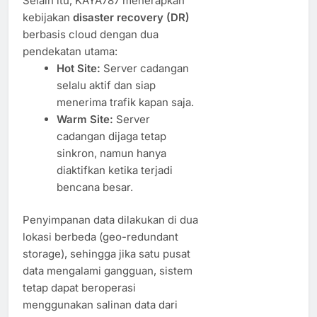
Selain itu, KAYA787 menerapkan
kebijakan
disaster recovery (DR)
berbasis cloud dengan dua
pendekatan utama:
Hot Site:
Server cadangan
selalu aktif dan siap
menerima trafik kapan saja.
Warm Site:
Server
cadangan dijaga tetap
sinkron, namun hanya
diaktifkan ketika terjadi
bencana besar.
Penyimpanan data dilakukan di dua
lokasi berbeda (geo-redundant
storage), sehingga jika satu pusat
data mengalami gangguan, sistem
tetap dapat beroperasi
menggunakan salinan data dari