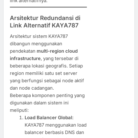
link alternatifnya.
Arsitektur Redundansi di
Link Alternatif KAYA787
Arsitektur sistem KAYA787
dibangun menggunakan
pendekatan
multi-region cloud
infrastructure
, yang tersebar di
beberapa lokasi geografis. Setiap
region memiliki satu set server
yang berfungsi sebagai node aktif
dan node cadangan.
Beberapa komponen penting yang
digunakan dalam sistem ini
meliputi:
Load Balancer Global:
KAYA787 menggunakan load
balancer berbasis DNS dan