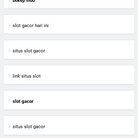
bokep indo
slot gacor hari ini
situs slot gacor
link situs slot
slot gacor
situs slot gacor