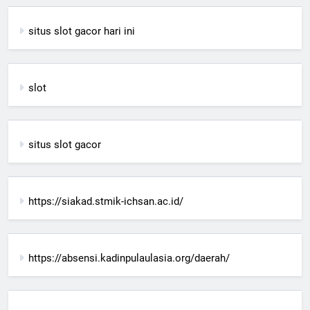
situs slot gacor hari ini
slot
situs slot gacor
https://siakad.stmik-ichsan.ac.id/
https://absensi.kadinpulaulasia.org/daerah/