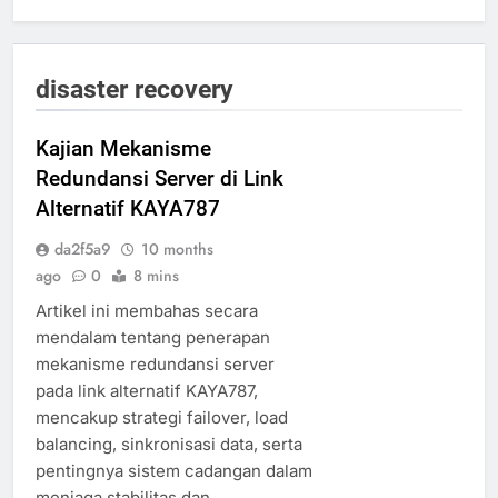
disaster recovery
Kajian Mekanisme
Redundansi Server di Link
Alternatif KAYA787
da2f5a9
10 months
ago
0
8 mins
Artikel ini membahas secara
mendalam tentang penerapan
mekanisme redundansi server
pada link alternatif KAYA787,
mencakup strategi failover, load
balancing, sinkronisasi data, serta
pentingnya sistem cadangan dalam
menjaga stabilitas dan