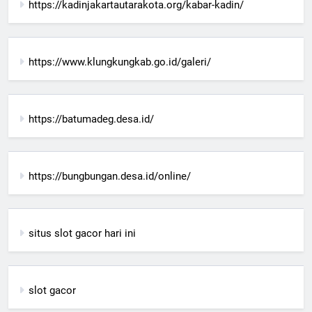
https://kadinjakartautarakota.org/kabar-kadin/
https://www.klungkungkab.go.id/galeri/
https://batumadeg.desa.id/
https://bungbungan.desa.id/online/
situs slot gacor hari ini
slot gacor