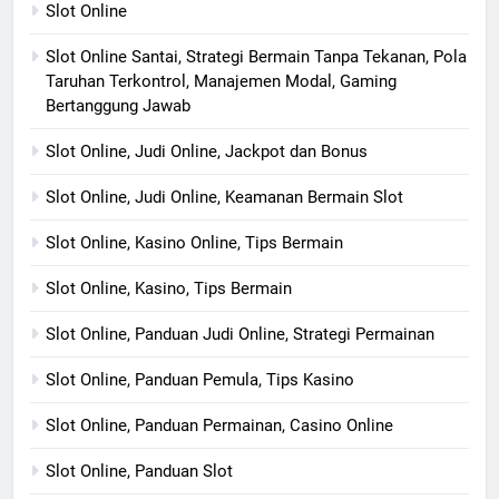
Slot Online
Slot Online Santai, Strategi Bermain Tanpa Tekanan, Pola
Taruhan Terkontrol, Manajemen Modal, Gaming
Bertanggung Jawab
Slot Online, Judi Online, Jackpot dan Bonus
Slot Online, Judi Online, Keamanan Bermain Slot
Slot Online, Kasino Online, Tips Bermain
Slot Online, Kasino, Tips Bermain
Slot Online, Panduan Judi Online, Strategi Permainan
Slot Online, Panduan Pemula, Tips Kasino
Slot Online, Panduan Permainan, Casino Online
Slot Online, Panduan Slot