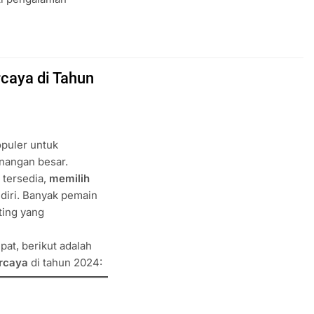
rcaya di Tahun
opuler untuk
nangan besar.
 tersedia,
memilih
diri. Banyak pemain
ting yang
t, berikut adalah
ercaya
di tahun 2024: