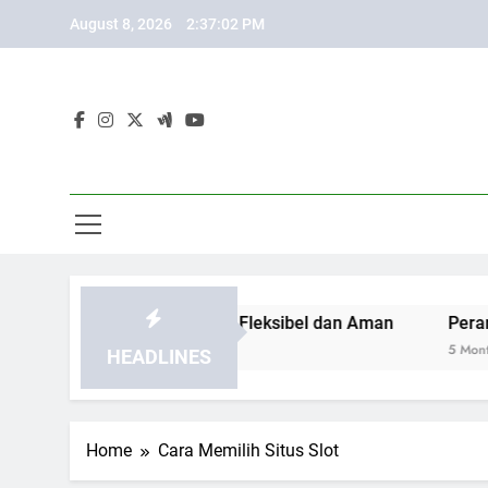
Skip
August 8, 2026
2:37:03 PM
to
content
Chr
Temukan Be
i Akses yang Lebih Fleksibel dan Aman
Peran Media Digi
5 Months Ago
HEADLINES
Home
Cara Memilih Situs Slot