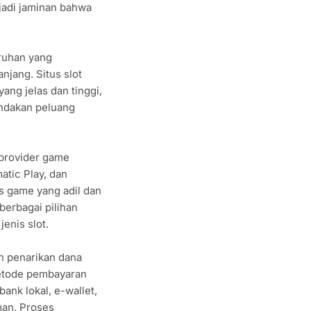
jadi jaminan bahwa
aruhan yang
jang. Situs slot
ng jelas dan tinggi,
andakan peluang
provider game
atic Play, dan
as game yang adil dan
berbagai pilihan
enis slot.
 penarikan dana
metode pembayaran
ank lokal, e-wallet,
man. Proses