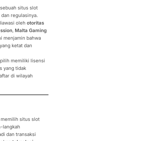
sebuah situs slot
dan regulasinya.
diawasi oleh
otoritas
ssion
,
Malta Gaming
 ini menjamin bahwa
 yang ketat dan
ilih memiliki lisensi
us yang tidak
ftar di wilayah
memilih situs slot
h-langkah
di dan transaksi