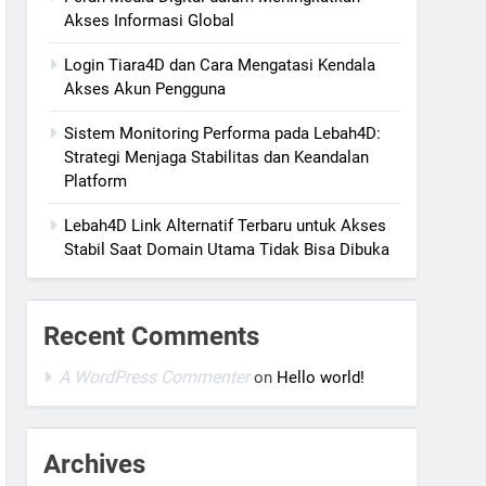
Akses Informasi Global
Login Tiara4D dan Cara Mengatasi Kendala
Akses Akun Pengguna
Sistem Monitoring Performa pada Lebah4D:
Strategi Menjaga Stabilitas dan Keandalan
Platform
Lebah4D Link Alternatif Terbaru untuk Akses
Stabil Saat Domain Utama Tidak Bisa Dibuka
Recent Comments
A WordPress Commenter
on
Hello world!
Archives