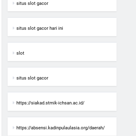
situs slot gacor
situs slot gacor hari ini
slot
situs slot gacor
https://siakad.stmik-ichsan.ac.id/
https://absensi.kadinpulaulasia.org/daerah/