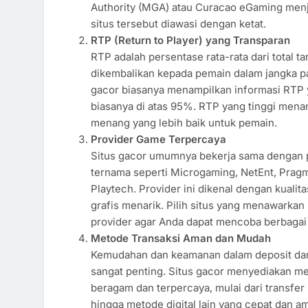
Authority (MGA) atau Curacao eGaming men
situs tersebut diawasi dengan ketat.
RTP (Return to Player) yang Transparan
RTP adalah persentase rata-rata dari total t
dikembalikan kepada pemain dalam jangka pan
gacor biasanya menampilkan informasi RTP ya
biasanya di atas 95%. RTP yang tinggi men
menang yang lebih baik untuk pemain.
Provider Game Terpercaya
Situs gacor umumnya bekerja sama dengan 
ternama seperti Microgaming, NetEnt, Pragm
Playtech. Provider ini dikenal dengan kualit
grafis menarik. Pilih situs yang menawarkan 
provider agar Anda dapat mencoba berbagai j
Metode Transaksi Aman dan Mudah
Kemudahan dan keamanan dalam deposit dan
sangat penting. Situs gacor menyediakan 
beragam dan terpercaya, mulai dari transfer b
hingga metode digital lain yang cepat dan a