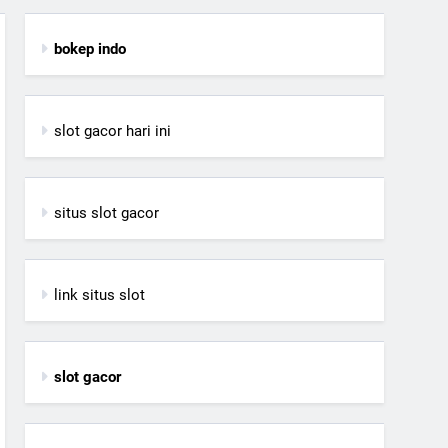
bokep indo
slot gacor hari ini
situs slot gacor
link situs slot
slot gacor