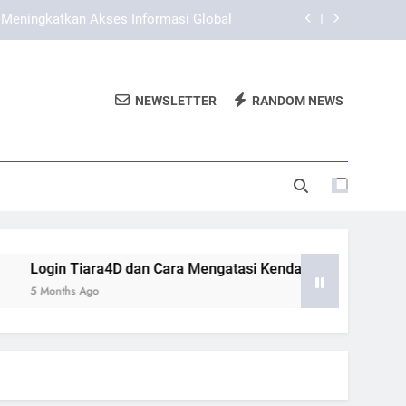
 Meningkatkan Akses Informasi Global
ngatasi Kendala Akses Akun Pengguna
aga Stabilitas dan Keandalan Platform
NEWSLETTER
RANDOM NEWS
i Akses yang Lebih Fleksibel dan Aman
 Christian Faith Store.
 Meningkatkan Akses Informasi Global
ngatasi Kendala Akses Akun Pengguna
aga Stabilitas dan Keandalan Platform
iara4D dan Cara Mengatasi Kendala Akses Akun Pengguna
 Ago