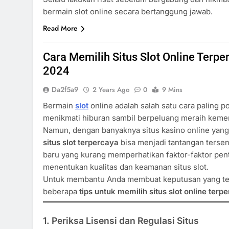
bermain slot online secara bertanggung jawab.
Read More
Cara Memilih Situs Slot Online Terpe
2024
Da2f5a9
2 Years Ago
0
9 Mins
Bermain
slot
online adalah salah satu cara paling p
menikmati hiburan sambil berpeluang meraih keme
Namun, dengan banyaknya situs kasino online yang
situs slot terpercaya
bisa menjadi tantangan tersen
baru yang kurang memperhatikan faktor-faktor pen
menentukan kualitas dan keamanan situs slot.
Untuk membantu Anda membuat keputusan yang tepa
beberapa
tips untuk memilih situs slot online terp
1. Periksa Lisensi dan Regulasi Situs