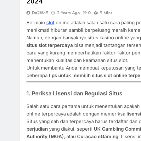
2024
Da2f5a9
2 Years Ago
0
9 Mins
Bermain
slot
online adalah salah satu cara paling p
menikmati hiburan sambil berpeluang meraih keme
Namun, dengan banyaknya situs kasino online yang
situs slot terpercaya
bisa menjadi tantangan tersen
baru yang kurang memperhatikan faktor-faktor pen
menentukan kualitas dan keamanan situs slot.
Untuk membantu Anda membuat keputusan yang tepa
beberapa
tips untuk memilih situs slot online terp
1. Periksa Lisensi dan Regulasi Situs
Salah satu cara pertama untuk menentukan apakah 
online terpercaya adalah dengan memeriksa
lisensi
Situs yang sah dan terpercaya harus terdaftar dan 
perjudian
yang diakui, seperti
UK Gambling Commi
Authority (MGA)
, atau
Curacao eGaming
. Lisensi