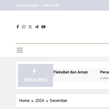
Skip
August 6, 2026
4:34:16 AM
to
content
Chr
Temukan Be
 Akses yang Lebih Fleksibel dan Aman
Peran Media Digi
5 Months Ago
HEADLINES
Home
2024
December