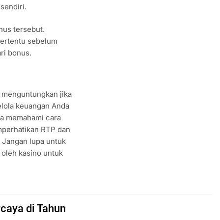
endiri.
nus tersebut.
tertentu sebelum
ri bonus.
n menguntungkan jika
lola keuangan Anda
nda memahami cara
emperhatikan RTP dan
. Jangan lupa untuk
oleh kasino untuk
rcaya di Tahun