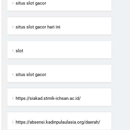
situs slot gacor
situs slot gacor hari ini
slot
situs slot gacor
https://siakad.stmik-ichsan.ac.id/
https://absensi.kadinpulaulasia.org/daerah/