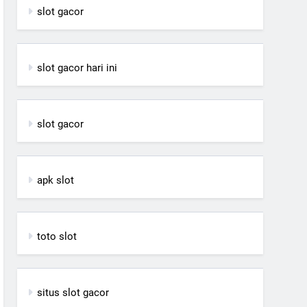
slot gacor
slot gacor hari ini
slot gacor
apk slot
toto slot
situs slot gacor