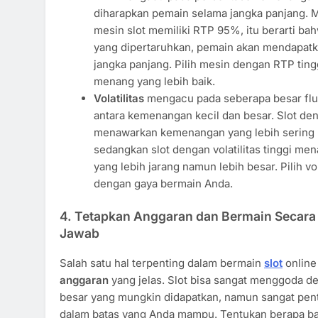
diharapkan pemain selama jangka panjang. M
mesin slot memiliki RTP 95%, itu berarti bah
yang dipertaruhkan, pemain akan mendapatk
jangka panjang. Pilih mesin dengan RTP ting
menang yang lebih baik.
Volatilitas
mengacu pada seberapa besar fluk
antara kemenangan kecil dan besar. Slot den
menawarkan kemenangan yang lebih sering n
sedangkan slot dengan volatilitas tinggi 
yang lebih jarang namun lebih besar. Pilih vol
dengan gaya bermain Anda.
4.
Tetapkan Anggaran dan Bermain Secara
Jawab
Salah satu hal terpenting dalam bermain
slot
online
anggaran
yang jelas. Slot bisa sangat menggoda 
besar yang mungkin didapatkan, namun sangat pen
dalam batas yang Anda mampu. Tentukan berapa ba