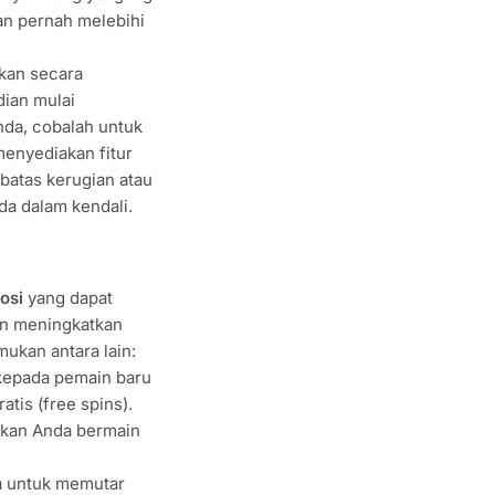
an pernah melebihi
ukan secara
ian mulai
da, cobalah untuk
menyediakan fitur
batas kerugian atau
a dalam kendali.
osi
yang dapat
n meningkatkan
kan antara lain:
 kepada pemain baru
tis (free spins).
nkan Anda bermain
a untuk memutar