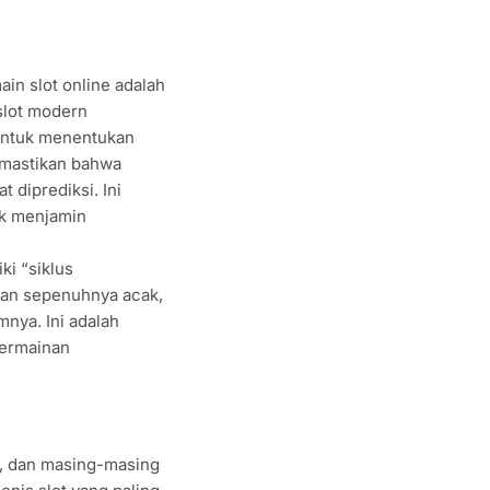
in slot online adalah
slot modern
ntuk menentukan
emastikan bahwa
t diprediksi. Ini
tuk menjamin
ki “siklus
ran sepenuhnya acak,
mnya. Ini adalah
permainan
ih, dan masing-masing