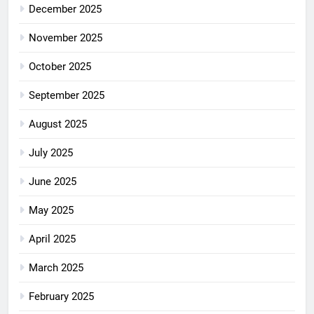
December 2025
November 2025
October 2025
September 2025
August 2025
July 2025
June 2025
May 2025
April 2025
March 2025
February 2025