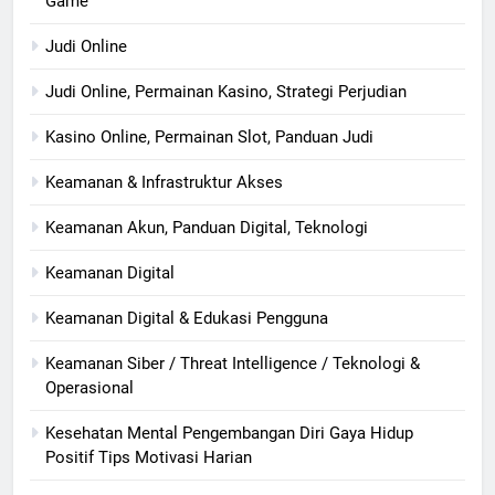
Game
Judi Online
Judi Online, Permainan Kasino, Strategi Perjudian
Kasino Online, Permainan Slot, Panduan Judi
Keamanan & Infrastruktur Akses
Keamanan Akun, Panduan Digital, Teknologi
Keamanan Digital
Keamanan Digital & Edukasi Pengguna
Keamanan Siber / Threat Intelligence / Teknologi &
Operasional
Kesehatan Mental Pengembangan Diri Gaya Hidup
Positif Tips Motivasi Harian