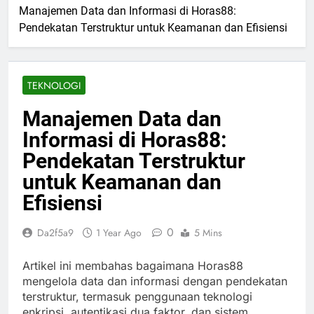
Manajemen Data dan Informasi di Horas88:
Pendekatan Terstruktur untuk Keamanan dan Efisiensi
TEKNOLOGI
Manajemen Data dan
Informasi di Horas88:
Pendekatan Terstruktur
untuk Keamanan dan
Efisiensi
0
Da2f5a9
1 Year Ago
5 Mins
Artikel ini membahas bagaimana Horas88
mengelola data dan informasi dengan pendekatan
terstruktur, termasuk penggunaan teknologi
enkripsi, autentikasi dua faktor, dan sistem