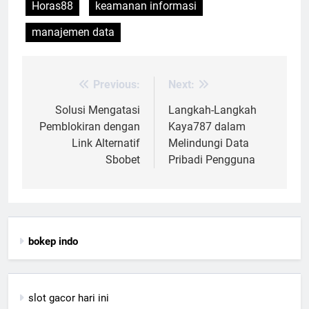
Horas88
keamanan informasi
manajemen data
Previous:
Next:
Post
navigation
Solusi Mengatasi
Langkah-Langkah
Pemblokiran dengan
Kaya787 dalam
Link Alternatif
Melindungi Data
Sbobet
Pribadi Pengguna
bokep indo
slot gacor hari ini