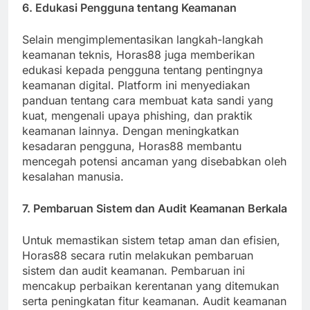
6. Edukasi Pengguna tentang Keamanan
Selain mengimplementasikan langkah-langkah
keamanan teknis, Horas88 juga memberikan
edukasi kepada pengguna tentang pentingnya
keamanan digital. Platform ini menyediakan
panduan tentang cara membuat kata sandi yang
kuat, mengenali upaya phishing, dan praktik
keamanan lainnya. Dengan meningkatkan
kesadaran pengguna, Horas88 membantu
mencegah potensi ancaman yang disebabkan oleh
kesalahan manusia.
7. Pembaruan Sistem dan Audit Keamanan Berkala
Untuk memastikan sistem tetap aman dan efisien,
Horas88 secara rutin melakukan pembaruan
sistem dan audit keamanan. Pembaruan ini
mencakup perbaikan kerentanan yang ditemukan
serta peningkatan fitur keamanan. Audit keamanan