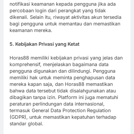
notifikasi keamanan kepada pengguna jika ada
percobaan login dari perangkat yang tidak
dikenali. Selain itu, riwayat aktivitas akun tersedia
bagi pengguna untuk memantau dan memastikan
keamanan mereka.
5. Kebijakan Privasi yang Ketat
Horas88 memiliki kebijakan privasi yang jelas dan
komprehensif, menjelaskan bagaimana data
pengguna digunakan dan dilindungi. Pengguna
memiliki hak untuk meminta penghapusan data
mereka kapan saja, dan Horas88 memastikan
bahwa data tersebut tidak disalahgunakan atau
dibagikan tanpa izin. Platform ini juga mematuhi
peraturan perlindungan data internasional,
termasuk General Data Protection Regulation
(GDPR), untuk memastikan kepatuhan terhadap
standar global.