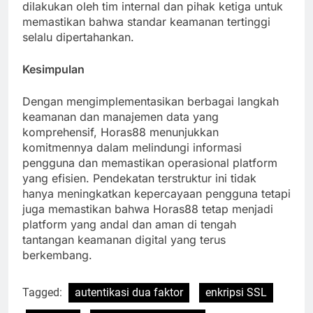
dilakukan oleh tim internal dan pihak ketiga untuk
memastikan bahwa standar keamanan tertinggi
selalu dipertahankan.
Kesimpulan
Dengan mengimplementasikan berbagai langkah
keamanan dan manajemen data yang
komprehensif, Horas88 menunjukkan
komitmennya dalam melindungi informasi
pengguna dan memastikan operasional platform
yang efisien. Pendekatan terstruktur ini tidak
hanya meningkatkan kepercayaan pengguna tetapi
juga memastikan bahwa Horas88 tetap menjadi
platform yang andal dan aman di tengah
tantangan keamanan digital yang terus
berkembang.
Tagged:
autentikasi dua faktor
enkripsi SSL