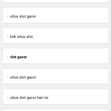
situs slot gacor
link situs slot
slot gacor
situs slot gacor
situs slot gacor hari ini