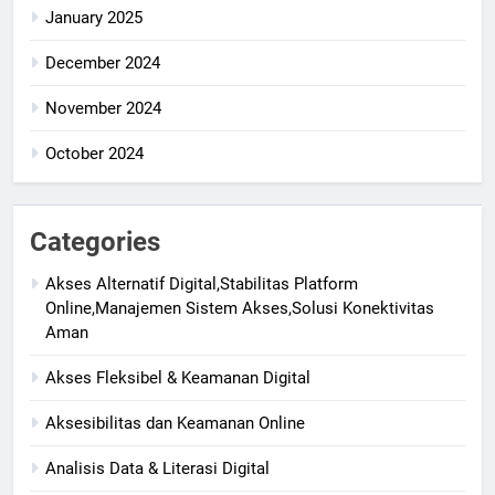
January 2025
December 2024
November 2024
October 2024
Categories
Akses Alternatif Digital,Stabilitas Platform
Online,Manajemen Sistem Akses,Solusi Konektivitas
Aman
Akses Fleksibel & Keamanan Digital
Aksesibilitas dan Keamanan Online
Analisis Data & Literasi Digital