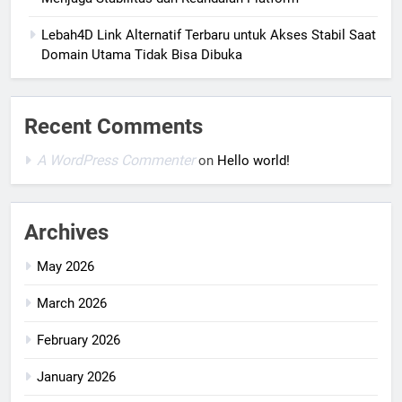
Lebah4D Link Alternatif Terbaru untuk Akses Stabil Saat
Domain Utama Tidak Bisa Dibuka
Recent Comments
A WordPress Commenter
on
Hello world!
Archives
May 2026
March 2026
February 2026
January 2026