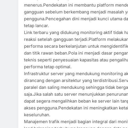
menerus.Pendekatan ini membantu platform mende
gangguan sebelum berkembang menjadi masalah y
pengguna.Pencegahan dini menjadi kunci utama d
tetap lancar.
Link terbaru yang didukung monitoring aktif tidak
reaksi setelah gangguan terjadi.Platform melakukan
performa secara berkelanjutan untuk mengidentifi
dan titik rawan beban.Pola ini menjadi dasar peng
teknis seperti penyesuaian kapasitas atau pengaliha
performa tetap optimal.
Infrastruktur server yang mendukung monitoring ak
dirancang dengan arsitektur yang terdistribusi.Ser
paralel dan saling mendukung sehingga tidak bergan
saja.Jika salah satu server menunjukkan penuruna
dapat segera mengalihkan beban ke server lain t
akses pengguna.Pendekatan ini meningkatkan keta
keseluruhan.
Manajemen trafik menjadi bagian integral dari monit