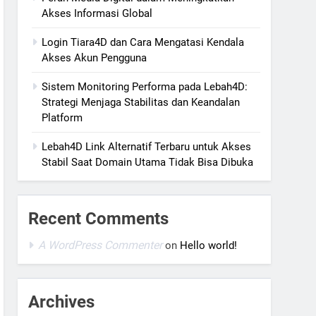
Akses Informasi Global
Login Tiara4D dan Cara Mengatasi Kendala
Akses Akun Pengguna
Sistem Monitoring Performa pada Lebah4D:
Strategi Menjaga Stabilitas dan Keandalan
Platform
Lebah4D Link Alternatif Terbaru untuk Akses
Stabil Saat Domain Utama Tidak Bisa Dibuka
Recent Comments
A WordPress Commenter
on
Hello world!
Archives