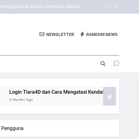
 Meningkatkan Akses Informasi Global
ngatasi Kendala Akses Akun Pengguna
aga Stabilitas dan Keandalan Platform
NEWSLETTER
RANDOM NEWS
i Akses yang Lebih Fleksibel dan Aman
 Christian Faith Store.
 Meningkatkan Akses Informasi Global
ngatasi Kendala Akses Akun Pengguna
aga Stabilitas dan Keandalan Platform
iara4D dan Cara Mengatasi Kendala Akses Akun Pengguna
Ago
an Pengguna