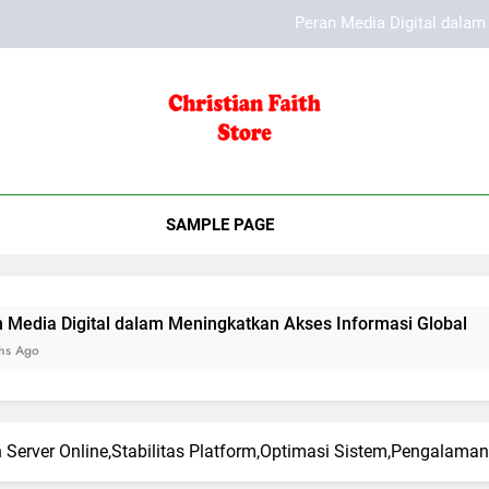
Peran Media Digital dalam
Login Tiara4D dan Cara Me
Sistem Monitoring Performa pada Lebah4D: Strategi Menj
istian Faith Store
LAE138 Link Alternatif sebagai Solus
rbagai Produk Inspiratif Yang Mendukung Iman Kristen Anda Di
Peran Media Digital dalam
SAMPLE PAGE
Login Tiara4D dan Cara Me
Sistem Monitoring Performa pada Lebah4D: Strategi Menj
tal dalam Meningkatkan Akses Informasi Global
Login T
5 Months 
n Server Online,Stabilitas Platform,Optimasi Sistem,Pengalam