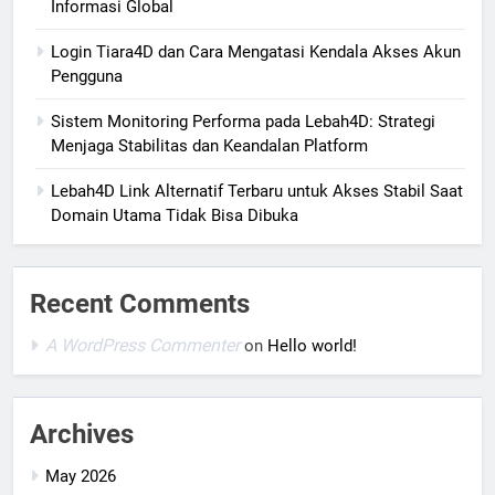
Informasi Global
Login Tiara4D dan Cara Mengatasi Kendala Akses Akun
Pengguna
Sistem Monitoring Performa pada Lebah4D: Strategi
Menjaga Stabilitas dan Keandalan Platform
Lebah4D Link Alternatif Terbaru untuk Akses Stabil Saat
Domain Utama Tidak Bisa Dibuka
Recent Comments
A WordPress Commenter
on
Hello world!
Archives
May 2026