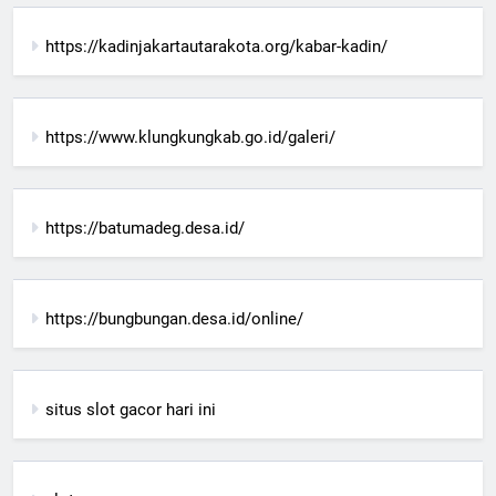
https://kadinjakartautarakota.org/kabar-kadin/
https://www.klungkungkab.go.id/galeri/
https://batumadeg.desa.id/
https://bungbungan.desa.id/online/
situs slot gacor hari ini