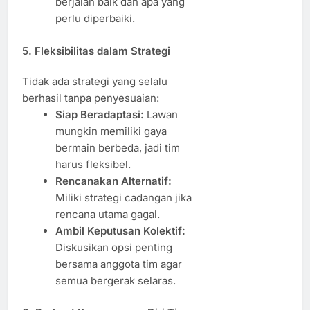
berjalan baik dan apa yang
perlu diperbaiki.
5. Fleksibilitas dalam Strategi
Tidak ada strategi yang selalu
berhasil tanpa penyesuaian:
Siap Beradaptasi:
Lawan
mungkin memiliki gaya
bermain berbeda, jadi tim
harus fleksibel.
Rencanakan Alternatif:
Miliki strategi cadangan jika
rencana utama gagal.
Ambil Keputusan Kolektif:
Diskusikan opsi penting
bersama anggota tim agar
semua bergerak selaras.