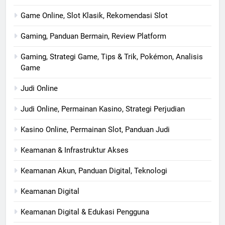
Game Online, Slot Klasik, Rekomendasi Slot
Gaming, Panduan Bermain, Review Platform
Gaming, Strategi Game, Tips & Trik, Pokémon, Analisis
Game
Judi Online
Judi Online, Permainan Kasino, Strategi Perjudian
Kasino Online, Permainan Slot, Panduan Judi
Keamanan & Infrastruktur Akses
Keamanan Akun, Panduan Digital, Teknologi
Keamanan Digital
Keamanan Digital & Edukasi Pengguna