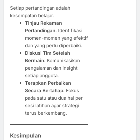
Setiap pertandingan adalah
kesempatan belajar:
Tinjau Rekaman
Pertandingan:
Identifikasi
momen-momen yang efektif
dan yang perlu diperbaiki.
Diskusi Tim Setelah
Bermain:
Komunikasikan
pengalaman dan insight
setiap anggota.
Terapkan Perbaikan
Secara Bertahap:
Fokus
pada satu atau dua hal per
sesi latihan agar strategi
terus berkembang.
Kesimpulan