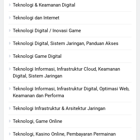
Teknologi & Keamanan Digital
Teknologi dan Internet
Teknologi Digital / Inovasi Game
Teknologi Digital, Sistem Jaringan, Panduan Akses
Teknologi Game Digital
Teknologi Informasi, Infrastruktur Cloud, Keamanan
Digital, Sistem Jaringan
Teknologi Informasi, Infrastruktur Digital, Optimasi Web,
Keamanan dan Performa
Teknologi Infrastruktur & Arsitektur Jaringan
Teknologi, Game Online
Teknologi, Kasino Online, Pembayaran Permainan