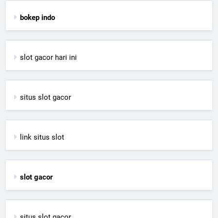
bokep indo
slot gacor hari ini
situs slot gacor
link situs slot
slot gacor
situs slot gacor