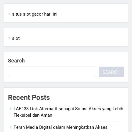
situs slot gacor hari ini
slot
Search
SEARCH
Recent Posts
LAE138 Link Alternatif sebagai Solusi Akses yang Lebih
Fleksibel dan Aman
Peran Media Digital dalam Meningkatkan Akses