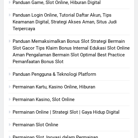
Panduan Game, Slot Online, Hiburan Digital
Panduan Login Online, Tutorial Daftar Akun, Tips
Keamanan Digital, Strategi Akses Aman, Situs Judi
Terpercaya
Panduan Memaksimalkan Bonus Slot Strategi Bermain
Slot Gacor Tips Klaim Bonus Internal Edukasi Slot Online
Aman Pengalaman Bermain Slot Optimal Best Practice
Pemanfaatan Bonus Slot
Panduan Pengguna & Teknologi Platform
Permainan Kartu, Kasino Online, Hiburan
Permainan Kasino, Slot Online
Permainan Online | Strategi Slot | Gaya Hidup Digital
Permainan Slot Online
Permainan Slot, Inovasi dalam Permainan