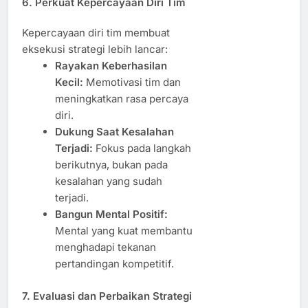
6. Perkuat Kepercayaan Diri Tim
Kepercayaan diri tim membuat
eksekusi strategi lebih lancar:
Rayakan Keberhasilan
Kecil:
Memotivasi tim dan
meningkatkan rasa percaya
diri.
Dukung Saat Kesalahan
Terjadi:
Fokus pada langkah
berikutnya, bukan pada
kesalahan yang sudah
terjadi.
Bangun Mental Positif:
Mental yang kuat membantu
menghadapi tekanan
pertandingan kompetitif.
7. Evaluasi dan Perbaikan Strategi