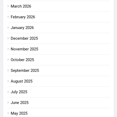
March 2026
February 2026
January 2026
December 2025
November 2025
October 2025
September 2025
August 2025
July 2025
June 2025
May 2025