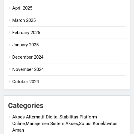
April 2025
March 2025
February 2025
January 2025
December 2024
November 2024
October 2024
Categories
Akses Alternatif Digital,Stabilitas Platform
Online,Manajemen Sistem Akses,Solusi Konektivitas
Aman