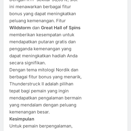
ini menawarkan berbagai fitur
bonus yang dapat meningkatkan
peluang kemenangan. Fitur
Wildstorm
dan
Great Hall of Spins
memberikan kesempatan untuk
mendapatkan putaran gratis dan
pengganda kemenangan yang
dapat meningkatkan hadiah Anda
secara signifikan.
Dengan tema mitologi Nordik dan
berbagai fitur bonus yang menarik,
Thunderstruck II adalah pilihan
tepat bagi pemain yang ingin
mendapatkan pengalaman bermain
yang mendalam dengan peluang
kemenangan besar.
Kesimpulan
Untuk pemain berpengalaman,