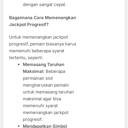
dengan sangat cepat.
Bagaimana Cara Memenangkan
Jackpot Progresif?
Untuk memenangkan jackpot
progresif, pemain biasanya harus
memenuhi beberapa syarat
tertentu, seperti:
Memasang Taruhan
Maksimal:
Beberapa
permainan slot
mengharuskan pemain
untuk memasang taruhan
maksimal agar bisa
memenuhi syarat
memenangkan jackpot
progresif.
Mendapatkan Simbol