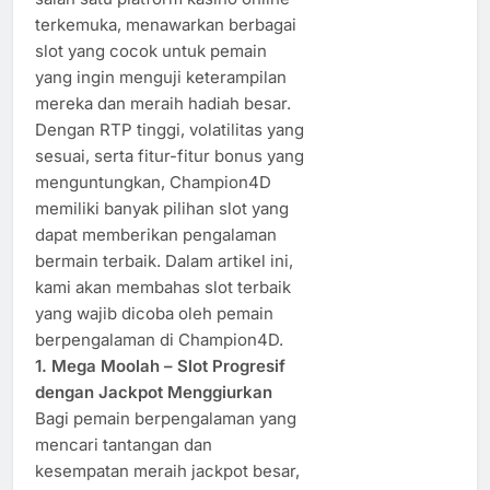
terkemuka, menawarkan berbagai
slot yang cocok untuk pemain
yang ingin menguji keterampilan
mereka dan meraih hadiah besar.
Dengan RTP tinggi, volatilitas yang
sesuai, serta fitur-fitur bonus yang
menguntungkan, Champion4D
memiliki banyak pilihan slot yang
dapat memberikan pengalaman
bermain terbaik. Dalam artikel ini,
kami akan membahas slot terbaik
yang wajib dicoba oleh pemain
berpengalaman di Champion4D.
1. Mega Moolah – Slot Progresif
dengan Jackpot Menggiurkan
Bagi pemain berpengalaman yang
mencari tantangan dan
kesempatan meraih jackpot besar,