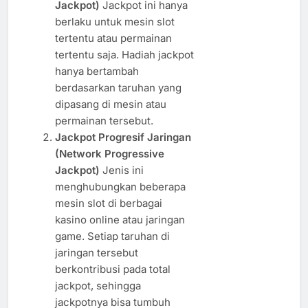
Jackpot)
Jackpot ini hanya
berlaku untuk mesin slot
tertentu atau permainan
tertentu saja. Hadiah jackpot
hanya bertambah
berdasarkan taruhan yang
dipasang di mesin atau
permainan tersebut.
Jackpot Progresif Jaringan
(Network Progressive
Jackpot)
Jenis ini
menghubungkan beberapa
mesin slot di berbagai
kasino online atau jaringan
game. Setiap taruhan di
jaringan tersebut
berkontribusi pada total
jackpot, sehingga
jackpotnya bisa tumbuh