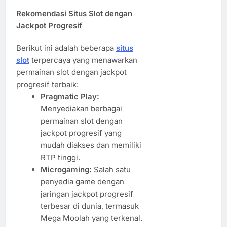
Rekomendasi Situs Slot dengan
Jackpot Progresif
Berikut ini adalah beberapa
situs
slot
terpercaya yang menawarkan
permainan slot dengan jackpot
progresif terbaik:
Pragmatic Play:
Menyediakan berbagai
permainan slot dengan
jackpot progresif yang
mudah diakses dan memiliki
RTP tinggi.
Microgaming:
Salah satu
penyedia game dengan
jaringan jackpot progresif
terbesar di dunia, termasuk
Mega Moolah yang terkenal.