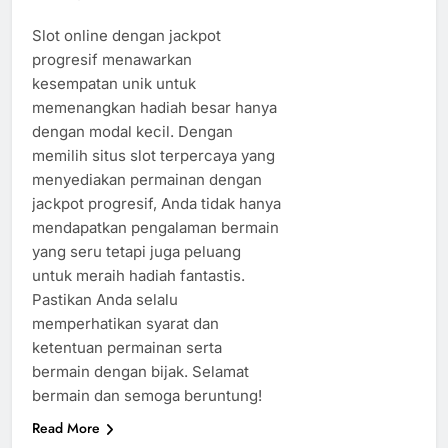
Slot online dengan jackpot
progresif menawarkan
kesempatan unik untuk
memenangkan hadiah besar hanya
dengan modal kecil. Dengan
memilih situs slot terpercaya yang
menyediakan permainan dengan
jackpot progresif, Anda tidak hanya
mendapatkan pengalaman bermain
yang seru tetapi juga peluang
untuk meraih hadiah fantastis.
Pastikan Anda selalu
memperhatikan syarat dan
ketentuan permainan serta
bermain dengan bijak. Selamat
bermain dan semoga beruntung!
Read More