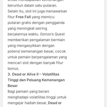
beruntun dalam satu putaran.
Selain itu, slot ini juga menawarkan
fitur
Free Fall
yang memicu
putaran gratis dengan pengganda
yang meningkat seiring
berjalannya waktu. Gonzo’s Quest
memberikan pengalaman bermain
yang mengasyikkan dengan
potensi kemenangan besar, cocok
untuk pemain berpengalaman yang
mencari slot dengan banyak fitur
bonus.
3. Dead or Alive II – Volatilitas
Tinggi dan Peluang Kemenangan
Besar
Bagi pemain yang berani
menghadapi volatilitas tinggi untuk
mengejar hadiah besar,
Dead or