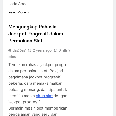
pada Anda!
Read More
Mengungkap Rahasia
Jackpot Progresif dalam
Permainan Slot
da2f5a9
2 years ago
0
9
mins
Temukan rahasia jackpot progresif
dalam permainan slot. Pelajari
bagaimana jackpot progresif
bekerja, cara memaksimalkan
peluang menang, dan tips untuk
memilih mesin
situs slot
dengan
jackpot progresif.
Bermain mesin slot memberikan
pengalaman yang seru dan