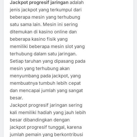
Jackpot progresif jaringan
adalah
jenis jackpot yang terkumpul dari
beberapa mesin yang terhubung
satu sama lain. Mesin ini sering
ditemukan di kasino online dan
beberapa kasino fisik yang
memiliki beberapa mesin slot yang
terhubung dalam satu jaringan.
Setiap taruhan yang dipasang pada
mesin yang terhubung akan
menyumbang pada jackpot, yang
membuatnya tumbuh lebih cepat
dan mencapai jumlah yang sangat
besar.
Jackpot progresif jaringan sering
kali memiliki hadiah yang jauh lebih
besar dibandingkan dengan
jackpot progresif tunggal, karena
jumlah pemain yang berkontribusi