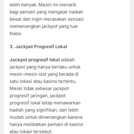
lebih banyak. Mesin ini menarik
bagi pemain yang mengejar hadiah
besar dan ingin merasakan sensasi
memenangkan jackpot yang luar
biasa.
3.
Jackpot Progresif Lokal
Jackpot progresif lokal
adalah
jackpot yang hanya berlaku untuk
mesin-mesin slot yang berada di
satu lokasi atau kasino tertentu.
Meski tidak sebesar jackpot
progresif jaringan, jackpot
progresif lokal tetap menawarkan
hadiah yang signifikan, dan lebih
mudah untuk dimenangkan karena
hanya melibatkan pemain di kasino
atau lokasi tersebut.