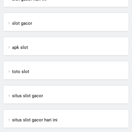
slot gacor
apk slot
toto slot
situs slot gacor
situs slot gacor hari ini