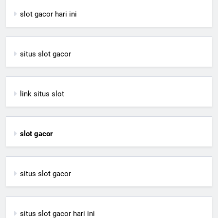
slot gacor hari ini
situs slot gacor
link situs slot
slot gacor
situs slot gacor
situs slot gacor hari ini