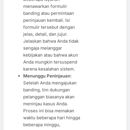
menawarkan formulir
banding atau permintaan
peninjauan kembali. Isi
formulir tersebut dengan
jelas, detail, dan jujur.
Jelaskan bahwa Anda tidak
sengaja melanggar
kebijakan atau bahwa akun
Anda mungkin tersuspend
karena kesalahan sistem.
Menunggu Peninjauan:
Setelah Anda mengajukan
banding, tim dukungan
pelanggan biasanya akan
meninjau kasus Anda.
Proses ini bisa memakan
waktu beberapa hari hingga
beberapa minggu,