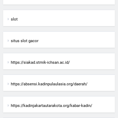
slot
situs slot gacor
https://siakad.stmik-ichsan.ac.id/
https://absensi.kadinpulaulasia.org/daerah/
https://kadinjakartautarakota.org/kabar-kadin/