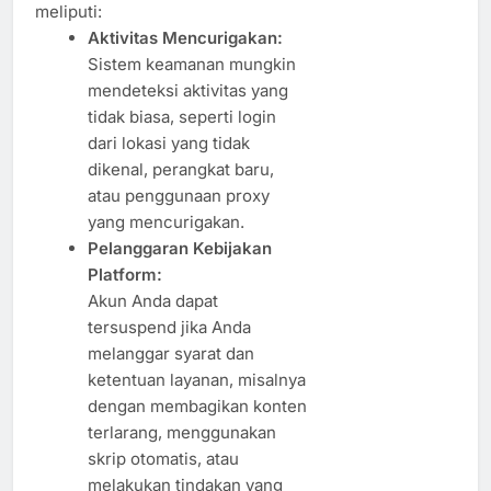
meliputi:
Aktivitas Mencurigakan:
Sistem keamanan mungkin
mendeteksi aktivitas yang
tidak biasa, seperti login
dari lokasi yang tidak
dikenal, perangkat baru,
atau penggunaan proxy
yang mencurigakan.
Pelanggaran Kebijakan
Platform:
Akun Anda dapat
tersuspend jika Anda
melanggar syarat dan
ketentuan layanan, misalnya
dengan membagikan konten
terlarang, menggunakan
skrip otomatis, atau
melakukan tindakan yang