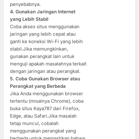
penyebabnya.
4. Gunakan Jaringan Internet
yang Lebih Stabil
Coba akses situs menggunakan
jaringan yang lebih cepat atau
ganti ke koneksi Wi-Fi yang lebih
stabil.Jika memungkinkan,
gunakan perangkat lain untuk
menguji apakah masalahnya terkait
dengan jaringan atau perangkat.
5. Coba Gunakan Browser atau
Perangkat yang Berbeda
Jika Anda menggunakan browser
tertentu (misalnya Chrome), coba
buka situs Kaya787 dari Firefox,
Edge, atau Safari.Jika masalah
tetap muncul, cobalah
menggunakan perangkat yang
berbeda untuk memastikan bahwa