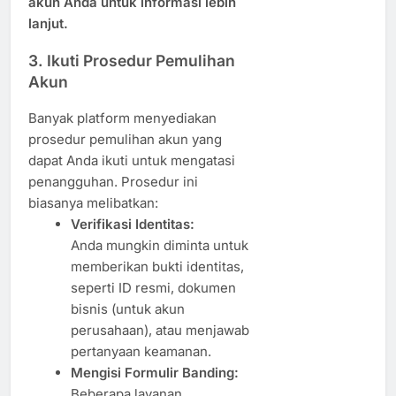
akun Anda untuk informasi lebih
lanjut.
3. Ikuti Prosedur Pemulihan
Akun
Banyak platform menyediakan
prosedur pemulihan akun yang
dapat Anda ikuti untuk mengatasi
penangguhan. Prosedur ini
biasanya melibatkan:
Verifikasi Identitas:
Anda mungkin diminta untuk
memberikan bukti identitas,
seperti ID resmi, dokumen
bisnis (untuk akun
perusahaan), atau menjawab
pertanyaan keamanan.
Mengisi Formulir Banding:
Beberapa layanan