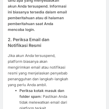
tahu apa yang menyebabkan
akun Anda tersuspend. Informasi
ini biasanya tersedia dalam email
pemberitahuan atau di halaman
pemberitahuan saat Anda
mencoba login.
2. Periksa Email dan
Notifikasi Resmi
Jika akun Anda tersuspend,
platform biasanya akan
mengirimkan email atau notifikasi
resmi yang menjelaskan penyebab
penangguhan dan langkah-langkah
yang perlu Anda ambil.
Periksa kotak masuk dan
folder spam:
Pastikan Anda
tidak melewatkan email dari
platform terkait.