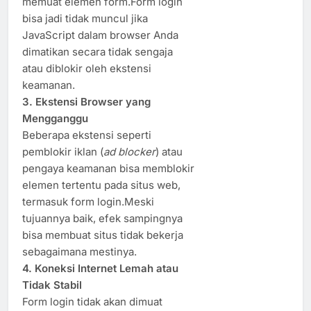
memuat elemen form.Form login
bisa jadi tidak muncul jika
JavaScript dalam browser Anda
dimatikan secara tidak sengaja
atau diblokir oleh ekstensi
keamanan.
3. Ekstensi Browser yang
Mengganggu
Beberapa ekstensi seperti
pemblokir iklan (
ad blocker
) atau
pengaya keamanan bisa memblokir
elemen tertentu pada situs web,
termasuk form login.Meski
tujuannya baik, efek sampingnya
bisa membuat situs tidak bekerja
sebagaimana mestinya.
4. Koneksi Internet Lemah atau
Tidak Stabil
Form login tidak akan dimuat