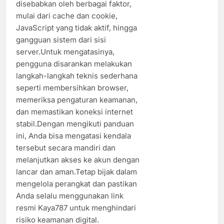
disebabkan oleh berbagai faktor,
mulai dari cache dan cookie,
JavaScript yang tidak aktif, hingga
gangguan sistem dari sisi
server.Untuk mengatasinya,
pengguna disarankan melakukan
langkah-langkah teknis sederhana
seperti membersihkan browser,
memeriksa pengaturan keamanan,
dan memastikan koneksi internet
stabil.Dengan mengikuti panduan
ini, Anda bisa mengatasi kendala
tersebut secara mandiri dan
melanjutkan akses ke akun dengan
lancar dan aman.Tetap bijak dalam
mengelola perangkat dan pastikan
Anda selalu menggunakan link
resmi Kaya787 untuk menghindari
risiko keamanan digital.