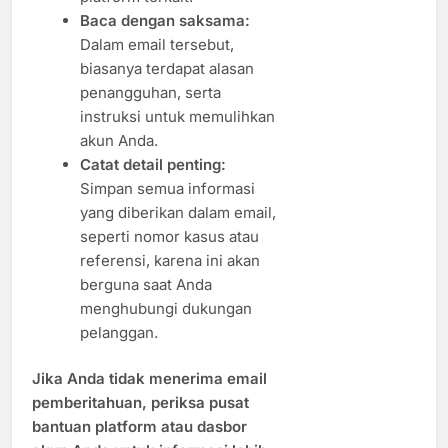
Baca dengan saksama:
Dalam email tersebut,
biasanya terdapat alasan
penangguhan, serta
instruksi untuk memulihkan
akun Anda.
Catat detail penting:
Simpan semua informasi
yang diberikan dalam email,
seperti nomor kasus atau
referensi, karena ini akan
berguna saat Anda
menghubungi dukungan
pelanggan.
Jika Anda tidak menerima email
pemberitahuan, periksa pusat
bantuan platform atau dasbor