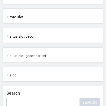
toto slot
situs slot gacor
situs slot gacor hari ini
slot
Search
SEARCH