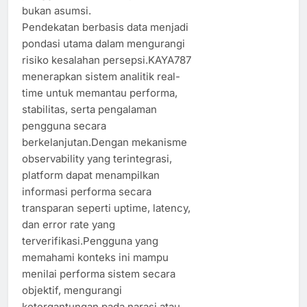
bukan asumsi.
Pendekatan berbasis data menjadi
pondasi utama dalam mengurangi
risiko kesalahan persepsi.KAYA787
menerapkan sistem analitik real-
time untuk memantau performa,
stabilitas, serta pengalaman
pengguna secara
berkelanjutan.Dengan mekanisme
observability yang terintegrasi,
platform dapat menampilkan
informasi performa secara
transparan seperti uptime, latency,
dan error rate yang
terverifikasi.Pengguna yang
memahami konteks ini mampu
menilai performa sistem secara
objektif, mengurangi
ketergantungan pada narasi atau