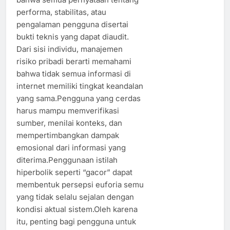
performa, stabilitas, atau
pengalaman pengguna disertai
bukti teknis yang dapat diaudit.
Dari sisi individu, manajemen
risiko pribadi berarti memahami
bahwa tidak semua informasi di
internet memiliki tingkat keandalan
yang sama.Pengguna yang cerdas
harus mampu memverifikasi
sumber, menilai konteks, dan
mempertimbangkan dampak
emosional dari informasi yang
diterima.Penggunaan istilah
hiperbolik seperti “gacor” dapat
membentuk persepsi euforia semu
yang tidak selalu sejalan dengan
kondisi aktual sistem.Oleh karena
itu, penting bagi pengguna untuk