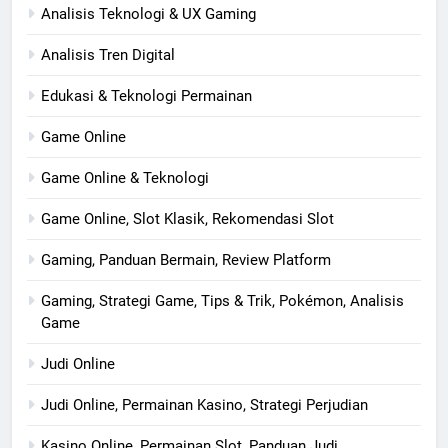
Analisis Teknologi & UX Gaming
Analisis Tren Digital
Edukasi & Teknologi Permainan
Game Online
Game Online & Teknologi
Game Online, Slot Klasik, Rekomendasi Slot
Gaming, Panduan Bermain, Review Platform
Gaming, Strategi Game, Tips & Trik, Pokémon, Analisis
Game
Judi Online
Judi Online, Permainan Kasino, Strategi Perjudian
Kasino Online, Permainan Slot, Panduan Judi