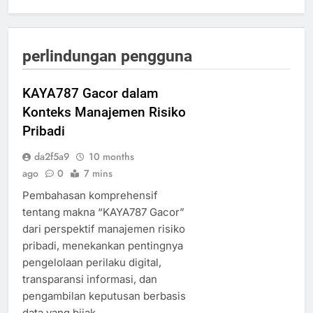
perlindungan pengguna
KAYA787 Gacor dalam
Konteks Manajemen Risiko
Pribadi
da2f5a9
10 months
ago
0
7 mins
Pembahasan komprehensif
tentang makna “KAYA787 Gacor”
dari perspektif manajemen risiko
pribadi, menekankan pentingnya
pengelolaan perilaku digital,
transparansi informasi, dan
pengambilan keputusan berbasis
data yang bijak.