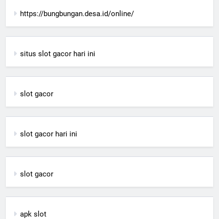
https://bungbungan.desa.id/online/
situs slot gacor hari ini
slot gacor
slot gacor hari ini
slot gacor
apk slot