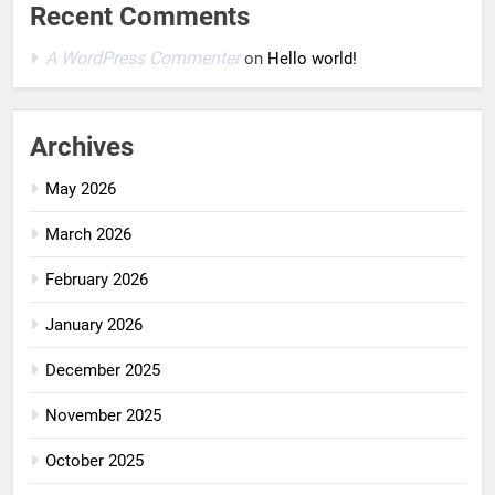
Recent Comments
A WordPress Commenter
on
Hello world!
Archives
May 2026
March 2026
February 2026
January 2026
December 2025
November 2025
October 2025