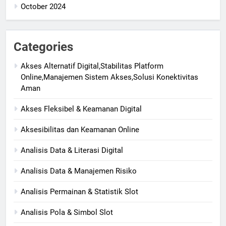
October 2024
Categories
Akses Alternatif Digital,Stabilitas Platform
Online,Manajemen Sistem Akses,Solusi Konektivitas
Aman
Akses Fleksibel & Keamanan Digital
Aksesibilitas dan Keamanan Online
Analisis Data & Literasi Digital
Analisis Data & Manajemen Risiko
Analisis Permainan & Statistik Slot
Analisis Pola & Simbol Slot