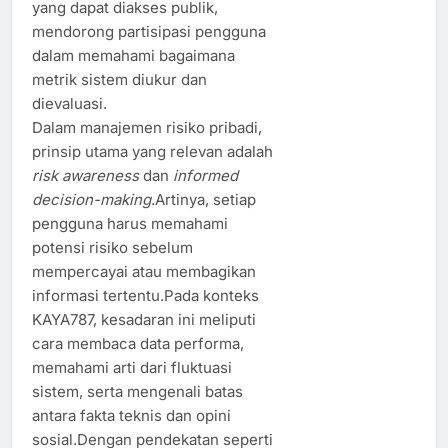
yang dapat diakses publik,
mendorong partisipasi pengguna
dalam memahami bagaimana
metrik sistem diukur dan
dievaluasi.
Dalam manajemen risiko pribadi,
prinsip utama yang relevan adalah
risk awareness
dan
informed
decision-making
.Artinya, setiap
pengguna harus memahami
potensi risiko sebelum
mempercayai atau membagikan
informasi tertentu.Pada konteks
KAYA787, kesadaran ini meliputi
cara membaca data performa,
memahami arti dari fluktuasi
sistem, serta mengenali batas
antara fakta teknis dan opini
sosial.Dengan pendekatan seperti