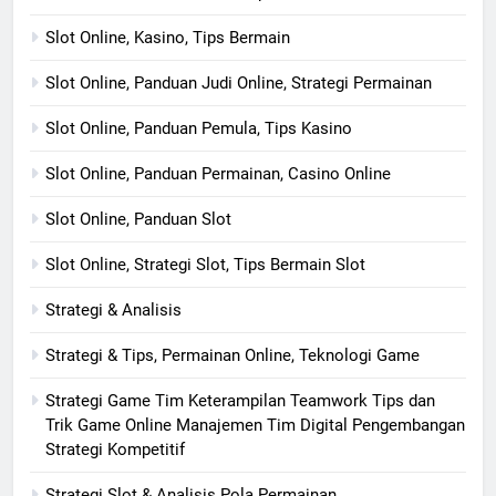
Slot Online, Kasino, Tips Bermain
Slot Online, Panduan Judi Online, Strategi Permainan
Slot Online, Panduan Pemula, Tips Kasino
Slot Online, Panduan Permainan, Casino Online
Slot Online, Panduan Slot
Slot Online, Strategi Slot, Tips Bermain Slot
Strategi & Analisis
Strategi & Tips, Permainan Online, Teknologi Game
Strategi Game Tim Keterampilan Teamwork Tips dan
Trik Game Online Manajemen Tim Digital Pengembangan
Strategi Kompetitif
Strategi Slot & Analisis Pola Permainan