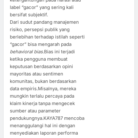
label “gacor” yang sering kali
bersifat subjektif.
Dari sudut pandang manajemen
risiko, persepsi publik yang
berlebihan terhadap istilah seperti
“gacor” bisa mengarah pada
behavioral bias
.Bias ini terjadi
ketika pengguna membuat
keputusan berdasarkan opini
mayoritas atau sentimen
komunitas, bukan berdasarkan
data empiris.Misalnya, mereka
mungkin terlalu percaya pada
klaim kinerja tanpa mengecek
sumber atau parameter
pendukungnya.KAYA787 mencoba
menanggulangi hal ini dengan
menyediakan laporan performa