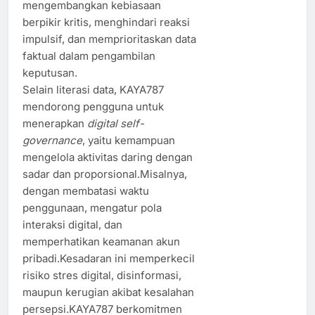
mengembangkan kebiasaan
berpikir kritis, menghindari reaksi
impulsif, dan memprioritaskan data
faktual dalam pengambilan
keputusan.
Selain literasi data, KAYA787
mendorong pengguna untuk
menerapkan
digital self-
governance
, yaitu kemampuan
mengelola aktivitas daring dengan
sadar dan proporsional.Misalnya,
dengan membatasi waktu
penggunaan, mengatur pola
interaksi digital, dan
memperhatikan keamanan akun
pribadi.Kesadaran ini memperkecil
risiko stres digital, disinformasi,
maupun kerugian akibat kesalahan
persepsi.KAYA787 berkomitmen