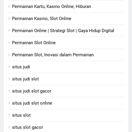
Permainan Kartu, Kasino Online, Hiburan
Permainan Kasino, Slot Online
Permainan Online | Strategi Slot | Gaya Hidup Digital
Permainan Slot Online
Permainan Slot, Inovasi dalam Permainan
situs judi
situs judi slot
situs judi slot gacor
situs judi slot online
situs slot
situs slot gacor