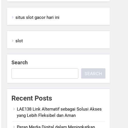
situs slot gacor hari ini
slot
Search
SEARCH
Recent Posts
LAE138 Link Alternatif sebagai Solusi Akses
yang Lebih Fleksibel dan Aman
Peran Media Digital dalam Meningkatkan