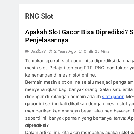
RNG Slot
Apakah Slot Gacor Bisa Diprediksi? 
Penjelasannya
Da2f5a9
2 Years Ago
0
23 Mins
Temukan apakah slot gacor bisa diprediksi dan bag
mesin slot. Pelajari tentang RTP, RNG, dan faktor
kemenangan di mesin slot online.
Bermain mesin slot online selalu menjadi pengala
menyenangkan bagi banyak orang. Salah satu istila
didengar di kalangan pemain adalah
slot gacor
. Me
gacor
ini sering kali dikaitkan dengan mesin slot ya
memberikan kemenangan besar atau pembayaran. 
seperti ini, banyak pemain yang bertanya-tanya:
Ap
diprediksi?
Dalam artikel ini, kita akan membahas apakah
slot 