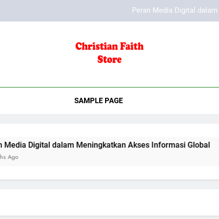
Peran Media Digital dalam
Login Tiara4D dan Cara Me
Sistem Monitoring Performa pada Lebah4D: Strategi Menj
istian Faith Store
LAE138 Link Alternatif sebagai Solus
rbagai Produk Inspiratif Yang Mendukung Iman Kristen Anda Di
Peran Media Digital dalam
SAMPLE PAGE
Login Tiara4D dan Cara Me
Sistem Monitoring Performa pada Lebah4D: Strategi Menj
tal dalam Meningkatkan Akses Informasi Global
Login T
5 Months