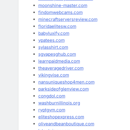
moonshine-master.com
findomwebcams.com
minecraftserversreview.com
floridaelitesw.com
babyluxify.com
vpatees.com
sylasshirt.com
sgvapesghub.com
learnpaidmedia.com
theaveragedriver.com
vikingvise.com
nansuniqueshop4men.com
parksideofglenview.com
congdol.com
washburnillinois.org
ryptgym.com
eliteshopexpress.com
oliveandbeanboutique.com