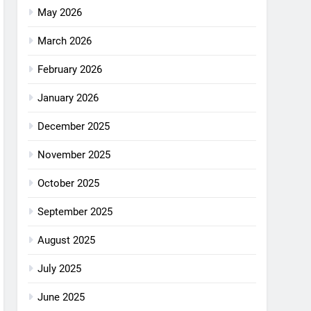
May 2026
March 2026
February 2026
January 2026
December 2025
November 2025
October 2025
September 2025
August 2025
July 2025
June 2025