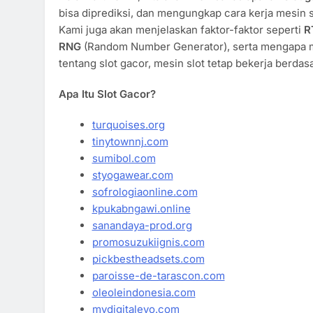
bisa diprediksi, dan mengungkap cara kerja mesin 
Kami juga akan menjelaskan faktor-faktor seperti
R
RNG
(Random Number Generator), serta mengapa m
tentang slot gacor, mesin slot tetap bekerja berdas
Apa Itu Slot Gacor?
turquoises.org
tinytownnj.com
sumibol.com
styogawear.com
sofrologiaonline.com
kpukabngawi.online
sanandaya-prod.org
promosuzukiignis.com
pickbestheadsets.com
paroisse-de-tarascon.com
oleoleindonesia.com
mydigitalevo.com