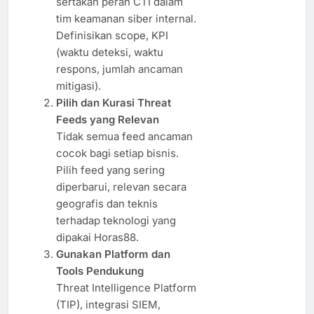
sertakan peran CTI dalam
tim keamanan siber internal.
Definisikan scope, KPI
(waktu deteksi, waktu
respons, jumlah ancaman
mitigasi).
Pilih dan Kurasi Threat
Feeds yang Relevan
Tidak semua feed ancaman
cocok bagi setiap bisnis.
Pilih feed yang sering
diperbarui, relevan secara
geografis dan teknis
terhadap teknologi yang
dipakai Horas88.
Gunakan Platform dan
Tools Pendukung
Threat Intelligence Platform
(TIP), integrasi SIEM,