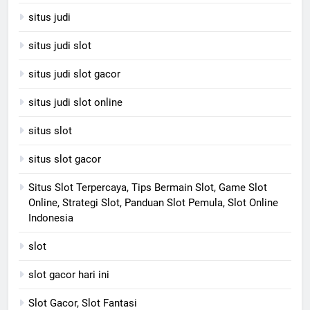
situs judi
situs judi slot
situs judi slot gacor
situs judi slot online
situs slot
situs slot gacor
Situs Slot Terpercaya, Tips Bermain Slot, Game Slot
Online, Strategi Slot, Panduan Slot Pemula, Slot Online
Indonesia
slot
slot gacor hari ini
Slot Gacor, Slot Fantasi