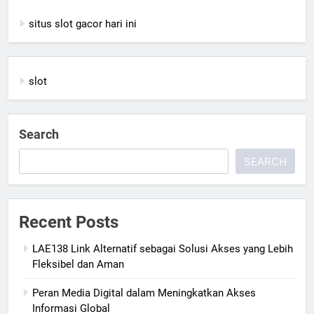
situs slot gacor hari ini
slot
Search
SEARCH
Recent Posts
LAE138 Link Alternatif sebagai Solusi Akses yang Lebih
Fleksibel dan Aman
Peran Media Digital dalam Meningkatkan Akses
Informasi Global