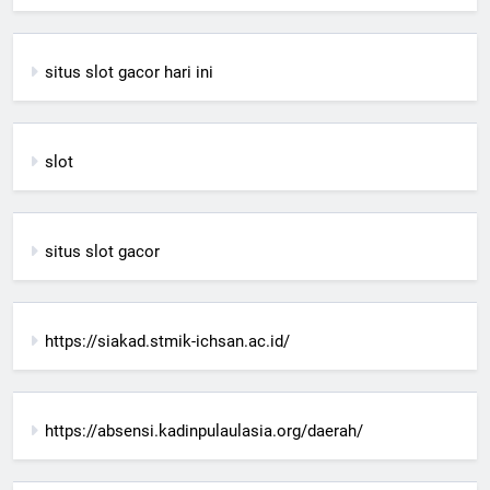
situs slot gacor hari ini
slot
situs slot gacor
https://siakad.stmik-ichsan.ac.id/
https://absensi.kadinpulaulasia.org/daerah/