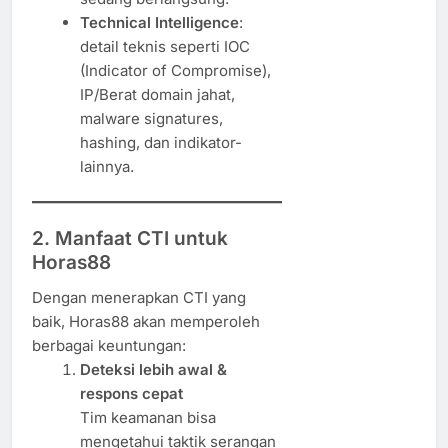
Technical Intelligence
:
detail teknis seperti IOC
(Indicator of Compromise),
IP/Berat domain jahat,
malware signatures,
hashing, dan indikator-
lainnya.
2. Manfaat CTI untuk
Horas88
Dengan menerapkan CTI yang
baik, Horas88 akan memperoleh
berbagai keuntungan:
Deteksi lebih awal &
respons cepat
Tim keamanan bisa
mengetahui taktik serangan