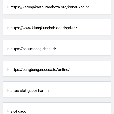
https://kadinjakartautarakota.org/kabar-kadin/
https://www.klungkungkab.go.id/galeri/
https://batumadeg.desa.id/
https://bungbungan.desa.id/online/
situs slot gacor hari ini
slot gacor