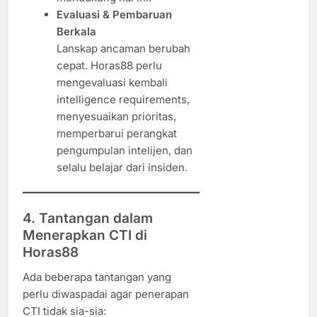
Evaluasi & Pembaruan
Berkala
Lanskap ancaman berubah
cepat. Horas88 perlu
mengevaluasi kembali
intelligence requirements,
menyesuaikan prioritas,
memperbarui perangkat
pengumpulan intelijen, dan
selalu belajar dari insiden.
4. Tantangan dalam
Menerapkan CTI di
Horas88
Ada beberapa tantangan yang
perlu diwaspadai agar penerapan
CTI tidak sia-sia: