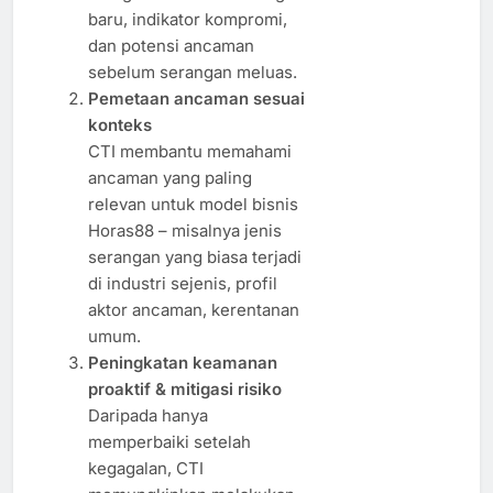
baru, indikator kompromi,
dan potensi ancaman
sebelum serangan meluas.
Pemetaan ancaman sesuai
konteks
CTI membantu memahami
ancaman yang paling
relevan untuk model bisnis
Horas88 – misalnya jenis
serangan yang biasa terjadi
di industri sejenis, profil
aktor ancaman, kerentanan
umum.
Peningkatan keamanan
proaktif & mitigasi risiko
Daripada hanya
memperbaiki setelah
kegagalan, CTI