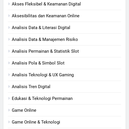
Akses Fleksibel & Keamanan Digital
Aksesibilitas dan Keamanan Online
Analisis Data & Literasi Digital
Analisis Data & Manajemen Risiko
Analisis Permainan & Statistik Slot
Analisis Pola & Simbol Slot
Analisis Teknologi & UX Gaming
Analisis Tren Digital
Edukasi & Teknologi Permainan
Game Online
Game Online & Teknologi