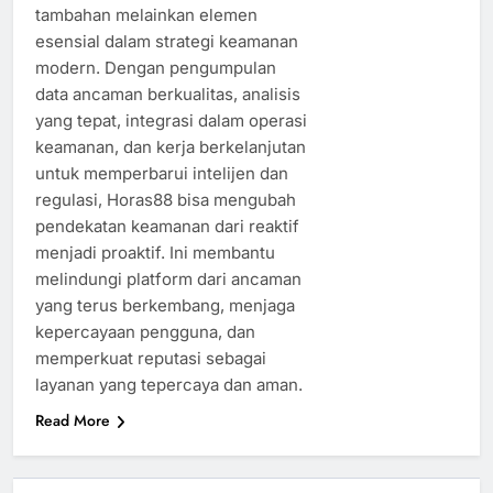
tambahan melainkan elemen
esensial dalam strategi keamanan
modern. Dengan pengumpulan
data ancaman berkualitas, analisis
yang tepat, integrasi dalam operasi
keamanan, dan kerja berkelanjutan
untuk memperbarui intelijen dan
regulasi, Horas88 bisa mengubah
pendekatan keamanan dari reaktif
menjadi proaktif. Ini membantu
melindungi platform dari ancaman
yang terus berkembang, menjaga
kepercayaan pengguna, dan
memperkuat reputasi sebagai
layanan yang tepercaya dan aman.
Read More