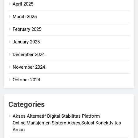
April 2025
March 2025
February 2025
January 2025
December 2024
November 2024
October 2024
Categories
Akses Alternatif Digital,Stabilitas Platform
Online,Manajemen Sistem Akses,Solusi Konektivitas
Aman