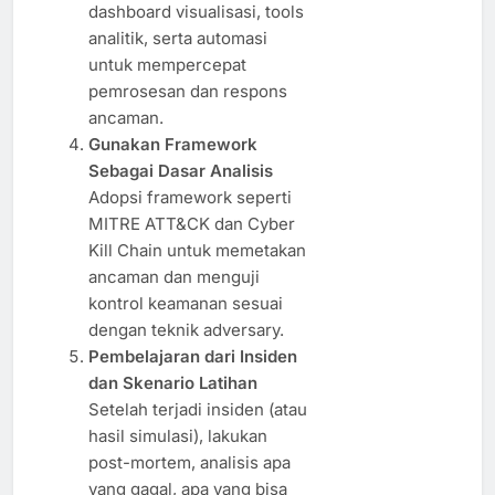
dashboard visualisasi, tools
analitik, serta automasi
untuk mempercepat
pemrosesan dan respons
ancaman.
Gunakan Framework
Sebagai Dasar Analisis
Adopsi framework seperti
MITRE ATT&CK dan Cyber
Kill Chain untuk memetakan
ancaman dan menguji
kontrol keamanan sesuai
dengan teknik adversary.
Pembelajaran dari Insiden
dan Skenario Latihan
Setelah terjadi insiden (atau
hasil simulasi), lakukan
post-mortem, analisis apa
yang gagal, apa yang bisa