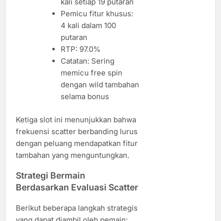
kali setiap 19 putaran
Pemicu fitur khusus:
4 kali dalam 100
putaran
RTP: 97.0%
Catatan: Sering
memicu free spin
dengan wild tambahan
selama bonus
Ketiga slot ini menunjukkan bahwa
frekuensi scatter berbanding lurus
dengan peluang mendapatkan fitur
tambahan yang menguntungkan.
Strategi Bermain
Berdasarkan Evaluasi Scatter
Berikut beberapa langkah strategis
yang dapat diambil oleh pemain: