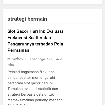
strategi bermain
Slot Gacor Hari Ini: Evaluasi
Frekuensi Scatter dan
Pengaruhnya terhadap Pola
Permainan
da2f5a9
1 year ago
0
6
mins
Pelajari bagaimana frekuensi
simbol scatter memengaruhi
performa slot gacor hari ini.
Temukan evaluasi statistik dan
strategi berbasis data untuk
memaksimalkan peluang menang.