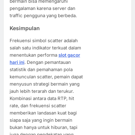
bermain bisa memengaruhi
pengalaman karena server dan
traffic pengguna yang berbeda.
Kesimpulan
Frekuensi simbol scatter adalah
salah satu indikator terkuat dalam
menentukan performa
slot gacor
hari ini
. Dengan pemantauan
statistik dan pemahaman pola
kemunculan scatter, pemain dapat
menyusun strategi bermain yang
jauh lebih terarah dan terukur.
Kombinasi antara data RTP, hit
rate, dan frekuensi scatter
memberikan landasan kuat bagi
siapa saja yang ingin bermain
bukan hanya untuk hiburan, tapi
juga dengan pendekatan yang