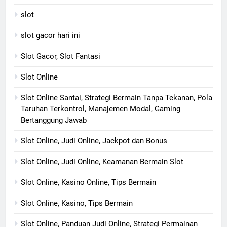
slot
slot gacor hari ini
Slot Gacor, Slot Fantasi
Slot Online
Slot Online Santai, Strategi Bermain Tanpa Tekanan, Pola
Taruhan Terkontrol, Manajemen Modal, Gaming
Bertanggung Jawab
Slot Online, Judi Online, Jackpot dan Bonus
Slot Online, Judi Online, Keamanan Bermain Slot
Slot Online, Kasino Online, Tips Bermain
Slot Online, Kasino, Tips Bermain
Slot Online, Panduan Judi Online, Strategi Permainan