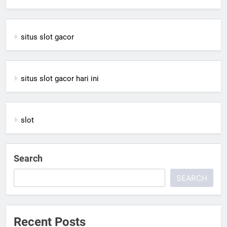
situs slot gacor
situs slot gacor hari ini
slot
Search
SEARCH
Recent Posts