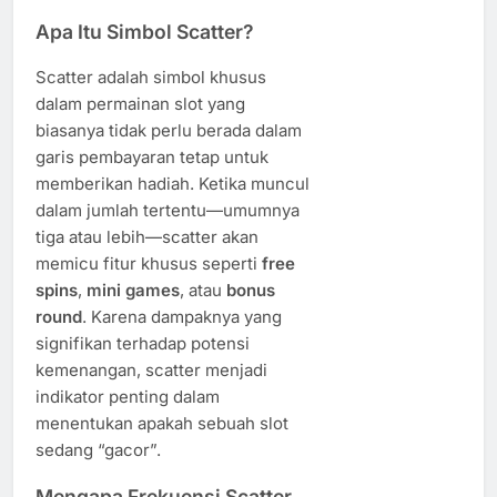
Apa Itu Simbol Scatter?
Scatter adalah simbol khusus
dalam permainan slot yang
biasanya tidak perlu berada dalam
garis pembayaran tetap untuk
memberikan hadiah. Ketika muncul
dalam jumlah tertentu—umumnya
tiga atau lebih—scatter akan
memicu fitur khusus seperti
free
spins
,
mini games
, atau
bonus
round
. Karena dampaknya yang
signifikan terhadap potensi
kemenangan, scatter menjadi
indikator penting dalam
menentukan apakah sebuah slot
sedang “gacor”.
Mengapa Frekuensi Scatter