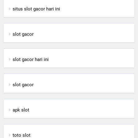
situs slot gacor hari ini
slot gacor
slot gacor hari ini
slot gacor
apk slot
toto slot