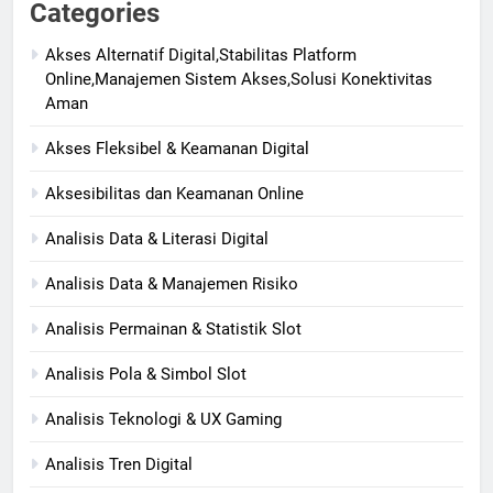
Categories
Akses Alternatif Digital,Stabilitas Platform
Online,Manajemen Sistem Akses,Solusi Konektivitas
Aman
Akses Fleksibel & Keamanan Digital
Aksesibilitas dan Keamanan Online
Analisis Data & Literasi Digital
Analisis Data & Manajemen Risiko
Analisis Permainan & Statistik Slot
Analisis Pola & Simbol Slot
Analisis Teknologi & UX Gaming
Analisis Tren Digital