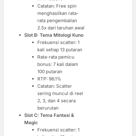
Catatan: Free spin
menghasilkan rata-
rata pengembalian
2.5x dari taruhan awal
Slot B: Tema Mitologi Kuno
Frekuensi scatter: 1
kali setiap 13 putaran
Rata-rata pemicu
bonus: 7 kali dalam
100 putaran
RTP: 96.1%
Catatan: Scatter
sering muncul di reel
2, 3, dan 4 secara
berurutan
Slot C: Tema Fantasi &
Magic
Frekuensi scatter: 1