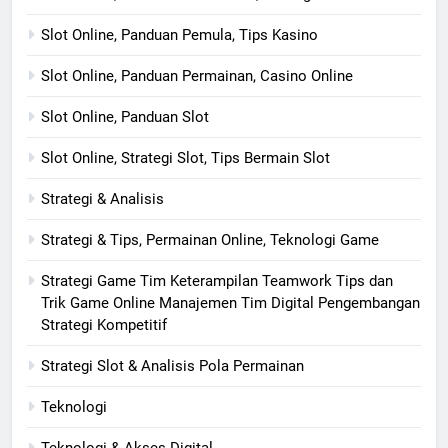
Slot Online, Panduan Pemula, Tips Kasino
Slot Online, Panduan Permainan, Casino Online
Slot Online, Panduan Slot
Slot Online, Strategi Slot, Tips Bermain Slot
Strategi & Analisis
Strategi & Tips, Permainan Online, Teknologi Game
Strategi Game Tim Keterampilan Teamwork Tips dan
Trik Game Online Manajemen Tim Digital Pengembangan
Strategi Kompetitif
Strategi Slot & Analisis Pola Permainan
Teknologi