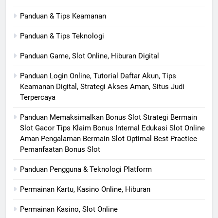
Panduan & Tips Keamanan
Panduan & Tips Teknologi
Panduan Game, Slot Online, Hiburan Digital
Panduan Login Online, Tutorial Daftar Akun, Tips
Keamanan Digital, Strategi Akses Aman, Situs Judi
Terpercaya
Panduan Memaksimalkan Bonus Slot Strategi Bermain
Slot Gacor Tips Klaim Bonus Internal Edukasi Slot Online
Aman Pengalaman Bermain Slot Optimal Best Practice
Pemanfaatan Bonus Slot
Panduan Pengguna & Teknologi Platform
Permainan Kartu, Kasino Online, Hiburan
Permainan Kasino, Slot Online