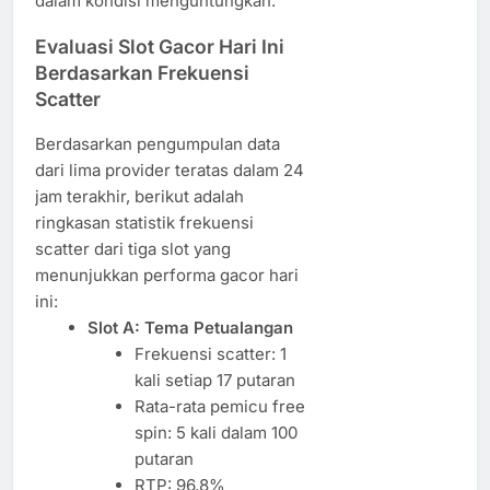
dalam kondisi menguntungkan.
Evaluasi Slot Gacor Hari Ini
Berdasarkan Frekuensi
Scatter
Berdasarkan pengumpulan data
dari lima provider teratas dalam 24
jam terakhir, berikut adalah
ringkasan statistik frekuensi
scatter dari tiga slot yang
menunjukkan performa gacor hari
ini:
Slot A: Tema Petualangan
Frekuensi scatter: 1
kali setiap 17 putaran
Rata-rata pemicu free
spin: 5 kali dalam 100
putaran
RTP: 96.8%