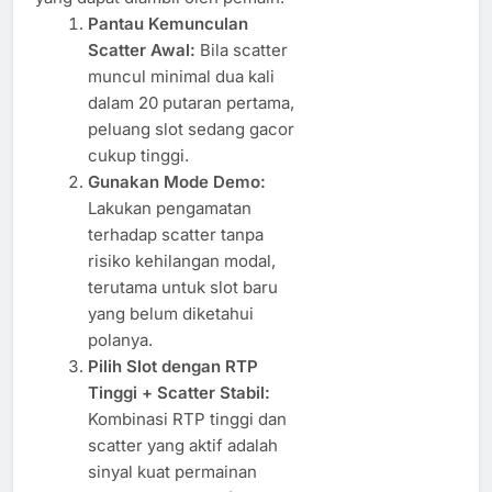
Pantau Kemunculan
Scatter Awal:
Bila scatter
muncul minimal dua kali
dalam 20 putaran pertama,
peluang slot sedang gacor
cukup tinggi.
Gunakan Mode Demo:
Lakukan pengamatan
terhadap scatter tanpa
risiko kehilangan modal,
terutama untuk slot baru
yang belum diketahui
polanya.
Pilih Slot dengan RTP
Tinggi + Scatter Stabil:
Kombinasi RTP tinggi dan
scatter yang aktif adalah
sinyal kuat permainan