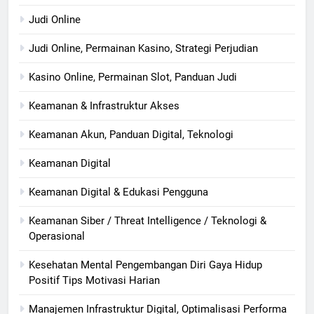
Judi Online
Judi Online, Permainan Kasino, Strategi Perjudian
Kasino Online, Permainan Slot, Panduan Judi
Keamanan & Infrastruktur Akses
Keamanan Akun, Panduan Digital, Teknologi
Keamanan Digital
Keamanan Digital & Edukasi Pengguna
Keamanan Siber / Threat Intelligence / Teknologi &
Operasional
Kesehatan Mental Pengembangan Diri Gaya Hidup
Positif Tips Motivasi Harian
Manajemen Infrastruktur Digital, Optimalisasi Performa