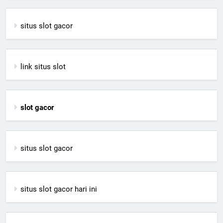
situs slot gacor
link situs slot
slot gacor
situs slot gacor
situs slot gacor hari ini