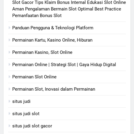
Slot Gacor Tips Klaim Bonus Internal Edukasi Slot Online
Aman Pengalaman Bermain Slot Optimal Best Practice
Pemanfaatan Bonus Slot
Panduan Pengguna & Teknologi Platform
Permainan Kartu, Kasino Online, Hiburan
Permainan Kasino, Slot Online
Permainan Online | Strategi Slot | Gaya Hidup Digital
Permainan Slot Online
Permainan Slot, Inovasi dalam Permainan
situs judi
situs judi slot
situs judi slot gacor