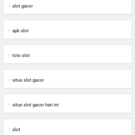
slot gacor
apk slot
toto slot
situs slot gacor
situs slot gacor hari ini
slot