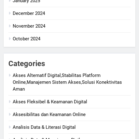
January 2025
December 2024
November 2024
October 2024
Categories
Akses Alternatif Digital,Stabilitas Platform
Online,Manajemen Sistem Akses,Solusi Konektivitas
Aman
Akses Fleksibel & Keamanan Digital
Aksesibilitas dan Keamanan Online
Analisis Data & Literasi Digital