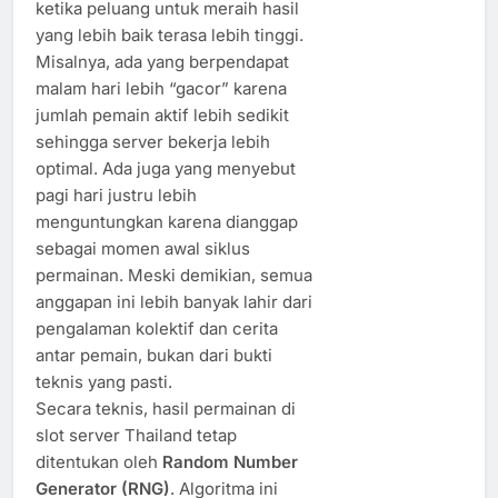
ketika peluang untuk meraih hasil
yang lebih baik terasa lebih tinggi.
Misalnya, ada yang berpendapat
malam hari lebih “gacor” karena
jumlah pemain aktif lebih sedikit
sehingga server bekerja lebih
optimal. Ada juga yang menyebut
pagi hari justru lebih
menguntungkan karena dianggap
sebagai momen awal siklus
permainan. Meski demikian, semua
anggapan ini lebih banyak lahir dari
pengalaman kolektif dan cerita
antar pemain, bukan dari bukti
teknis yang pasti.
Secara teknis, hasil permainan di
slot server Thailand tetap
ditentukan oleh
Random Number
Generator (RNG)
. Algoritma ini