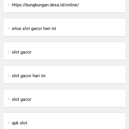
https://bungbungan.desa.id/online/
situs slot gacor hari ini
slot gacor
slot gacor hari ini
slot gacor
apk slot