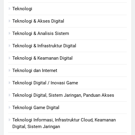
Teknologi
Teknologi & Akses Digital
Teknologi & Analisis Sistem
Teknologi & Infrastruktur Digital
Teknologi & Keamanan Digital
Teknologi dan Internet
Teknologi Digital / Inovasi Game
Teknologi Digital, Sistem Jaringan, Panduan Akses
Teknologi Game Digital
Teknologi Informasi, Infrastruktur Cloud, Keamanan
Digital, Sistem Jaringan