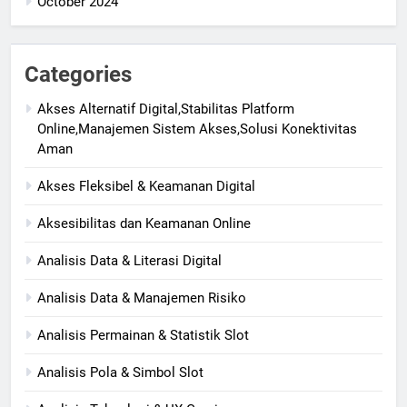
October 2024
Categories
Akses Alternatif Digital,Stabilitas Platform
Online,Manajemen Sistem Akses,Solusi Konektivitas
Aman
Akses Fleksibel & Keamanan Digital
Aksesibilitas dan Keamanan Online
Analisis Data & Literasi Digital
Analisis Data & Manajemen Risiko
Analisis Permainan & Statistik Slot
Analisis Pola & Simbol Slot