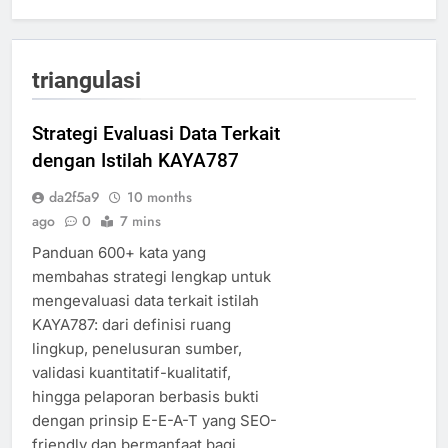
triangulasi
Strategi Evaluasi Data Terkait
dengan Istilah KAYA787
da2f5a9
10 months
ago
0
7 mins
Panduan 600+ kata yang
membahas strategi lengkap untuk
mengevaluasi data terkait istilah
KAYA787: dari definisi ruang
lingkup, penelusuran sumber,
validasi kuantitatif-kualitatif,
hingga pelaporan berbasis bukti
dengan prinsip E-E-A-T yang SEO-
friendly dan bermanfaat bagi