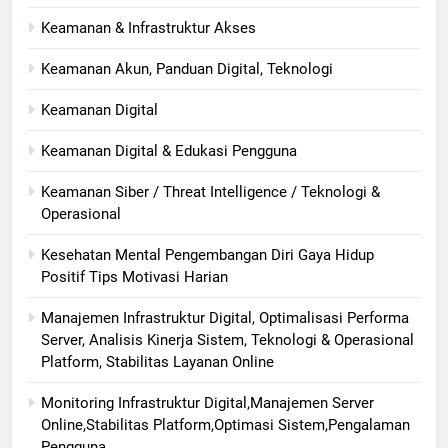
Keamanan & Infrastruktur Akses
Keamanan Akun, Panduan Digital, Teknologi
Keamanan Digital
Keamanan Digital & Edukasi Pengguna
Keamanan Siber / Threat Intelligence / Teknologi &
Operasional
Kesehatan Mental Pengembangan Diri Gaya Hidup
Positif Tips Motivasi Harian
Manajemen Infrastruktur Digital, Optimalisasi Performa
Server, Analisis Kinerja Sistem, Teknologi & Operasional
Platform, Stabilitas Layanan Online
Monitoring Infrastruktur Digital,Manajemen Server
Online,Stabilitas Platform,Optimasi Sistem,Pengalaman
Pengguna