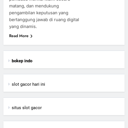
matang, dan mendukung
pengambilan keputusan yang
bertanggung jawab di ruang digital
yang dinamis.
Read More
bokep indo
slot gacor hari ini
situs slot gacor