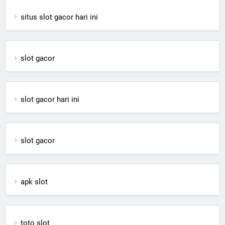
situs slot gacor hari ini
slot gacor
slot gacor hari ini
slot gacor
apk slot
toto slot