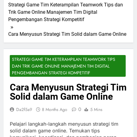
Strategi Game Tim Keterampilan Teamwork Tips dan
Trik Game Online Manajemen Tim Digital
Pengembangan Strategi Kompetitif
Cara Menyusun Strategi Tim Solid dalam Game Online
STRATEGI GAME TIM KETERAMPILAN TEAMWORK TIPS
DAN TRIK GAME ONLINE MANAJEMEN TIM DIGITAL
PENGEMBANGAN STRATEGI KOMPETITIF
Cara Menyusun Strategi Tim
Solid dalam Game Online
0
Da2f5a9
8 Months Ago
5 Mins
Pelajari langkah-langkah menyusun strategi tim
solid dalam game online. Temukan tips