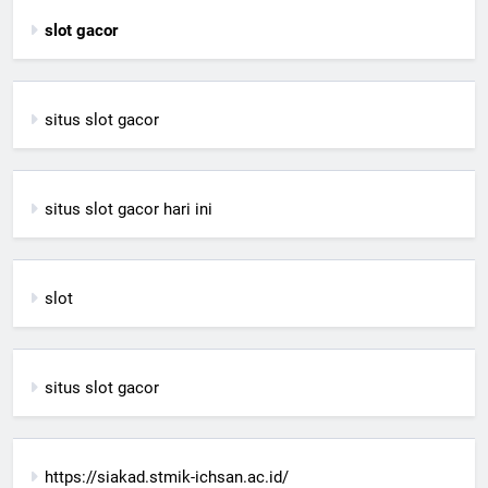
slot gacor
situs slot gacor
situs slot gacor hari ini
slot
situs slot gacor
https://siakad.stmik-ichsan.ac.id/