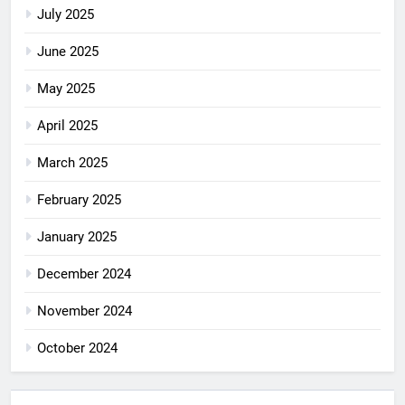
July 2025
June 2025
May 2025
April 2025
March 2025
February 2025
January 2025
December 2024
November 2024
October 2024