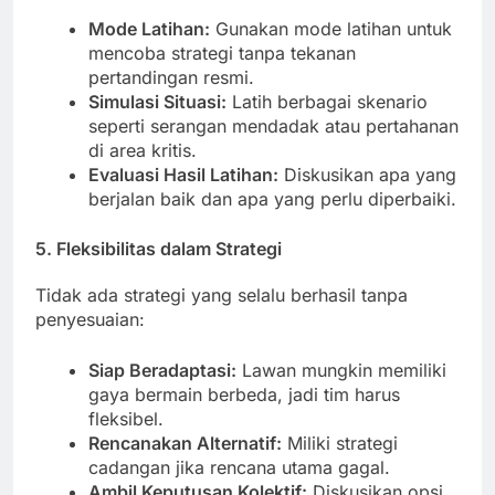
Mode Latihan:
Gunakan mode latihan untuk
mencoba strategi tanpa tekanan
pertandingan resmi.
Simulasi Situasi:
Latih berbagai skenario
seperti serangan mendadak atau pertahanan
di area kritis.
Evaluasi Hasil Latihan:
Diskusikan apa yang
berjalan baik dan apa yang perlu diperbaiki.
5. Fleksibilitas dalam Strategi
Tidak ada strategi yang selalu berhasil tanpa
penyesuaian:
Siap Beradaptasi:
Lawan mungkin memiliki
gaya bermain berbeda, jadi tim harus
fleksibel.
Rencanakan Alternatif:
Miliki strategi
cadangan jika rencana utama gagal.
Ambil Keputusan Kolektif:
Diskusikan opsi