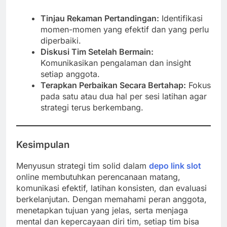
Tinjau Rekaman Pertandingan:
Identifikasi
momen-momen yang efektif dan yang perlu
diperbaiki.
Diskusi Tim Setelah Bermain:
Komunikasikan pengalaman dan insight
setiap anggota.
Terapkan Perbaikan Secara Bertahap:
Fokus
pada satu atau dua hal per sesi latihan agar
strategi terus berkembang.
Kesimpulan
Menyusun strategi tim solid dalam
depo link slot
online membutuhkan perencanaan matang,
komunikasi efektif, latihan konsisten, dan evaluasi
berkelanjutan. Dengan memahami peran anggota,
menetapkan tujuan yang jelas, serta menjaga
mental dan kepercayaan diri tim, setiap tim bisa