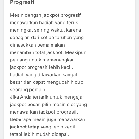
Progresif
Mesin dengan
jackpot progresif
menawarkan hadiah yang terus
meningkat seiring waktu, karena
sebagian dari setiap taruhan yang
dimasukkan pemain akan
menambah total jackpot. Meskipun
peluang untuk memenangkan
jackpot progresif lebih kecil,
hadiah yang ditawarkan sangat
besar dan dapat mengubah hidup
seorang pemain.
Jika Anda tertarik untuk mengejar
jackpot besar, pilih mesin slot yang
menawarkan jackpot progresif.
Beberapa mesin juga menawarkan
jackpot tetap
yang lebih kecil
tetapi lebih mudah dicapai.