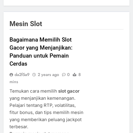
Mesin Slot
Bagaimana Memilih Slot
Gacor yang Menjanjikan:
Panduan untuk Pemain
Cerdas
da2f5a9
2 years ago
0
8
mins
Temukan cara memilih
slot gacor
yang menjanjikan kemenangan.
Pelajari tentang RTP, volatilitas,
fitur bonus, dan tips memilih mesin
yang memberikan peluang jackpot
terbesar.