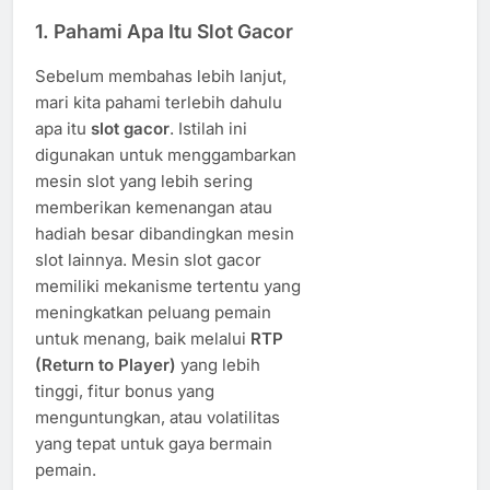
1.
Pahami Apa Itu Slot Gacor
Sebelum membahas lebih lanjut,
mari kita pahami terlebih dahulu
apa itu
slot gacor
. Istilah ini
digunakan untuk menggambarkan
mesin slot yang lebih sering
memberikan kemenangan atau
hadiah besar dibandingkan mesin
slot lainnya. Mesin slot gacor
memiliki mekanisme tertentu yang
meningkatkan peluang pemain
untuk menang, baik melalui
RTP
(Return to Player)
yang lebih
tinggi, fitur bonus yang
menguntungkan, atau volatilitas
yang tepat untuk gaya bermain
pemain.