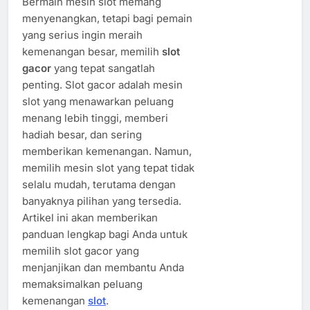
Bermain mesin slot memang
menyenangkan, tetapi bagi pemain
yang serius ingin meraih
kemenangan besar, memilih
slot
gacor
yang tepat sangatlah
penting. Slot gacor adalah mesin
slot yang menawarkan peluang
menang lebih tinggi, memberi
hadiah besar, dan sering
memberikan kemenangan. Namun,
memilih mesin slot yang tepat tidak
selalu mudah, terutama dengan
banyaknya pilihan yang tersedia.
Artikel ini akan memberikan
panduan lengkap bagi Anda untuk
memilih slot gacor yang
menjanjikan dan membantu Anda
memaksimalkan peluang
kemenangan
slot
.