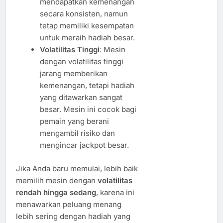
mendapatkan kemenangan
secara konsisten, namun
tetap memiliki kesempatan
untuk meraih hadiah besar.
Volatilitas Tinggi
: Mesin
dengan volatilitas tinggi
jarang memberikan
kemenangan, tetapi hadiah
yang ditawarkan sangat
besar. Mesin ini cocok bagi
pemain yang berani
mengambil risiko dan
mengincar jackpot besar.
Jika Anda baru memulai, lebih baik
memilih mesin dengan
volatilitas
rendah hingga sedang
, karena ini
menawarkan peluang menang
lebih sering dengan hadiah yang