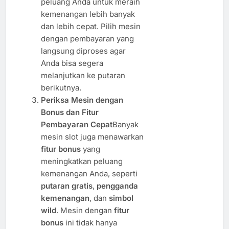
peluang Anda untuk meraih
kemenangan lebih banyak
dan lebih cepat. Pilih mesin
dengan pembayaran yang
langsung diproses agar
Anda bisa segera
melanjutkan ke putaran
berikutnya.
Periksa Mesin dengan
Bonus dan Fitur
Pembayaran Cepat
Banyak
mesin slot juga menawarkan
fitur bonus
yang
meningkatkan peluang
kemenangan Anda, seperti
putaran gratis
,
pengganda
kemenangan
, dan
simbol
wild
. Mesin dengan
fitur
bonus
ini tidak hanya