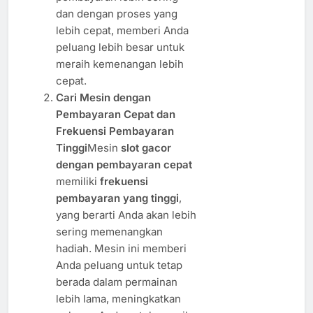
dan dengan proses yang
lebih cepat, memberi Anda
peluang lebih besar untuk
meraih kemenangan lebih
cepat.
Cari Mesin dengan
Pembayaran Cepat dan
Frekuensi Pembayaran
Tinggi
Mesin
slot gacor
dengan pembayaran cepat
memiliki
frekuensi
pembayaran yang tinggi
,
yang berarti Anda akan lebih
sering memenangkan
hadiah. Mesin ini memberi
Anda peluang untuk tetap
berada dalam permainan
lebih lama, meningkatkan