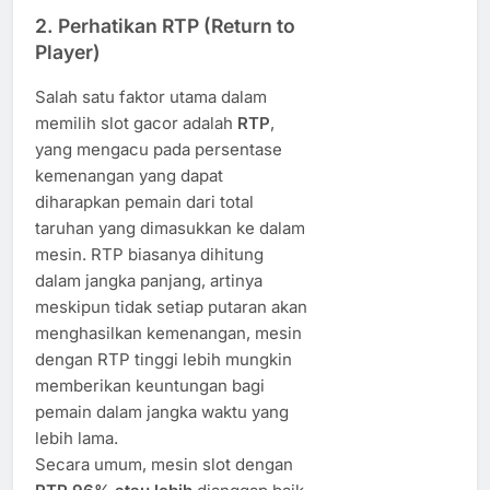
2.
Perhatikan RTP (Return to
Player)
Salah satu faktor utama dalam
memilih slot gacor adalah
RTP
,
yang mengacu pada persentase
kemenangan yang dapat
diharapkan pemain dari total
taruhan yang dimasukkan ke dalam
mesin. RTP biasanya dihitung
dalam jangka panjang, artinya
meskipun tidak setiap putaran akan
menghasilkan kemenangan, mesin
dengan RTP tinggi lebih mungkin
memberikan keuntungan bagi
pemain dalam jangka waktu yang
lebih lama.
Secara umum, mesin slot dengan