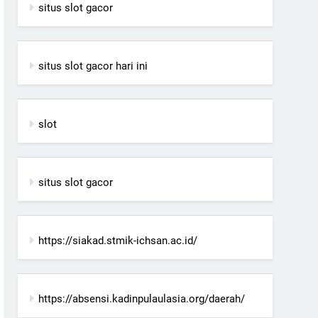
situs slot gacor
situs slot gacor hari ini
slot
situs slot gacor
https://siakad.stmik-ichsan.ac.id/
https://absensi.kadinpulaulasia.org/daerah/