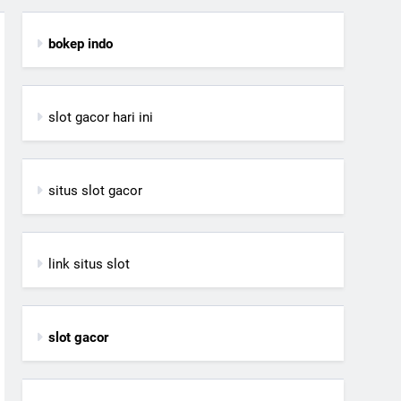
bokep indo
slot gacor hari ini
situs slot gacor
link situs slot
slot gacor