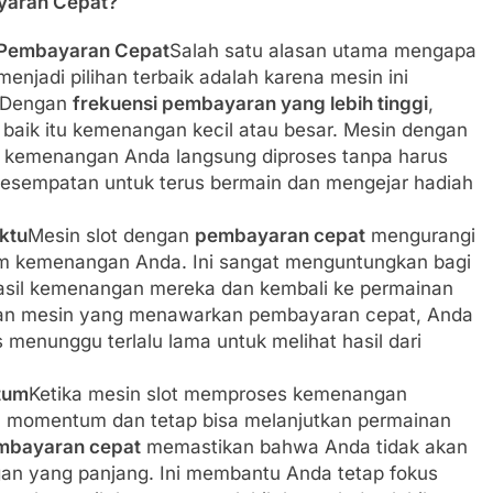
yaran Cepat?
 Pembayaran Cepat
Salah satu alasan utama mengapa
enjadi pilihan terbaik adalah karena mesin ini
 Dengan
frekuensi pembayaran yang lebih tinggi
,
baik itu kemenangan kecil atau besar. Mesin dengan
kemenangan Anda langsung diproses tanpa harus
sempatan untuk terus bermain dan mengejar hadiah
ktu
Mesin slot dengan
pembayaran cepat
mengurangi
im kemenangan Anda. Ini sangat menguntungkan bagi
asil kemenangan mereka dan kembali ke permainan
gan mesin yang menawarkan pembayaran cepat, Anda
 menunggu terlalu lama untuk melihat hasil dari
tum
Ketika mesin slot memproses kemenangan
n momentum dan tetap bisa melanjutkan permainan
mbayaran cepat
memastikan bahwa Anda tidak akan
an yang panjang. Ini membantu Anda tetap fokus