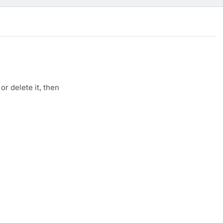
or delete it, then