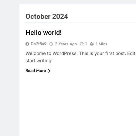
October 2024
Hello world!
Da2f5a9
2 Years Ago
1
1 Mins
Welcome to WordPress. This is your first post. Edit 
start writing!
Read More