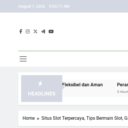
Skip
August 7, 2026
5:03:18 AM
to
content
Chr
Temukan Be
i Akses yang Lebih Fleksibel dan Aman
Peran Media Digi
5 Months Ago
HEADLINES
Home
Situs Slot Terpercaya, Tips Bermain Slot, 