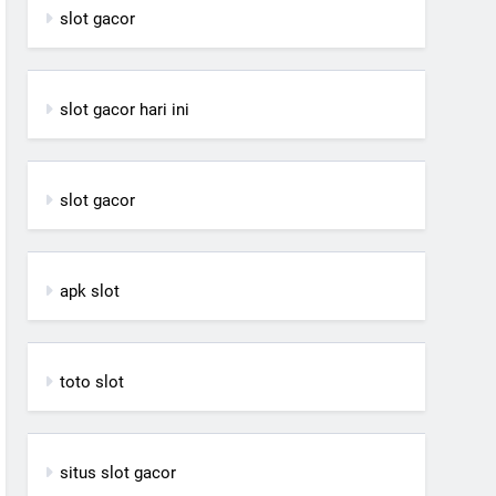
slot gacor
slot gacor hari ini
slot gacor
apk slot
toto slot
situs slot gacor