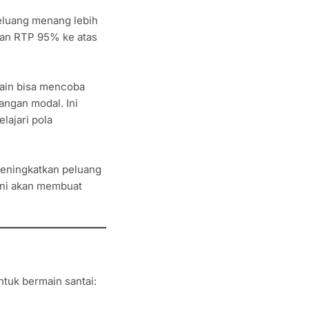
eluang menang lebih
gan RTP 95% ke atas
ain bisa mencoba
angan modal. Ini
lajari pola
meningkatkan peluang
ini akan membuat
tuk bermain santai: