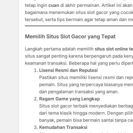
tetap ingin
cuan
di akhir permainan. Artikel ini ak
bagaimana menemukan situs slot gacor yang cocok
tersebut, serta tips bermain agar tetap aman dan 
Memilih Situs Slot Gacor yang Tepat
Langkah pertama adalah memilih
situs slot online 
situs sangat penting karena berpengaruh pada ke
keamanan transaksi. Beberapa hal yang perlu diper
Lisensi Resmi dan Reputasi
Pastikan situs memiliki lisensi resmi dan rep
pemain. Situs yang terpercaya biasanya memil
dan pengalaman transaksi yang aman.
Ragam Game yang Lengkap
Situs slot gacor terbaik menyediakan berbagai
dari tema klasik hingga modern. Dengan pil
banyak, pemain bisa bermain santai tanpa ce
Kemudahan Transaksi