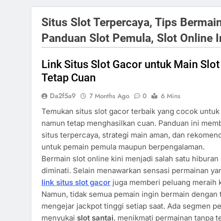
Situs Slot Terpercaya, Tips Bermain
Panduan Slot Pemula, Slot Online 
Link Situs Slot Gacor untuk Main Slot
Tetap Cuan
Da2f5a9
7 Months Ago
0
6 Mins
Temukan situs slot gacor terbaik yang cocok untuk
namun tetap menghasilkan cuan. Panduan ini memb
situs terpercaya, strategi main aman, dan rekomen
untuk pemain pemula maupun berpengalaman.
Bermain slot online kini menjadi salah satu hiburan 
diminati. Selain menawarkan sensasi permainan y
link situs slot gacor
juga memberi peluang meraih 
Namun, tidak semua pemain ingin bermain dengan 
mengejar jackpot tinggi setiap saat. Ada segmen p
menyukai
slot santai
, menikmati permainan tanpa te