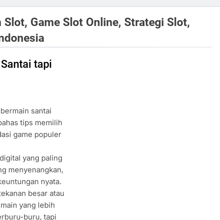
 Slot, Game Slot Online, Strategi Slot,
Indonesia
 Santai tapi
 bermain santai
ahas tips memilih
dasi game populer
digital yang paling
ang menyenangkan,
keuntungan nyata.
tekanan besar atau
emain yang lebih
rburu-buru, tapi