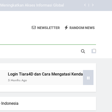
 Meningkatkan Akses Informasi Global
ngatasi Kendala Akses Akun Pengguna
aga Stabilitas dan Keandalan Platform
NEWSLETTER
RANDOM NEWS
i Akses yang Lebih Fleksibel dan Aman
 Christian Faith Store.
 Meningkatkan Akses Informasi Global
ngatasi Kendala Akses Akun Pengguna
aga Stabilitas dan Keandalan Platform
iara4D dan Cara Mengatasi Kendala Akses Akun Pengguna
 Ago
e Indonesia