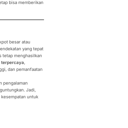
tetap bisa memberikan
kpot besar atau
endekatan yang tepat
s tetap menghasilkan
r terpercaya
,
ggi, dan pemanfaatan
an pengalaman
guntungkan. Jadi,
an kesempatan untuk