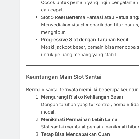
Cocok untuk pemain yang ingin pengalaman
dan cepat.
Slot 5 Reel Bertema Fantasi atau Petualang
Menyediakan visual menarik dan fitur bonus,
menghibur.
Progressive Slot dengan Taruhan Kecil
Meski jackpot besar, pemain bisa mencoba st
untuk peluang menang yang stabil.
Keuntungan Main Slot Santai
Bermain santai ternyata memiliki beberapa keuntun
Mengurangi Risiko Kehilangan Besar
Dengan taruhan yang terkontrol, pemain tida
modal.
Menikmati Permainan Lebih Lama
Slot santai membuat pemain menikmati hibur
Tetap Bisa Mendapatkan Cuan