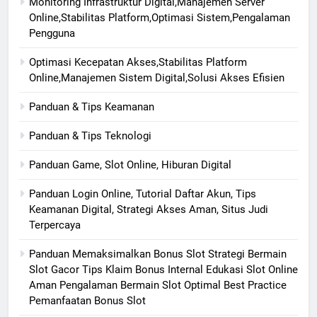
Monitoring Infrastruktur Digital,Manajemen Server
Online,Stabilitas Platform,Optimasi Sistem,Pengalaman
Pengguna
Optimasi Kecepatan Akses,Stabilitas Platform
Online,Manajemen Sistem Digital,Solusi Akses Efisien
Panduan & Tips Keamanan
Panduan & Tips Teknologi
Panduan Game, Slot Online, Hiburan Digital
Panduan Login Online, Tutorial Daftar Akun, Tips
Keamanan Digital, Strategi Akses Aman, Situs Judi
Terpercaya
Panduan Memaksimalkan Bonus Slot Strategi Bermain
Slot Gacor Tips Klaim Bonus Internal Edukasi Slot Online
Aman Pengalaman Bermain Slot Optimal Best Practice
Pemanfaatan Bonus Slot