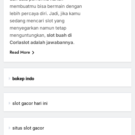
membuatmu bisa bermain dengan
lebih percaya diri. Jadi, jika kamu
sedang mencari slot yang
menyegarkan namun tetap
menguntungkan,
slot buah di
Corlaslot adalah jawabannya
.
Read More
bokep indo
slot gacor hari ini
situs slot gacor