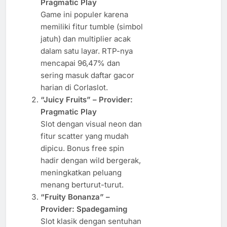
Pragmatic Play
Game ini populer karena
memiliki fitur tumble (simbol
jatuh) dan multiplier acak
dalam satu layar. RTP-nya
mencapai 96,47% dan
sering masuk daftar gacor
harian di Corlaslot.
“Juicy Fruits” – Provider:
Pragmatic Play
Slot dengan visual neon dan
fitur scatter yang mudah
dipicu. Bonus free spin
hadir dengan wild bergerak,
meningkatkan peluang
menang berturut-turut.
“Fruity Bonanza” –
Provider: Spadegaming
Slot klasik dengan sentuhan