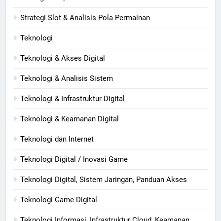
Strategi Slot & Analisis Pola Permainan
Teknologi
Teknologi & Akses Digital
Teknologi & Analisis Sistem
Teknologi & Infrastruktur Digital
Teknologi & Keamanan Digital
Teknologi dan Internet
Teknologi Digital / Inovasi Game
Teknologi Digital, Sistem Jaringan, Panduan Akses
Teknologi Game Digital
Teknologi Informasi, Infrastruktur Cloud, Keamanan