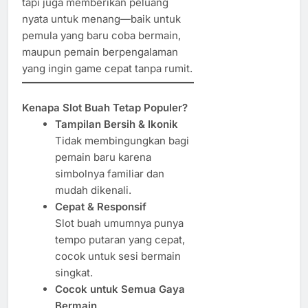
tapi juga memberikan peluang
nyata untuk menang—baik untuk
pemula yang baru coba bermain,
maupun pemain berpengalaman
yang ingin game cepat tanpa rumit.
Kenapa Slot Buah Tetap Populer?
Tampilan Bersih & Ikonik
Tidak membingungkan bagi
pemain baru karena
simbolnya familiar dan
mudah dikenali.
Cepat & Responsif
Slot buah umumnya punya
tempo putaran yang cepat,
cocok untuk sesi bermain
singkat.
Cocok untuk Semua Gaya
Bermain