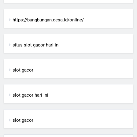
https://bungbungan.desa.id/online/
situs slot gacor hari ini
slot gacor
slot gacor hari ini
slot gacor