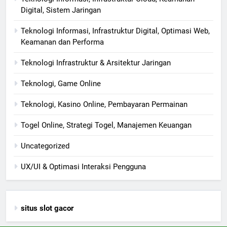
Digital, Sistem Jaringan
Teknologi Informasi, Infrastruktur Digital, Optimasi Web,
Keamanan dan Performa
Teknologi Infrastruktur & Arsitektur Jaringan
Teknologi, Game Online
Teknologi, Kasino Online, Pembayaran Permainan
Togel Online, Strategi Togel, Manajemen Keuangan
Uncategorized
UX/UI & Optimasi Interaksi Pengguna
situs slot gacor