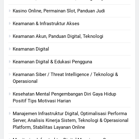
Kasino Online, Permainan Slot, Panduan Judi
Keamanan & Infrastruktur Akses
Keamanan Akun, Panduan Digital, Teknologi
Keamanan Digital
Keamanan Digital & Edukasi Pengguna
Keamanan Siber / Threat Intelligence / Teknologi &
Operasional
Kesehatan Mental Pengembangan Diri Gaya Hidup
Positif Tips Motivasi Harian
Manajemen Infrastruktur Digital, Optimalisasi Performa
Server, Analisis Kinerja Sistem, Teknologi & Operasional
Platform, Stabilitas Layanan Online