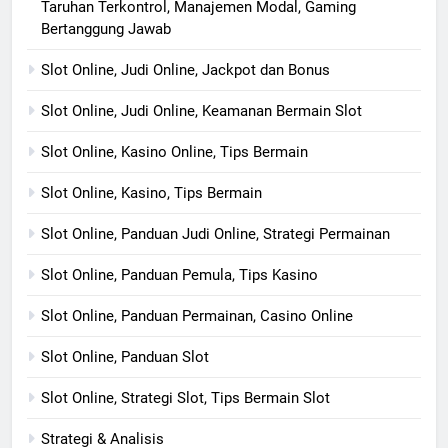
Taruhan Terkontrol, Manajemen Modal, Gaming
Bertanggung Jawab
Slot Online, Judi Online, Jackpot dan Bonus
Slot Online, Judi Online, Keamanan Bermain Slot
Slot Online, Kasino Online, Tips Bermain
Slot Online, Kasino, Tips Bermain
Slot Online, Panduan Judi Online, Strategi Permainan
Slot Online, Panduan Pemula, Tips Kasino
Slot Online, Panduan Permainan, Casino Online
Slot Online, Panduan Slot
Slot Online, Strategi Slot, Tips Bermain Slot
Strategi & Analisis