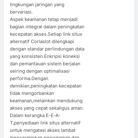
lingkungan jaringan yang
bervariasi.
Aspek keamanan tetap menjadi
bagian integral dalam peningkatan
kecepatan akses.Setiap link situs
alternatif Corlaslot dilengkapi
dengan standar perlindungan data
yang konsisten.Enkripsi koneksi
dan pemantauan sistem berjalan
seiring dengan optimalisasi
performa.Dengan
demikian,peningkatan kecepatan
tidak mengorbankan
keamanan,melainkan mendukung
akses yang cepat sekaligus aman.
Dalam kerangka E-E-A-
T,penyediaan link situs alternatif
untuk mengatasi akses lambat
mencerminkan pengalaman dan