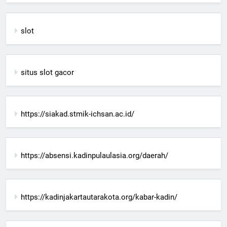
slot
situs slot gacor
https://siakad.stmik-ichsan.ac.id/
https://absensi.kadinpulaulasia.org/daerah/
https://kadinjakartautarakota.org/kabar-kadin/