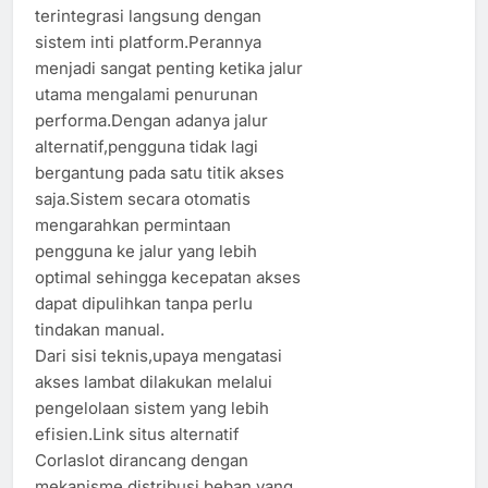
terintegrasi langsung dengan
sistem inti platform.Perannya
menjadi sangat penting ketika jalur
utama mengalami penurunan
performa.Dengan adanya jalur
alternatif,pengguna tidak lagi
bergantung pada satu titik akses
saja.Sistem secara otomatis
mengarahkan permintaan
pengguna ke jalur yang lebih
optimal sehingga kecepatan akses
dapat dipulihkan tanpa perlu
tindakan manual.
Dari sisi teknis,upaya mengatasi
akses lambat dilakukan melalui
pengelolaan sistem yang lebih
efisien.Link situs alternatif
Corlaslot dirancang dengan
mekanisme distribusi beban yang