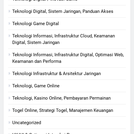
Teknologi Digital, Sistem Jaringan, Panduan Akses
Teknologi Game Digital
Teknologi Informasi, Infrastruktur Cloud, Keamanan
Digital, Sistem Jaringan
Teknologi Informasi, Infrastruktur Digital, Optimasi Web,
Keamanan dan Performa
Teknologi Infrastruktur & Arsitektur Jaringan
Teknologi, Game Online
Teknologi, Kasino Online, Pembayaran Permainan
Togel Online, Strategi Togel, Manajemen Keuangan
Uncategorized