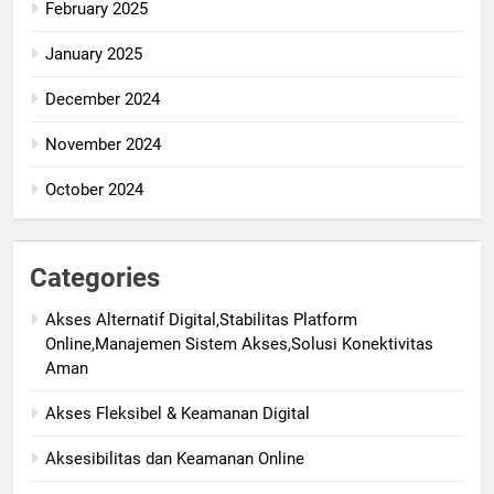
February 2025
January 2025
December 2024
November 2024
October 2024
Categories
Akses Alternatif Digital,Stabilitas Platform
Online,Manajemen Sistem Akses,Solusi Konektivitas
Aman
Akses Fleksibel & Keamanan Digital
Aksesibilitas dan Keamanan Online