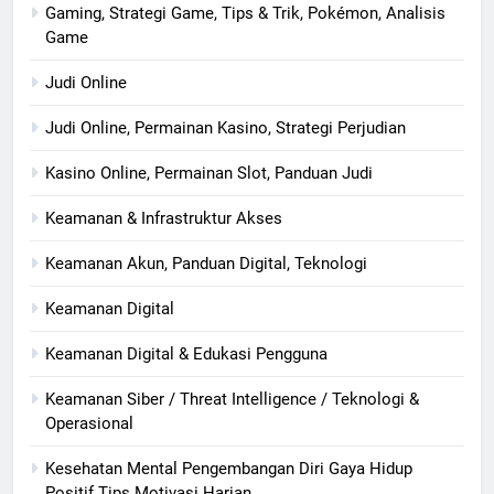
Gaming, Strategi Game, Tips & Trik, Pokémon, Analisis
Game
Judi Online
Judi Online, Permainan Kasino, Strategi Perjudian
Kasino Online, Permainan Slot, Panduan Judi
Keamanan & Infrastruktur Akses
Keamanan Akun, Panduan Digital, Teknologi
Keamanan Digital
Keamanan Digital & Edukasi Pengguna
Keamanan Siber / Threat Intelligence / Teknologi &
Operasional
Kesehatan Mental Pengembangan Diri Gaya Hidup
Positif Tips Motivasi Harian