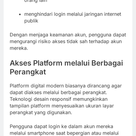
menghindari login melalui jaringan internet
publik
Dengan menjaga keamanan akun, pengguna dapat
mengurangi risiko akses tidak sah terhadap akun
mereka.
Akses Platform melalui Berbagai
Perangkat
Platform digital modern biasanya dirancang agar
dapat diakses melalui berbagai perangkat.
Teknologi desain responsif memungkinkan
tampilan platform menyesuaikan ukuran layar
perangkat yang digunakan.
Pengguna dapat login ke dalam akun mereka
melalui smartphone saat bepergian atau melalui