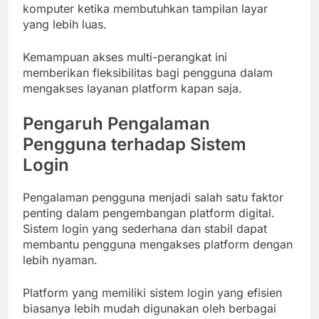
komputer ketika membutuhkan tampilan layar
yang lebih luas.
Kemampuan akses multi-perangkat ini
memberikan fleksibilitas bagi pengguna dalam
mengakses layanan platform kapan saja.
Pengaruh Pengalaman
Pengguna terhadap Sistem
Login
Pengalaman pengguna menjadi salah satu faktor
penting dalam pengembangan platform digital.
Sistem login yang sederhana dan stabil dapat
membantu pengguna mengakses platform dengan
lebih nyaman.
Platform yang memiliki sistem login yang efisien
biasanya lebih mudah digunakan oleh berbagai