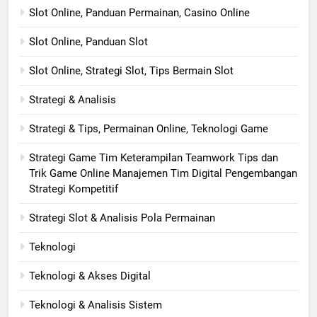
Slot Online, Panduan Permainan, Casino Online
Slot Online, Panduan Slot
Slot Online, Strategi Slot, Tips Bermain Slot
Strategi & Analisis
Strategi & Tips, Permainan Online, Teknologi Game
Strategi Game Tim Keterampilan Teamwork Tips dan
Trik Game Online Manajemen Tim Digital Pengembangan
Strategi Kompetitif
Strategi Slot & Analisis Pola Permainan
Teknologi
Teknologi & Akses Digital
Teknologi & Analisis Sistem