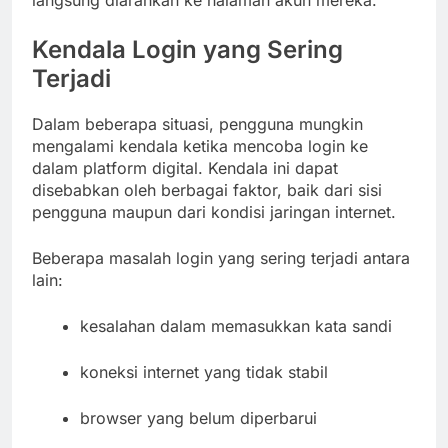
langsung diarahkan ke halaman akun mereka.
Kendala Login yang Sering
Terjadi
Dalam beberapa situasi, pengguna mungkin
mengalami kendala ketika mencoba login ke
dalam platform digital. Kendala ini dapat
disebabkan oleh berbagai faktor, baik dari sisi
pengguna maupun dari kondisi jaringan internet.
Beberapa masalah login yang sering terjadi antara
lain:
kesalahan dalam memasukkan kata sandi
koneksi internet yang tidak stabil
browser yang belum diperbarui