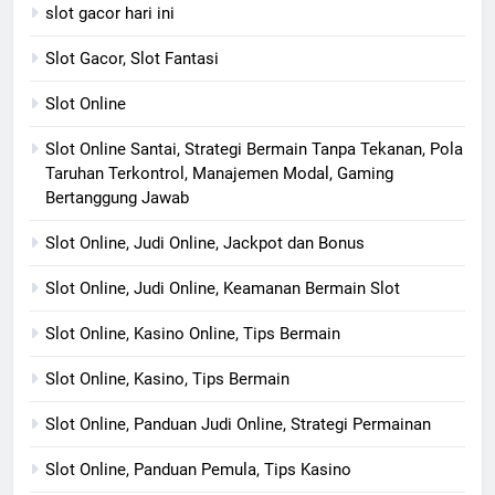
slot gacor hari ini
Slot Gacor, Slot Fantasi
Slot Online
Slot Online Santai, Strategi Bermain Tanpa Tekanan, Pola
Taruhan Terkontrol, Manajemen Modal, Gaming
Bertanggung Jawab
Slot Online, Judi Online, Jackpot dan Bonus
Slot Online, Judi Online, Keamanan Bermain Slot
Slot Online, Kasino Online, Tips Bermain
Slot Online, Kasino, Tips Bermain
Slot Online, Panduan Judi Online, Strategi Permainan
Slot Online, Panduan Pemula, Tips Kasino