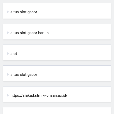
situs slot gacor
situs slot gacor hari ini
slot
situs slot gacor
https://siakad.stmik-ichsan.ac.id/