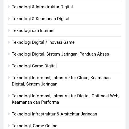
Teknologi & Infrastruktur Digital
Teknologi & Keamanan Digital
Teknologi dan Internet
Teknologi Digital / Inovasi Game
Teknologi Digital, Sistem Jaringan, Panduan Akses
Teknologi Game Digital
Teknologi Informasi, Infrastruktur Cloud, Keamanan
Digital, Sistem Jaringan
Teknologi Informasi, Infrastruktur Digital, Optimasi Web,
Keamanan dan Performa
Teknologi Infrastruktur & Arsitektur Jaringan
Teknologi, Game Online