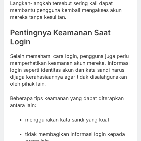
Langkah-langkah tersebut sering kali dapat
membantu pengguna kembali mengakses akun
mereka tanpa kesulitan.
Pentingnya Keamanan Saat
Login
Selain memahami cara login, pengguna juga perlu
memperhatikan keamanan akun mereka. Informasi
login seperti identitas akun dan kata sandi harus
dijaga kerahasiaannya agar tidak disalahgunakan
oleh pihak lain.
Beberapa tips keamanan yang dapat diterapkan
antara lain:
menggunakan kata sandi yang kuat
tidak membagikan informasi login kepada
orang lain