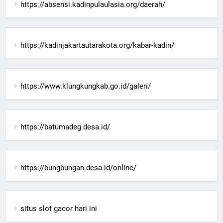
https://absensi.kadinpulaulasia.org/daerah/
https://kadinjakartautarakota.org/kabar-kadin/
https://www.klungkungkab.go.id/galeri/
https://batumadeg.desa.id/
https://bungbungan.desa.id/online/
situs slot gacor hari ini