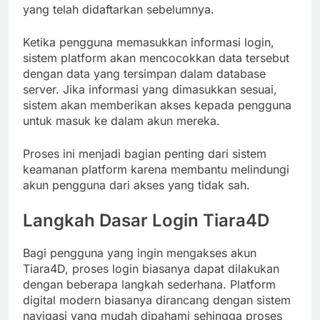
yang telah didaftarkan sebelumnya.
Ketika pengguna memasukkan informasi login,
sistem platform akan mencocokkan data tersebut
dengan data yang tersimpan dalam database
server. Jika informasi yang dimasukkan sesuai,
sistem akan memberikan akses kepada pengguna
untuk masuk ke dalam akun mereka.
Proses ini menjadi bagian penting dari sistem
keamanan platform karena membantu melindungi
akun pengguna dari akses yang tidak sah.
Langkah Dasar Login Tiara4D
Bagi pengguna yang ingin mengakses akun
Tiara4D, proses login biasanya dapat dilakukan
dengan beberapa langkah sederhana. Platform
digital modern biasanya dirancang dengan sistem
navigasi yang mudah dipahami sehingga proses