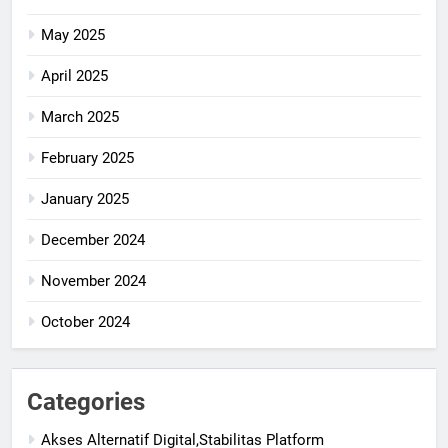
May 2025
April 2025
March 2025
February 2025
January 2025
December 2024
November 2024
October 2024
Categories
Akses Alternatif Digital,Stabilitas Platform