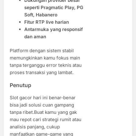
Dukungan provider besar
seperti Pragmatic Play, PG
Soft, Habanero
Fitur RTP live harian
Antarmuka yang responsif
dan aman
Platform dengan sistem stabil
memungkinkan kamu fokus main
tanpa terganggu error teknis atau
proses transaksi yang lambat.
Penutup
Slot gacor hari ini benar-benar
bisa jadi solusi cuan gampang
tanpa ribet.Buat kamu yang gak
mau repot cari strategi rumit atau
analisis panjang, cukup
manfaatkan game-game yang