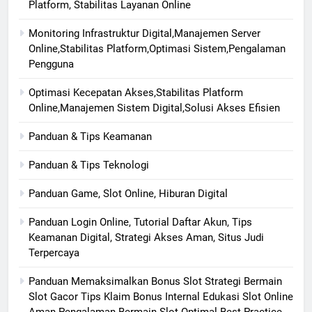
Platform, Stabilitas Layanan Online
Monitoring Infrastruktur Digital,Manajemen Server
Online,Stabilitas Platform,Optimasi Sistem,Pengalaman
Pengguna
Optimasi Kecepatan Akses,Stabilitas Platform
Online,Manajemen Sistem Digital,Solusi Akses Efisien
Panduan & Tips Keamanan
Panduan & Tips Teknologi
Panduan Game, Slot Online, Hiburan Digital
Panduan Login Online, Tutorial Daftar Akun, Tips
Keamanan Digital, Strategi Akses Aman, Situs Judi
Terpercaya
Panduan Memaksimalkan Bonus Slot Strategi Bermain
Slot Gacor Tips Klaim Bonus Internal Edukasi Slot Online