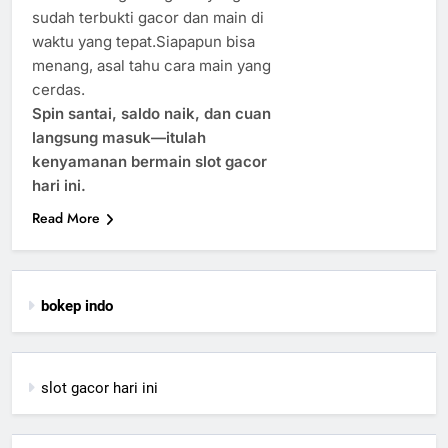
sudah terbukti gacor dan main di
waktu yang tepat.Siapapun bisa
menang, asal tahu cara main yang
cerdas.
Spin santai, saldo naik, dan cuan
langsung masuk—itulah
kenyamanan bermain slot gacor
hari ini.
Read More
bokep indo
slot gacor hari ini