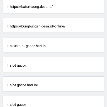
https://batumadeg.desa.id/
https://bungbungan.desa.id/online/
situs slot gacor hari ini
slot gacor
slot gacor hari ini
slot gacor