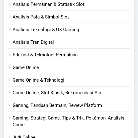
Analisis Permainan & Statistik Slot
Analisis Pola & Simbol Slot
Analisis Teknologi & UX Gaming
Analisis Tren Digital
Edukasi & Teknologi Permainan
Game Online
Game Online & Teknologi
Game Online, Slot Klasik, Rekomendasi Slot
Gaming, Panduan Bermain, Review Platform
Gaming, Strategi Game, Tips & Trik, Pokémon, Analisis
Game
Judi Online