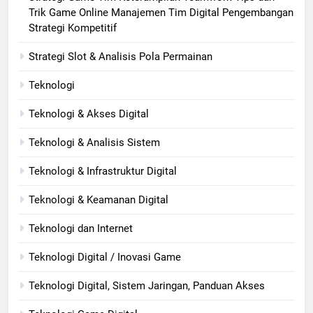
Trik Game Online Manajemen Tim Digital Pengembangan
Strategi Kompetitif
Strategi Slot & Analisis Pola Permainan
Teknologi
Teknologi & Akses Digital
Teknologi & Analisis Sistem
Teknologi & Infrastruktur Digital
Teknologi & Keamanan Digital
Teknologi dan Internet
Teknologi Digital / Inovasi Game
Teknologi Digital, Sistem Jaringan, Panduan Akses