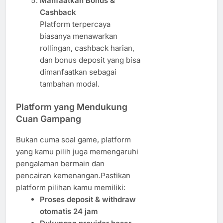
Manfaatkan Bonus &
Cashback
Platform terpercaya
biasanya menawarkan
rollingan, cashback harian,
dan bonus deposit yang bisa
dimanfaatkan sebagai
tambahan modal.
Platform yang Mendukung
Cuan Gampang
Bukan cuma soal game, platform
yang kamu pilih juga memengaruhi
pengalaman bermain dan
pencairan kemenangan.Pastikan
platform pilihan kamu memiliki:
Proses deposit & withdraw
otomatis 24 jam