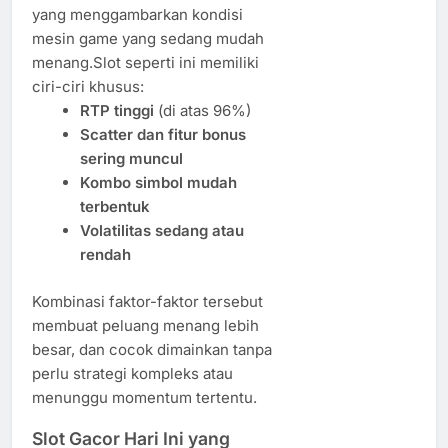
yang menggambarkan kondisi
mesin game yang sedang mudah
menang.Slot seperti ini memiliki
ciri-ciri khusus:
RTP tinggi
(di atas 96%)
Scatter dan fitur bonus
sering muncul
Kombo simbol mudah
terbentuk
Volatilitas sedang atau
rendah
Kombinasi faktor-faktor tersebut
membuat peluang menang lebih
besar, dan cocok dimainkan tanpa
perlu strategi kompleks atau
menunggu momentum tertentu.
Slot Gacor Hari Ini yang