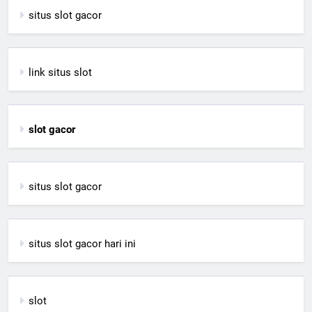
situs slot gacor
link situs slot
slot gacor
situs slot gacor
situs slot gacor hari ini
slot