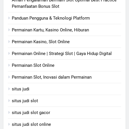
Aman Pengalaman Bermain Slot Optimal Best Practice
Pemanfaatan Bonus Slot
Panduan Pengguna & Teknologi Platform
Permainan Kartu, Kasino Online, Hiburan
Permainan Kasino, Slot Online
Permainan Online | Strategi Slot | Gaya Hidup Digital
Permainan Slot Online
Permainan Slot, Inovasi dalam Permainan
situs judi
situs judi slot
situs judi slot gacor
situs judi slot online