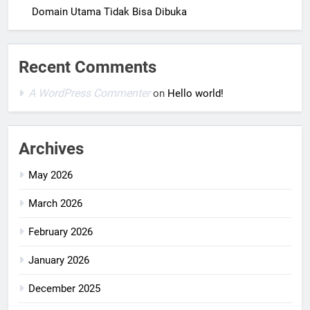
Domain Utama Tidak Bisa Dibuka
Recent Comments
A WordPress Commenter
on
Hello world!
Archives
May 2026
March 2026
February 2026
January 2026
December 2025