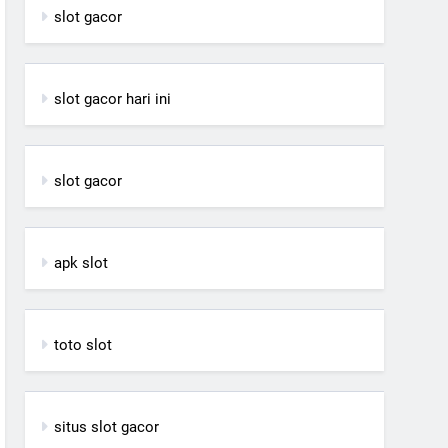
slot gacor
slot gacor hari ini
slot gacor
apk slot
toto slot
situs slot gacor