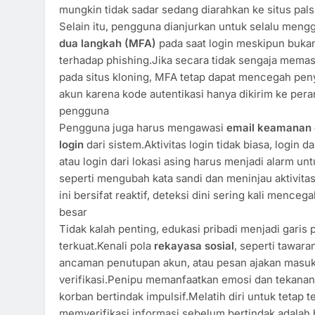
mungkin tidak sadar sedang diarahkan ke situs pal
Selain itu, pengguna dianjurkan untuk selalu men
dua langkah (MFA)
pada saat login meskipun buka
terhadap phishing.Jika secara tidak sengaja mema
pada situs kloning, MFA tetap dapat mencegah pe
akun karena kode autentikasi hanya dikirim ke pera
pengguna
Pengguna juga harus mengawasi
email keamanan 
login
dari sistem.Aktivitas login tidak biasa, login d
atau login dari lokasi asing harus menjadi alarm un
seperti mengubah kata sandi dan meninjau aktivita
ini bersifat reaktif, deteksi dini sering kali menceg
besar
Tidak kalah penting, edukasi pribadi menjadi garis
terkuat.Kenali pola
rekayasa sosial
, seperti tawara
ancaman penutupan akun, atau pesan ajakan masuk 
verifikasi.Penipu memanfaatkan emosi dan tekana
korban bertindak impulsif.Melatih diri untuk tetap 
memverifikasi informasi sebelum bertindak adalah