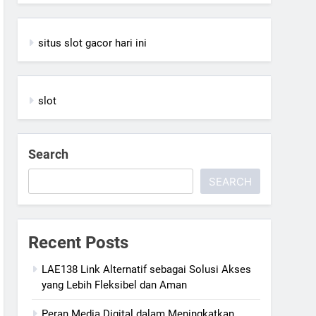
situs slot gacor hari ini
slot
Search
SEARCH
Recent Posts
LAE138 Link Alternatif sebagai Solusi Akses
yang Lebih Fleksibel dan Aman
Peran Media Digital dalam Meningkatkan