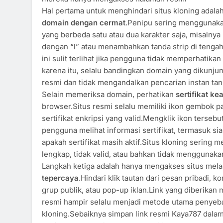
Hal pertama untuk menghindari situs kloning adal
domain dengan cermat
.Penipu sering menggunak
yang berbeda satu atau dua karakter saja, misalnya
dengan “l” atau menambahkan tanda strip di tenga
ini sulit terlihat jika pengguna tidak memperhatikan
karena itu, selalu bandingkan domain yang dikunj
resmi dan tidak mengandalkan pencarian instan tanp
Selain memeriksa domain, perhatikan
sertifikat 
browser.Situs resmi selalu memiliki ikon gembok pa
sertifikat enkripsi yang valid.Mengklik ikon terse
pengguna melihat informasi sertifikat, termasuk si
apakah sertifikat masih aktif.Situs kloning sering mem
lengkap, tidak valid, atau bahkan tidak menggunak
Langkah ketiga adalah hanya mengakses situs mela
tepercaya
.Hindari klik tautan dari pesan pribadi, k
grup publik, atau pop-up iklan.Link yang diberikan 
resmi hampir selalu menjadi metode utama penyeba
kloning.Sebaiknya simpan link resmi Kaya787 dal