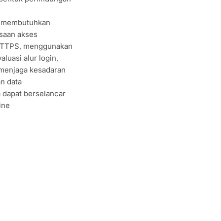
87 membutuhkan
asaan akses
 HTTPS, menggunakan
uasi alur login,
 menjaga kesadaran
an data
 dapat berselancar
ine