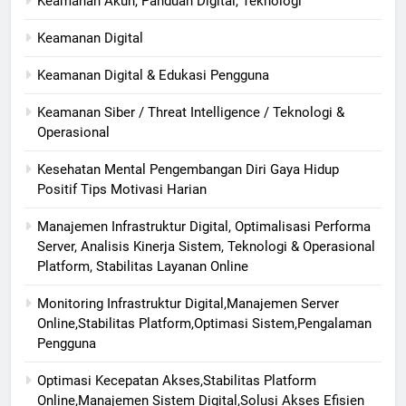
Keamanan Akun, Panduan Digital, Teknologi
Keamanan Digital
Keamanan Digital & Edukasi Pengguna
Keamanan Siber / Threat Intelligence / Teknologi &
Operasional
Kesehatan Mental Pengembangan Diri Gaya Hidup
Positif Tips Motivasi Harian
Manajemen Infrastruktur Digital, Optimalisasi Performa
Server, Analisis Kinerja Sistem, Teknologi & Operasional
Platform, Stabilitas Layanan Online
Monitoring Infrastruktur Digital,Manajemen Server
Online,Stabilitas Platform,Optimasi Sistem,Pengalaman
Pengguna
Optimasi Kecepatan Akses,Stabilitas Platform
Online,Manajemen Sistem Digital,Solusi Akses Efisien