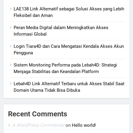
LAE138 Link Alternatif sebagai Solusi Akses yang Lebih
Fleksibel dan Aman
Peran Media Digital dalam Meningkatkan Akses
Informasi Global
Login Tiara4D dan Cara Mengatasi Kendala Akses Akun
Pengguna
Sistem Monitoring Performa pada Lebah4D: Strategi
Menjaga Stabilitas dan Keandalan Platform
Lebah4D Link Alternatif Terbaru untuk Akses Stabil Saat
Domain Utama Tidak Bisa Dibuka
Recent Comments
A WordPress Commenter
on
Hello world!