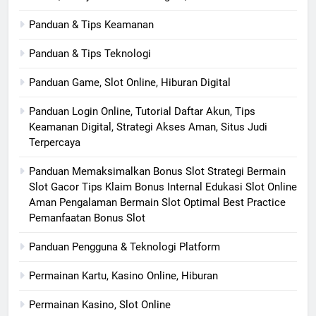
Panduan & Tips Keamanan
Panduan & Tips Teknologi
Panduan Game, Slot Online, Hiburan Digital
Panduan Login Online, Tutorial Daftar Akun, Tips
Keamanan Digital, Strategi Akses Aman, Situs Judi
Terpercaya
Panduan Memaksimalkan Bonus Slot Strategi Bermain
Slot Gacor Tips Klaim Bonus Internal Edukasi Slot Online
Aman Pengalaman Bermain Slot Optimal Best Practice
Pemanfaatan Bonus Slot
Panduan Pengguna & Teknologi Platform
Permainan Kartu, Kasino Online, Hiburan
Permainan Kasino, Slot Online