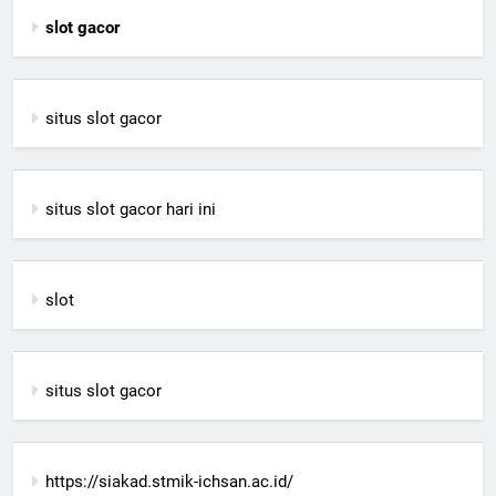
slot gacor
situs slot gacor
situs slot gacor hari ini
slot
situs slot gacor
https://siakad.stmik-ichsan.ac.id/