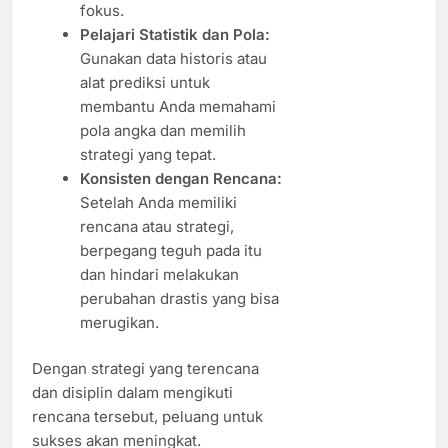
fokus.
Pelajari Statistik dan Pola:
Gunakan data historis atau
alat prediksi untuk
membantu Anda memahami
pola angka dan memilih
strategi yang tepat.
Konsisten dengan Rencana:
Setelah Anda memiliki
rencana atau strategi,
berpegang teguh pada itu
dan hindari melakukan
perubahan drastis yang bisa
merugikan.
Dengan strategi yang terencana
dan disiplin dalam mengikuti
rencana tersebut, peluang untuk
sukses akan meningkat.