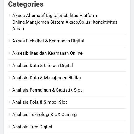
Categories
Akses Alternatif Digital,Stabilitas Platform
Online,Manajemen Sistem Akses,Solusi Konektivitas
Aman
Akses Fleksibel & Keamanan Digital
Aksesibilitas dan Keamanan Online
Analisis Data & Literasi Digital
Analisis Data & Manajemen Risiko
Analisis Permainan & Statistik Slot
Analisis Pola & Simbol Slot
Analisis Teknologi & UX Gaming
Analisis Tren Digital