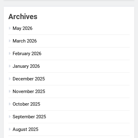
Archives
May 2026
March 2026
February 2026
January 2026
December 2025
November 2025
October 2025
September 2025
August 2025