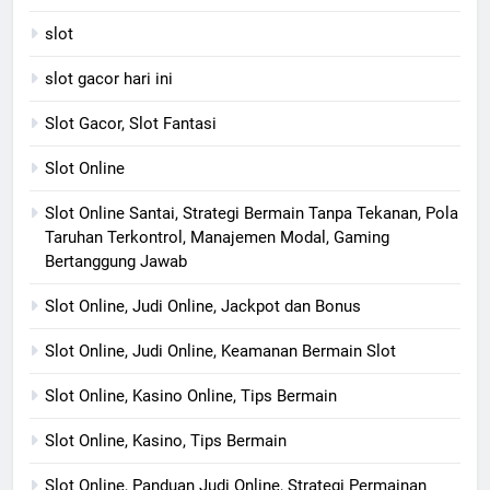
slot
slot gacor hari ini
Slot Gacor, Slot Fantasi
Slot Online
Slot Online Santai, Strategi Bermain Tanpa Tekanan, Pola
Taruhan Terkontrol, Manajemen Modal, Gaming
Bertanggung Jawab
Slot Online, Judi Online, Jackpot dan Bonus
Slot Online, Judi Online, Keamanan Bermain Slot
Slot Online, Kasino Online, Tips Bermain
Slot Online, Kasino, Tips Bermain
Slot Online, Panduan Judi Online, Strategi Permainan