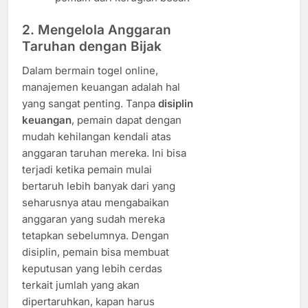
2. Mengelola Anggaran
Taruhan dengan Bijak
Dalam bermain togel online,
manajemen keuangan adalah hal
yang sangat penting. Tanpa
disiplin
keuangan
, pemain dapat dengan
mudah kehilangan kendali atas
anggaran taruhan mereka. Ini bisa
terjadi ketika pemain mulai
bertaruh lebih banyak dari yang
seharusnya atau mengabaikan
anggaran yang sudah mereka
tetapkan sebelumnya. Dengan
disiplin, pemain bisa membuat
keputusan yang lebih cerdas
terkait jumlah yang akan
dipertaruhkan, kapan harus