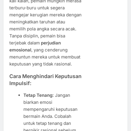
kali kalah, pemain mungkin merasa
terburu-buru untuk segera
mengejar kerugian mereka dengan
meningkatkan taruhan atau
memilih pola angka secara acak.
Tanpa disiplin, pemain bisa
terjebak dalam
perjudian
emosional
, yang cenderung
menuntun mereka untuk membuat
keputusan yang tidak rasional.
Cara Menghindari Keputusan
Impulsif:
Tetap Tenang:
Jangan
biarkan emosi
mempengaruhi keputusan
bermain Anda. Cobalah
untuk tetap tenang dan
berpikir rasional sebelum