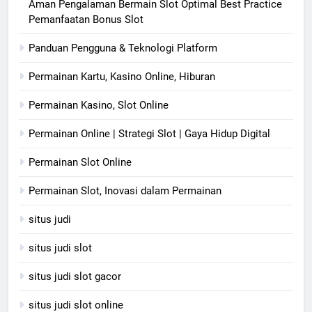
Aman Pengalaman Bermain Slot Optimal Best Practice
Pemanfaatan Bonus Slot
Panduan Pengguna & Teknologi Platform
Permainan Kartu, Kasino Online, Hiburan
Permainan Kasino, Slot Online
Permainan Online | Strategi Slot | Gaya Hidup Digital
Permainan Slot Online
Permainan Slot, Inovasi dalam Permainan
situs judi
situs judi slot
situs judi slot gacor
situs judi slot online