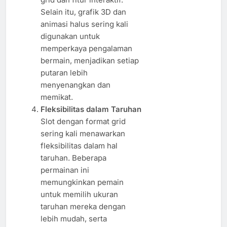
Selain itu, grafik 3D dan
animasi halus sering kali
digunakan untuk
memperkaya pengalaman
bermain, menjadikan setiap
putaran lebih
menyenangkan dan
memikat.
Fleksibilitas dalam Taruhan
Slot dengan format grid
sering kali menawarkan
fleksibilitas dalam hal
taruhan. Beberapa
permainan ini
memungkinkan pemain
untuk memilih ukuran
taruhan mereka dengan
lebih mudah, serta