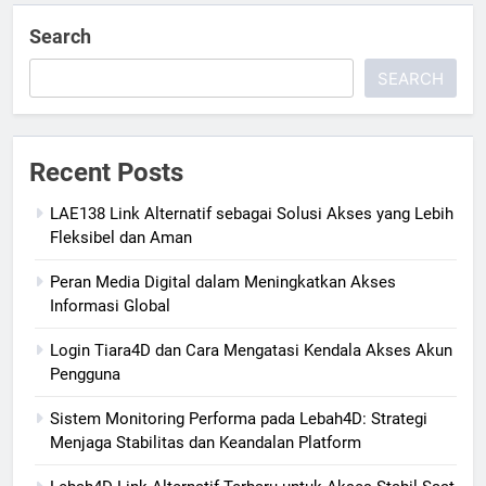
Search
SEARCH
Recent Posts
LAE138 Link Alternatif sebagai Solusi Akses yang Lebih
Fleksibel dan Aman
Peran Media Digital dalam Meningkatkan Akses
Informasi Global
Login Tiara4D dan Cara Mengatasi Kendala Akses Akun
Pengguna
Sistem Monitoring Performa pada Lebah4D: Strategi
Menjaga Stabilitas dan Keandalan Platform