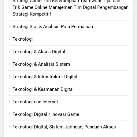
Strategi Game Tim Keterampilan Teamwork Tips dan
Trik Game Online Manajemen Tim Digital Pengembangan
Strategi Kompetitif
Strategi Slot & Analisis Pola Permainan
Teknologi
Teknologi & Akses Digital
Teknologi & Analisis Sistem
Teknologi & Infrastruktur Digital
Teknologi & Keamanan Digital
Teknologi dan Internet
Teknologi Digital / Inovasi Game
Teknologi Digital, Sistem Jaringan, Panduan Akses