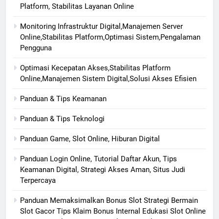
Platform, Stabilitas Layanan Online
Monitoring Infrastruktur Digital,Manajemen Server
Online,Stabilitas Platform,Optimasi Sistem,Pengalaman
Pengguna
Optimasi Kecepatan Akses,Stabilitas Platform
Online,Manajemen Sistem Digital,Solusi Akses Efisien
Panduan & Tips Keamanan
Panduan & Tips Teknologi
Panduan Game, Slot Online, Hiburan Digital
Panduan Login Online, Tutorial Daftar Akun, Tips
Keamanan Digital, Strategi Akses Aman, Situs Judi
Terpercaya
Panduan Memaksimalkan Bonus Slot Strategi Bermain
Slot Gacor Tips Klaim Bonus Internal Edukasi Slot Online