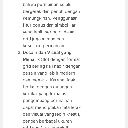
bahwa permainan selalu
bergerak dan penuh dengan
kemungkinan. Penggunaan
fitur bonus dan simbol liar
yang lebih sering di dalam
grid juga menambah
keseruan permainan.
Desain dan Visual yang
Menarik
Slot dengan format
grid sering kali hadir dengan
desain yang lebih modern
dan menarik. Karena tidak
terikat dengan gulungan
vertikal yang terbatas,
pengembang permainan
dapat menciptakan tata letak
dan visual yang lebih kreatif,
dengan berbagai ukuran
grid dan fitur interaktif.