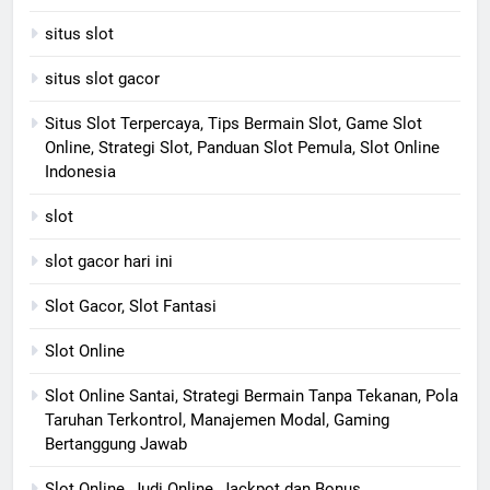
situs slot
situs slot gacor
Situs Slot Terpercaya, Tips Bermain Slot, Game Slot
Online, Strategi Slot, Panduan Slot Pemula, Slot Online
Indonesia
slot
slot gacor hari ini
Slot Gacor, Slot Fantasi
Slot Online
Slot Online Santai, Strategi Bermain Tanpa Tekanan, Pola
Taruhan Terkontrol, Manajemen Modal, Gaming
Bertanggung Jawab
Slot Online, Judi Online, Jackpot dan Bonus