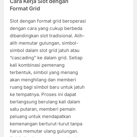
Cara Kerja Slot dengan
Format Grid
Slot dengan format grid beroperasi
dengan cara yang cukup berbeda
dibandingkan slot tradisional. Alih-
alih memutar gulungan, simbol-
simbol dalam slot grid jatuh atau
“cascading” ke dalam grid. Setiap
kali kombinasi pemenang
terbentuk, simbol yang menang
akan menghilang dan memberi
ruang bagi simbol baru untuk jatuh
ke tempatnya. Proses ini dapat
berlangsung berulang kali dalam
satu putaran, memberi pemain
peluang untuk mendapatkan
kemenangan berturut-turut tanpa
harus memutar ulang gulungan.