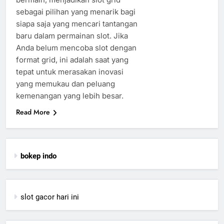
sebagai pilihan yang menarik bagi
siapa saja yang mencari tantangan
baru dalam permainan slot. Jika
Anda belum mencoba slot dengan
format grid, ini adalah saat yang
tepat untuk merasakan inovasi
yang memukau dan peluang
kemenangan yang lebih besar.
Read More
bokep indo
slot gacor hari ini