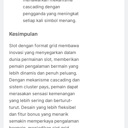
cascading dengan
pengganda yang meningkat
setiap kali simbol menang.
Kesimpulan
Slot dengan format grid membawa
inovasi yang menyegarkan dalam
dunia permainan slot, memberikan
pemain pengalaman bermain yang
lebih dinamis dan penuh peluang.
Dengan mekanisme cascading dan
sistem cluster pays, pemain dapat
merasakan sensasi kemenangan
yang lebih sering dan berturut-
turut. Desain yang lebih fleksibel
dan fitur bonus yang menarik
semakin memperkaya pengalaman
bermain, menjadikan slot grid