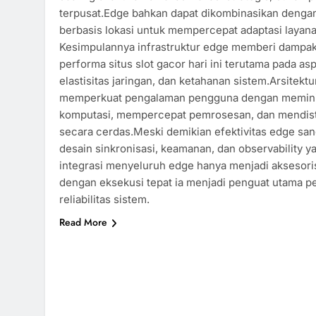
terpusat.Edge bahkan dapat dikombinasikan dengan
berbasis lokasi untuk mempercepat adaptasi layana
Kesimpulannya infrastruktur edge memberi dampak
performa situs slot gacor hari ini terutama pada aspe
elastisitas jaringan, dan ketahanan sistem.Arsitektur
memperkuat pengalaman pengguna dengan memini
komputasi, mempercepat pemrosesan, dan mendist
secara cerdas.Meski demikian efektivitas edge sa
desain sinkronisasi, keamanan, dan observability 
integrasi menyeluruh edge hanya menjadi aksesori
dengan eksekusi tepat ia menjadi penguat utama p
reliabilitas sistem.
Read More