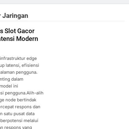
r Jaringan
us Slot Gacor
Latensi Modern
infrastruktur edge
p latensi, efisiensi
engalaman pengguna.
enting dalam
model ini
si pengguna.Alih-alih
dge node bertindak
ercepat respons dan
n satu pusat data
 berpotensi melalui
tan respons yang