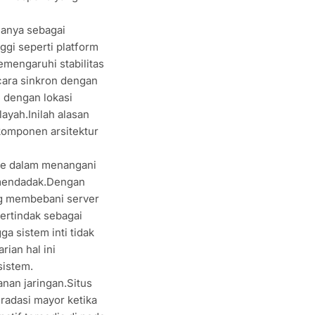
amanya sebagai
ggi seperti platform
memengaruhi stabilitas
cara sinkron dengan
 dengan lokasi
ayah.Inilah alasan
komponen arsitektur
de dalam menangani
n mendadak.Dengan
ung membebani server
bertindak sebagai
a sistem inti tidak
ian hal ini
sistem.
anan jaringan.Situs
gradasi mayor ketika