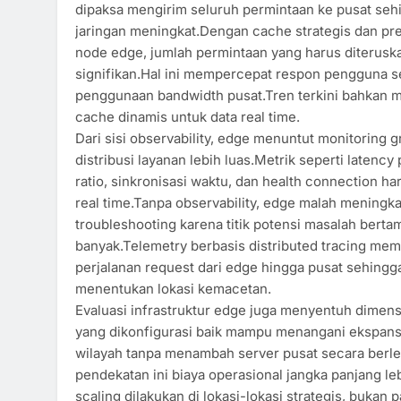
dipaksa mengirim seluruh permintaan ke pusat se
jaringan meningkat.Dengan cache strategis dan pr
node edge, jumlah permintaan yang harus diterusk
signifikan.Hal ini mempercepat respon pengguna 
penggunaan bandwidth pusat.Tren terkini bahkan 
cache dinamis untuk data real time.
Dari sisi observability, edge menuntut monitoring g
distribusi layanan lebih luas.Metrik seperti latency
ratio, sinkronisasi waktu, dan health connection ha
real time.Tanpa observability, edge malah meningk
troubleshooting karena titik potensi masalah bert
banyak.Telemetry berbasis distributed tracing m
perjalanan request dari edge hingga pusat sehingg
menentukan lokasi kemacetan.
Evaluasi infrastruktur edge juga menyentuh dimensi
yang dikonfigurasi baik mampu menangani ekspans
wilayah tanpa menambah server pusat secara berl
pendekatan ini biaya operasional jangka panjang le
scaling dilakukan di lokasi-lokasi strategis, bukan 