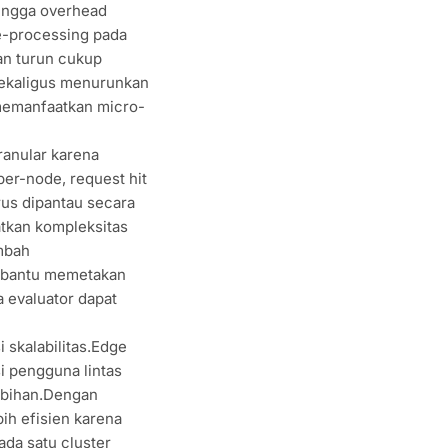
hingga overhead
e-processing pada
an turun cukup
sekaligus menurunkan
memanfaatkan micro-
ranular karena
 per-node, request hit
rus dipantau secara
atkan kompleksitas
ambah
embantu memetakan
a evaluator dapat
 skalabilitas.Edge
i pengguna lintas
ebihan.Dengan
bih efisien karena
pada satu cluster