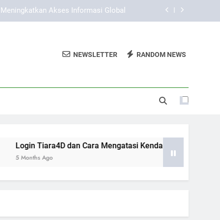
 Meningkatkan Akses Informasi Global
ngatasi Kendala Akses Akun Pengguna
aga Stabilitas dan Keandalan Platform
NEWSLETTER
RANDOM NEWS
i Akses yang Lebih Fleksibel dan Aman
 Christian Faith Store.
 Meningkatkan Akses Informasi Global
ngatasi Kendala Akses Akun Pengguna
aga Stabilitas dan Keandalan Platform
iara4D dan Cara Mengatasi Kendala Akses Akun Pengguna
Ago