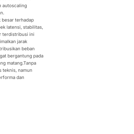
 autoscaling
n.
 besar terhadap
k latensi, stabilitas,
 terdistribusi ini
malkan jarak
ribusikan beban
ngat bergantung pada
yang matang.Tanpa
s teknis, namun
erforma dan