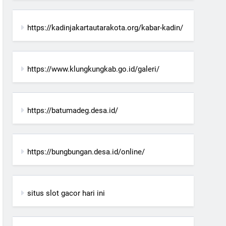
https://kadinjakartautarakota.org/kabar-kadin/
https://www.klungkungkab.go.id/galeri/
https://batumadeg.desa.id/
https://bungbungan.desa.id/online/
situs slot gacor hari ini