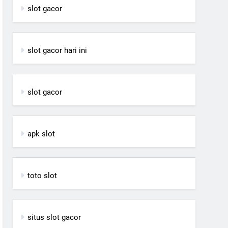
slot gacor
slot gacor hari ini
slot gacor
apk slot
toto slot
situs slot gacor