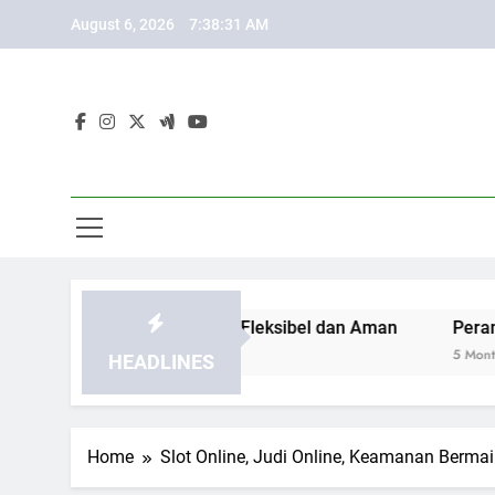
Skip
August 6, 2026
7:38:32 AM
to
content
Chr
Temukan Be
 Akses yang Lebih Fleksibel dan Aman
Peran Media Digi
5 Months Ago
HEADLINES
Home
Slot Online, Judi Online, Keamanan Bermai