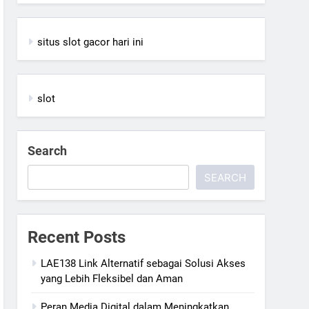
situs slot gacor hari ini
slot
Search
SEARCH
Recent Posts
LAE138 Link Alternatif sebagai Solusi Akses
yang Lebih Fleksibel dan Aman
Peran Media Digital dalam Meningkatkan