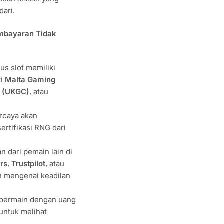
dari.
embayaran Tidak
us slot memiliki
ti
Malta Gaming
 (UKGC)
, atau
ercaya akan
rtifikasi RNG dari
n dari pemain lain di
rs
,
Trustpilot
, atau
n mengenai keadilan
bermain dengan uang
untuk melihat