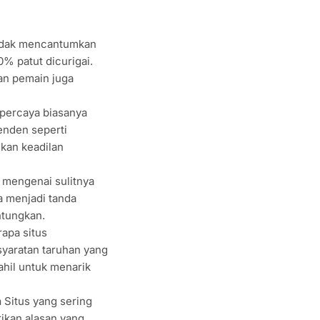
tidak mencantumkan
% patut dicurigai.
an pemain juga
rpercaya biasanya
penden seperti
kan keadilan
mengenai sulitnya
a menjadi tanda
ntungkan.
apa situs
yaratan taruhan yang
hil untuk menarik
n
Situs yang sering
ikan alasan yang